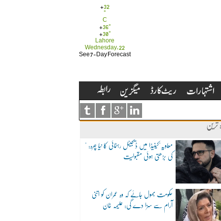
+
32
°
C
+
36°
+
30°
Lahore
Wednesday, 22
See 7-Day Forecast
ہ ترین
"معاویہ"کینیڈا میں ڈیجیٹل رہنمائی کا نیا چہرہ:
کی بڑھتی ہوئی مقبولیت
حکومت بھول جائے کہ وہ عمران کو اتنی
آرام سے سزا دے گی: علیمہ خان