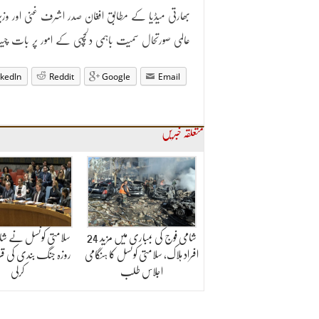
بھارتی میڈیا کے مطابق افغان صدر اشرف غنی اور وزیر
عالمی صورتحال سمیت باہمی دلچسپی کے امور پر بات 
nkedIn
Reddit
Google
Email
متعلقہ خبریں
شامی فوج کی بمباری میں مزید 24
افراد ہلاک، سلامتی کونسل کا ہنگامی
روزہ جنگ بندی کی قرا
اجلاس طلب
کرلی