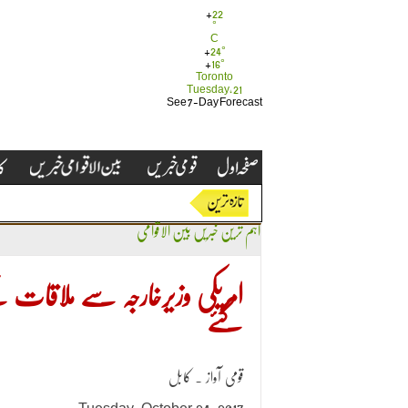
+
22
°
C
+
24°
+
16°
Toronto
Tuesday, 21
See 7-Day Forecast
اہم ترین خبریں
بین الاقوامی
امریکی وزیرخارجہ سے ملاقات
گئے
قومی آواز ۔ کابل