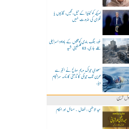
امریکہ کو کینیڈا کے تیل، گیس، گاڑیوں یا
لکڑی کی ضرورت نہیں
غزہ: جنگ بندی کوششوں کے باوجود اسرائیلی
حملے جاری، 63 فلسطینی شہید
سعودی تیراک مریم صالح نے الخبر سے
بحرین تک تیراکی کا تاریخی کارنامہ سرانجام
دیا۔
ول ترین
عید الاضحی : فضال ۔ مسائل اور احکام