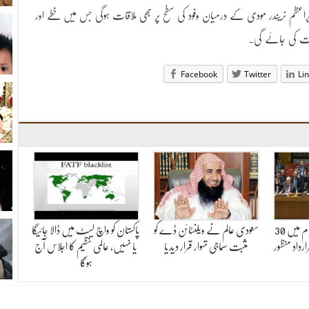
اعظم نریندر مودی کے درمیان وفود کی سطح پر بھی ملاقات ہوگی جس میں خطے اور
چیت کی جائے گی۔
Facebook
Twitter
Li
سلامتی کونسل نے شام میں 30
سعودی عالم نے ویلنٹائن ڈے کو
پاکستان کو واچ لسٹ میں ڈالا جائیگا
رداد منظور
مثبت سماجی تہوار قرار دیدیا
یا نہیں، عالمی تنظیم کا اجلاس آج
ہوگا