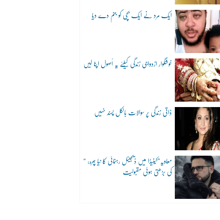
ایک مرد نے ایک بچی کو جنم دے دیا
خوشگوار ازدواجی زندگی کیلئے یہ اُصول اپنا لیں
ذاتی زندگی پر سوالات بالکل پسند نہیں
“معاویہ”کینیڈا میں ڈیجیٹل رہنمائی کا نیا چہرہ:
کی بڑھتی ہوئی مقبولیت