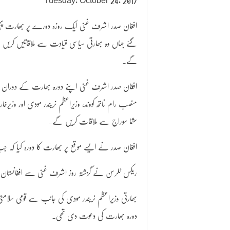
Tuesday, October 24, 2017
افغان صدر اشرف غنی ایک روزہ دورے پر بھارت پہن
گئے جہاں وہ بھارتی سیاسی قیادت سے ملاقاتیں کریں
گے۔
افغان صدر اشرف غنی اپنے دورہ بھارت کے دوران 
منصب رام ناتھ کووند، وزیراعظم نریندر مودی اور وزیرخار
سشما سوراج سے ملاقات کریں گے۔
افغان صدر نے ایسے موقع پر بھارت کا دورہ کیا کہ جب
ریکس ٹلرسن نے گزشتہ روز اشرف غنی سے افغانستان می
دورہ بھارت کی دعوت دی تھی۔