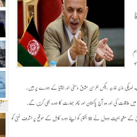
چ
ہم
جہ
 امریکی وزیر خارجہ ریکس ٹلرسن مشرق وسطیٰ اور ایشیا کے دورے پر ہیں۔
ں ملاقات کی اور وہ آج پاکستان اور پھر بھارت کا دورہ بھی کریں گے۔
مقب
بھارتی وزیراعظم نریندر مودی کی جانب سے قومی سلامتی کے مشیر اجیت دوول نے 16 اکتوبر کو اپنے دورہ کابل کے موقع پر اشرف غنی کو