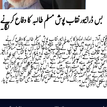
بس ڈرائیور نقاب پوش مسلم طالبہ کا دفاع کرنے
لگا۔
قومی آواز ۔ اوٹاوا: اوٹاوا کا بس ڈرائیور نقاب پوش مسلم طالبہ کا دفاع کرنے
لگا۔ اس بارے میں ایک مسلم طالبہ ہیلے ڈی جونگ نے بتایا کہ وہ ایک
بس میں سفر کررہی تھی اس نے نقاب پہنا ہوا تھا۔ اس پر ایک مسافر اس
کے خلاف باتیں کرنے لگا۔ وہ مجھے دہشت گرد یا چور کہ رہا تھا۔اس پر ڈرائیور
ایلن چیریٹ نے اس کوبارعب آواز میں کہا کہ تمیں کیا مسئلہ ہے ، اگر تمیں
اس سے مسئلہ ہے تو مجھ سے مسئلہ ہے ۔ اس نے مذید کہا کہ یہ کییڈا ہے
۔ کسی غلط فہمی میں مت رہنا ۔میں نے اس پر اس کا شکریہ ادا کیا۔ ڈی
جونگ نے کہاکہ میں مسافر کی باتوں پربہت ناراض تھی لیکن اوٹاوا بس
ڈرائیور نے میرا غصہ ختم کردیا۔ میں نے اس کا بہت شکریہ ادا کیا۔ واضح
رہے کہ کییڈا میں ہر رنگ ونسل کے شخص کو اسکے مذھبی عقائید کے پرچار
کی کھلی آذادی ہے