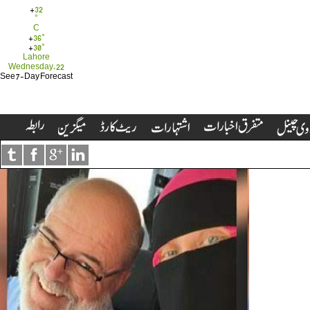
+
32
°
C
+
36°
+
30°
Lahore
Wednesday, 22
See 7-Day Forecast