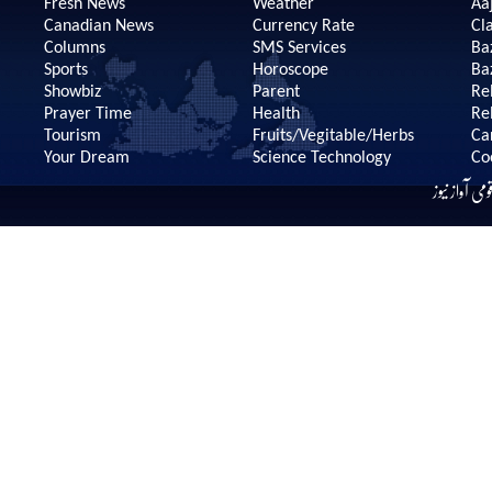
Fresh News
Weather
Aaj
Canadian News
Currency Rate
Cla
Columns
SMS Services
Ba
Sports
Horoscope
Ba
Showbiz
Parent
Re
Prayer Time
Health
Re
Tourism
Fruits/Vegitable/Herbs
Ca
Your Dream
Science Technology
Co