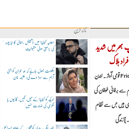
تازہ ترین
"معاویہ"کینیڈا میں ڈیجیٹل رہنمائی کا نیا چہرہ:
 بھر میں شدید
کی بڑھتی ہوئی مقبولیت
حکومت بھول جائے کہ وہ عمران کو اتنی
قومی آواز ۔ لندن Friday, March 2, 2018
آرام سے سزا دے گی: علیمہ خان
ے برفانی طوفان کی
امریکہ کو کینیڈا کے تیل، گیس، گاڑیوں یا
اری ہیں جس سے نظام
لکڑی کی ضرورت نہیں
...]
غزہ: جنگ بندی کوششوں کے باوجود اسرائیلی