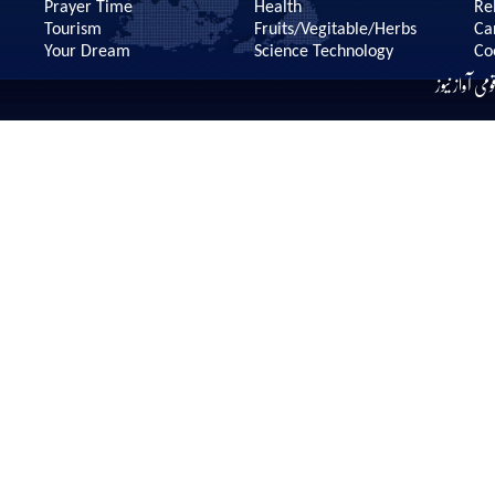
Prayer Time
Health
Re
Tourism
Fruits/Vegitable/Herbs
Ca
Your Dream
Science Technology
Co