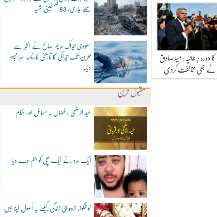
حملے جاری، 63 فلسطینی شہید
سعودی تیراک مریم صالح نے الخبر سے
بحرین تک تیراکی کا تاریخی کارنامہ سرانجام
 دورہ برطانیہ: میئرصادق
دیا۔
نے بھی مخالفت کردی
مقبول ترین
عید الاضحی : فضال ۔ مسائل اور احکام
ایک مرد نے ایک بچی کو جنم دے دیا
خوشگوار ازدواجی زندگی کیلئے یہ اُصول اپنا لیں