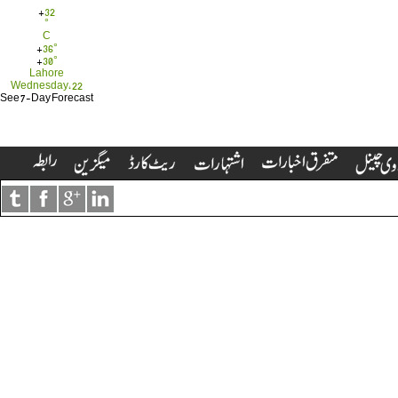
+
32
°
C
+
36°
+
30°
Lahore
Wednesday, 22
See 7-Day Forecast