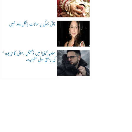
ذاتی زندگی پر سوالات بالکل پسند نہیں
“معاویہ”کینیڈا میں ڈیجیٹل رہنمائی کا نیا چہرہ:
کی بڑھتی ہوئی مقبولیت