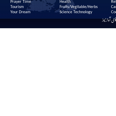
Prayer Time
Health
Re
Tourism
Fruits/Vegitable/Herbs
Ca
Your Dream
Science Technology
Co