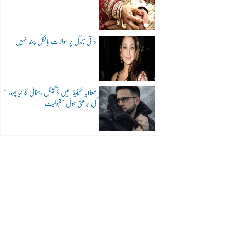
ذاتی زندگی پر سوالات بالکل پسند نہیں
“معاویہ”کینیڈا میں ڈیجیٹل رہنمائی کا نیا چہرہ:
کی بڑھتی ہوئی مقبولیت