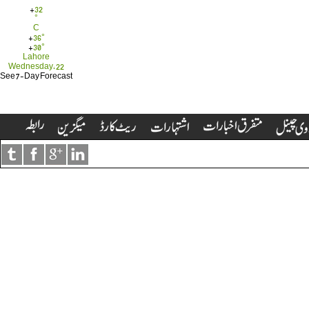
+
32
°
C
+
36°
+
30°
Lahore
Wednesday, 22
See 7-Day Forecast