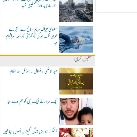
حملے جاری، 63 فلسطینی شہید
سعودی تیراک مریم صالح نے الخبر سے
بحرین تک تیراکی کا تاریخی کارنامہ سرانجام
دیا۔
مقبول ترین
عید الاضحی : فضال ۔ مسائل اور احکام
ایک مرد نے ایک بچی کو جنم دے دیا
خوشگوار ازدواجی زندگی کیلئے یہ اُصول اپنا لیں