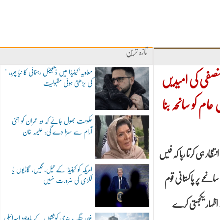
تازہ ترین
"معاویہ"کینیڈا میں ڈیجیٹل رہنمائی کا نیا چہرہ:
نصفی کی امیدیں
کی بڑھتی ہوئی مقبولیت
ام کو سانحہ بنا
حکومت بھول جائے کہ وہ عمران کو اتنی
آرام سے سزا دے گی: علیمہ خان
تظار ہی کرتا رہا کہ فیس
امریکہ کو کینیڈا کے تیل، گیس، گاڑیوں یا
نحے پر پاکستانی قوم
لکڑی کی ضرورت نہیں
غزہ: جنگ بندی کوششوں کے باوجود اسرائیلی