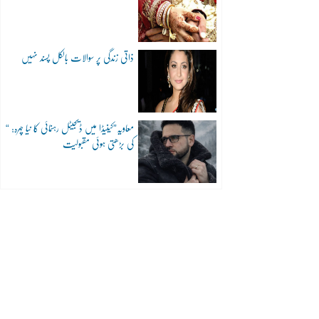
ذاتی زندگی پر سوالات بالکل پسند نہیں
“معاویہ”کینیڈا میں ڈیجیٹل رہنمائی کا نیا چہرہ:
کی بڑھتی ہوئی مقبولیت