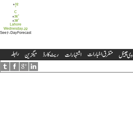
+
32
°
C
+
36°
+
30°
Lahore
Wednesday, 22
See 7-Day Forecast