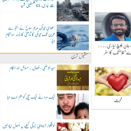
حملے جاری، 63 فلسطینی شہید
سعودی تیراک مریم صالح نے الخبر سے
بحرین تک تیراکی کا تاریخی کارنامہ سرانجام
دیا۔
…..ڈاکٹر یارجان بلوچ لیاری
ے”خلا” تک کا سفر
مقبول ترین
عید الاضحی : فضال ۔ مسائل اور احکام
ایک مرد نے ایک بچی کو جنم دے دیا
محبت
خوشگوار ازدواجی زندگی کیلئے یہ اُصول اپنا لیں