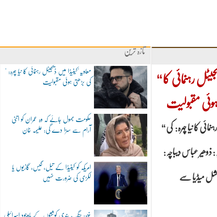
تازہ ترین
"معاویہ"کینیڈا میں ڈیجیٹل رہنمائی کا نیا چہرہ:
“معاویہ”کینیڈا میں ڈیجیٹل رہنمائی کا
کی بڑھتی ہوئی مقبولیت
 ہوئی مقبولیت
حکومت بھول جائے کہ وہ عمران کو اتنی
“معاویہ”کینیڈا میں ڈیجیٹل رہنمائی کا نیا چہرہ: کی
آرام سے سزا دے گی: علیمہ خان
: ذوھیر عباس دیباچہ:
امریکہ کو کینیڈا کے تیل، گیس، گاڑیوں یا
لکڑی کی ضرورت نہیں
غزہ: جنگ بندی کوششوں کے باوجود اسرائیلی