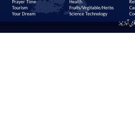
Prayer Time
Health
Re
Tourism
Fruits/Vegitable/Herbs
Ca
Your Dream
Science Technology
Co