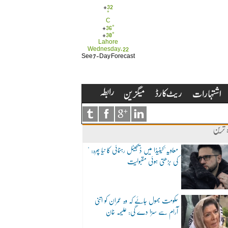
+
32
°
C
+
36°
+
30°
Lahore
Wednesday, 22
See 7-Day Forecast
ہ ترین
"معاویہ"کینیڈا میں ڈیجیٹل رہنمائی کا نیا چہرہ:
کی بڑھتی ہوئی مقبولیت
حکومت بھول جائے کہ وہ عمران کو اتنی
آرام سے سزا دے گی: علیمہ خان