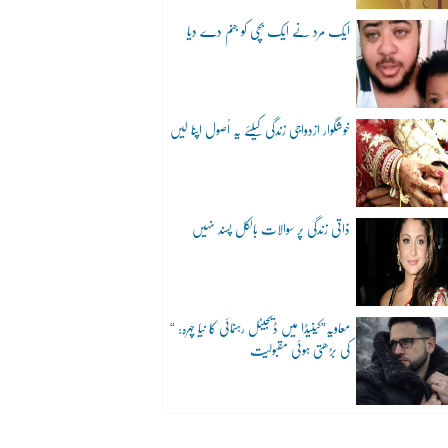
ایک مرد نے ایک بچی کو جنم دے دیا
خوشگوار ازدواجی زندگی کیلئے یہ اُصول اپنا لیں
ذاتی زندگی پر سوالات بالکل پسند نہیں
“معاویہ”کینیڈا میں ڈیجیٹل رہنمائی کا نیا چہرہ:
کی بڑھتی ہوئی مقبولیت