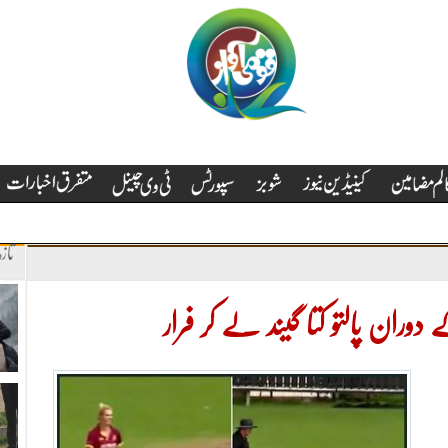
تاز
وران پالتو کتا گیند لے کر فرار