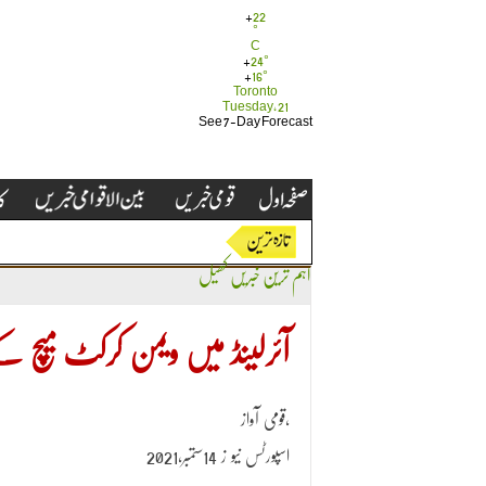
+
22
°
C
+
24°
+
16°
Toronto
Tuesday, 21
See 7-Day Forecast
اہم ترین خبریں
کھیل
آئرلینڈ میں ویمن کرکٹ میچ کے د
قومی آواز،
اسپورٹس نیو ز 14ستمبر،2021