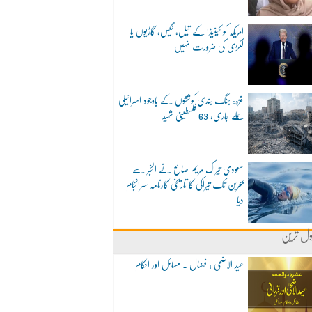
امریکہ کو کینیڈا کے تیل، گیس، گاڑیوں یا
لکڑی کی ضرورت نہیں
غزہ: جنگ بندی کوششوں کے باوجود اسرائیلی
حملے جاری، 63 فلسطینی شہید
سعودی تیراک مریم صالح نے الخبر سے
بحرین تک تیراکی کا تاریخی کارنامہ سرانجام
دیا۔
ول ترین
عید الاضحی : فضال ۔ مسائل اور احکام