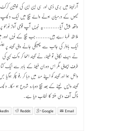
آئرلینڈ میں بری ڈی اور سی این این کی خواتین کرکٹ
ٹیموں کے درمیان ہونے والے میچ میں ایک دلچسپ
واقعہ پیش آیا۔۔۔۔۔۔۔یہ خبریں آپ قومی آواز ٹورنٹو پر
ملاحظہ فرما رہے ہیں۔۔۔۔۔۔جب میچ کے نویں اوور م
ایک باؤلر کی جانب سے پھینکی جانے والی گیند پر بیٹس
نے ہیٹ لگائی تو فیلڈر نے گیند اٹھا کر وکٹ کیپر کی
طرف اچھالی مگر اس دوران فیلڈ کے باہر سے ایک کتا ا
داخل ہوا اور گیند کو اپنے منہ میں دبا کر رفو چکر ہ
گیند واپس لینے کے بعد میچ دوبارہ شروع ہو سکا۔ د
ڈاگ آف دی منتھ کا خطاب دیا ہے۔
nkedIn
Reddit
Google
Email