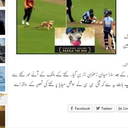
یں
مین
ندر
وگیا جس کے بعد سارا میدان زعفران زار بن گیا۔ کتے کے مالک کے آنے اور کتے سے
لچسپ بات یہ ہے کہ آئی سی سی نے سوشل میڈیا پر کتے کی تصویر کے ساتھ اسے
مقب
Facebook
Twitter
Li