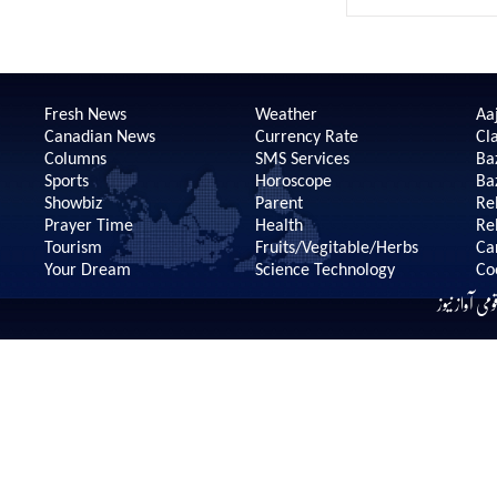
Fresh News
Weather
Aaj
Canadian News
Currency Rate
Cla
Columns
SMS Services
Ba
Sports
Horoscope
Ba
Showbiz
Parent
Re
Prayer Time
Health
Re
Tourism
Fruits/Vegitable/Herbs
Ca
Your Dream
Science Technology
Co