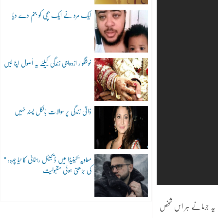
ایک مرد نے ایک بچی کو جنم دے دیا
خوشگوار ازدواجی زندگی کیلئے یہ اُصول اپنا لیں
ذاتی زندگی پر سوالات بالکل پسند نہیں
“معاویہ”کینیڈا میں ڈیجیٹل رہنمائی کا نیا چہرہ:
کی بڑھتی ہوئی مقبولیت
۔ یہ جرمانے ہر اس شخص