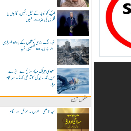
امریکہ کو کینیڈا کے تیل، گیس، گاڑیوں یا
لکڑی کی ضرورت نہیں
غزہ: جنگ بندی کوششوں کے باوجود اسرائیلی
حملے جاری، 63 فلسطینی شہید
سعودی تیراک مریم صالح نے الخبر سے
بحرین تک تیراکی کا تاریخی کارنامہ سرانجام
دیا۔
مقبول ترین
عید الاضحی : فضال ۔ مسائل اور احکام