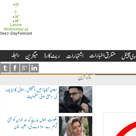
+
32
°
C
+
36°
+
30°
Lahore
Wednesday, 22
See 7-Day Forecast
تازہ ترین
"معاویہ"کینیڈا میں ڈیجیٹل رہنمائی کا نیا چہرہ:
کی بڑھتی ہوئی مقبولیت
حکومت بھول جائے کہ وہ عمران کو اتنی
آرام سے سزا دے گی: علیمہ خان