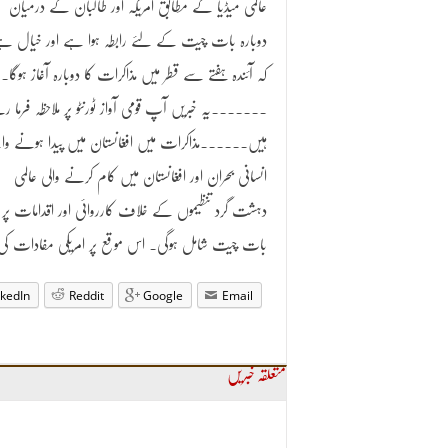
عالمی میڈیا کے مطابق امریکہ اور طالبان کے درمیان
دوبارہ بات چیت کے لئے رابطہ ہوا ہے اور خیال ہ
کہ آئندہ ہفتے سے قطر میں مذاکرات کا دوبارہ آغاز ہوگا۔
۔۔۔۔۔۔۔یہ خبریں آپ قومی آواز ٹورنٹو پر ملاحظہ فرما ر
ہیں۔۔۔۔۔۔مذاکرات میں افغانستان میں پیدا ہونے و
انسانی بحران اور افغانستان میں کام کرنے والی عالمی
دہشت گرد تنظیموں کے خلاف کارروائی اور اقدامات پر
بات چیت شامل ہوگی۔ اس موقع پر امریکی مفادات کی نما
nkedIn
Reddit
Google
Email
متعلقہ خبریں