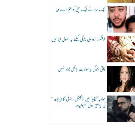
ایک مرد نے ایک بچی کو جنم دے دیا
خوشگوار ازدواجی زندگی کیلئے یہ اُصول اپنا لیں
ذاتی زندگی پر سوالات بالکل پسند نہیں
“معاویہ”کینیڈا میں ڈیجیٹل رہنمائی کا نیا چہرہ:
کی بڑھتی ہوئی مقبولیت