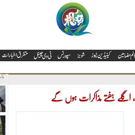
تاز
ابطہ، اگلے ہفتے مذاکرات ہوں گے