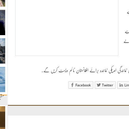
ے
ہے
الے
ئندگی امریکی نمائندہ برائے افغانستان ٹائم ویسٹ کریں گے۔
Facebook
Twitter
Li
مقب