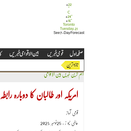
+
22
°
C
+
24°
+
16°
Toronto
Tuesday, 21
See 7-Day Forecast
اہم ترین خبریں
بین الاقوامی
امریکہ اور طالبان کا دوبارہ ر
قومی آواز
عالمی نیو ز ، 25نومبر ،2021