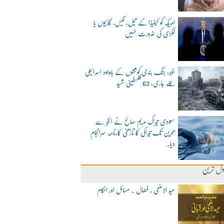
امریکہ کو کینیڈا کے تیل، گیس، گاڑیوں یا
لکڑی کی ضرورت نہیں
غزہ: جنگ بندی کوششوں کے باوجود اسرائیلی
حملے جاری، 63 فلسطینی شہید
سعودی تیراک مریم صالح نے الخبر سے
بحرین تک تیراکی کا تاریخی کارنامہ سرانجام
دیا۔
ول ترین
عید الاضحی : فضال ۔ مسائل اور احکام