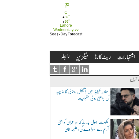
+
32
°
C
+
36°
+
30°
Lahore
Wednesday, 22
See 7-Day Forecast
ہ ترین
"معاویہ"کینیڈا میں ڈیجیٹل رہنمائی کا نیا چہرہ:
کی بڑھتی ہوئی مقبولیت
حکومت بھول جائے کہ وہ عمران کو اتنی
آرام سے سزا دے گی: علیمہ خان