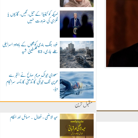
امریکہ کو کینیڈا کے تیل، گیس، گاڑیوں یا
لکڑی کی ضرورت نہیں
غزہ: جنگ بندی کوششوں کے باوجود اسرائیلی
حملے جاری، 63 فلسطینی شہید
سعودی تیراک مریم صالح نے الخبر سے
بحرین تک تیراکی کا تاریخی کارنامہ سرانجام
دیا۔
مقبول ترین
عید الاضحی : فضال ۔ مسائل اور احکام