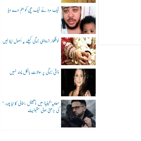
ایک مرد نے ایک بچی کو جنم دے دیا
خوشگوار ازدواجی زندگی کیلئے یہ اُصول اپنا لیں
ذاتی زندگی پر سوالات بالکل پسند نہیں
“معاویہ”کینیڈا میں ڈیجیٹل رہنمائی کا نیا چہرہ:
کی بڑھتی ہوئی مقبولیت