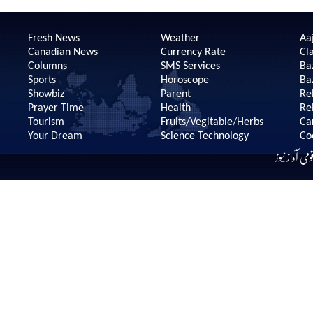
Fresh News
Weather
Aaj
Canadian News
Currency Rate
Cla
Columns
SMS Services
Ba
Sports
Horoscope
Ba
Showbiz
Parent
Re
Prayer Time
Health
Re
Tourism
Fruits/Vegitable/Herbs
Ca
Your Dream
Science Technology
Co