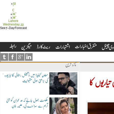
+
32
°
C
+
36°
+
30°
Lahore
Wednesday, 22
See 7-Day Forecast
تازہ ترین
"معاویہ"کینیڈا میں ڈیجیٹل رہنمائی کا نیا چہرہ:
کی بڑھتی ہوئی مقبولیت
تیاریوں کا
حکومت بھول جائے کہ وہ عمران کو اتنی
آرام سے سزا دے گی: علیمہ خان