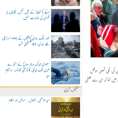
امریکہ کو کینیڈا کے تیل، گیس، گاڑیوں یا
لکڑی کی ضرورت نہیں
غزہ: جنگ بندی کوششوں کے باوجود اسرائیلی
حملے جاری، 63 فلسطینی شہید
سعودی تیراک مریم صالح نے الخبر سے
بحرین تک تیراکی کا تاریخی کارنامہ سرانجام
 کی نجی تصویر سوشل
دیا۔
 میں کہا کہ ان سے غلطی
مقبول ترین
عید الاضحی : فضال ۔ مسائل اور احکام