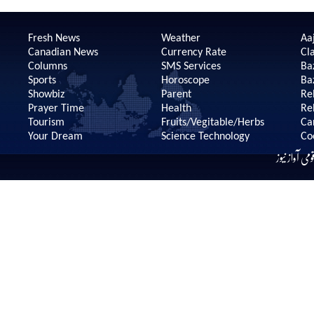
Fresh News
Weather
Aaj
Canadian News
Currency Rate
Cla
Columns
SMS Services
Ba
Sports
Horoscope
Ba
Showbiz
Parent
Re
Prayer Time
Health
Re
Tourism
Fruits/Vegitable/Herbs
Ca
Your Dream
Science Technology
Co