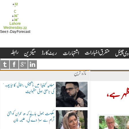
+
32
°
C
+
36°
+
30°
Lahore
Wednesday, 22
See 7-Day Forecast
تازہ ترین
"معاویہ"کینیڈا میں ڈیجیٹل رہنمائی کا نیا چہرہ:
کی بڑھتی ہوئی مقبولیت
ظہر ہے،
حکومت بھول جائے کہ وہ عمران کو اتنی
آرام سے سزا دے گی: علیمہ خان