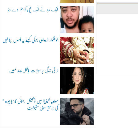
ایک مرد نے ایک بچی کو جنم دے دیا
خوشگوار ازدواجی زندگی کیلئے یہ اُصول اپنا لیں
ذاتی زندگی پر سوالات بالکل پسند نہیں
“معاویہ”کینیڈا میں ڈیجیٹل رہنمائی کا نیا چہرہ:
کی بڑھتی ہوئی مقبولیت