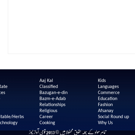
Aaj Kal
Kids
Rate
Classified
Languages
ces
Bazugan-e-din
Commerce
e
Bazm-e-Adab
Education
Relationships
Fashion
Religious
Afsanay
itable/Herbs
Career
Social Round up
echnology
Cooking
Why Us
تمام مواد کے جملہ حقوق محفوظ ہیں © 2013 قومی آواز نیوز