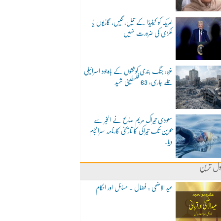
امریکہ کو کینیڈا کے تیل، گیس، گاڑیوں یا
لکڑی کی ضرورت نہیں
غزہ: جنگ بندی کوششوں کے باوجود اسرائیلی
حملے جاری، 63 فلسطینی شہید
سعودی تیراک مریم صالح نے الخبر سے
بحرین تک تیراکی کا تاریخی کارنامہ سرانجام
دیا۔
ول ترین
عید الاضحی : فضال ۔ مسائل اور احکام