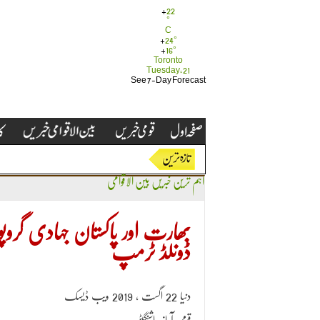
+
22
°
C
+
24°
+
16°
Toronto
Tuesday, 21
See 7-Day Forecast
اہم ترین خبریں
بین الاقوامی
بھارت اور پاکستان جہادی گرو
ڈونلڈ ٹرمپ
دنیا 22 اگست ، 2019 ویب ڈیسک