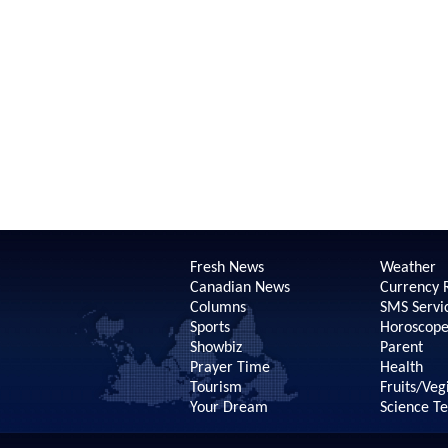
Fresh News
Weather
Canadian News
Currency 
Columns
SMS Servi
Sports
Horoscop
Showbiz
Parent
Prayer Time
Health
Tourism
Fruits/Veg
Your Dream
Science T