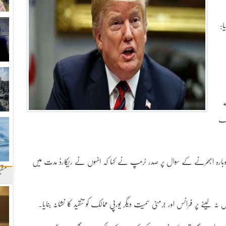
تمہ کیا:
ے
نگ
ارہ ابھرنے کے سوال پر صدر ٹرمپ نے کہا کہ انہوں نے ریکارڈ مدت میں
مقب
ہ لینے پر فرانس اور جرمنی سمیت دیگر یورپی ممالک کو تنقید کا نشانہ بنایا۔