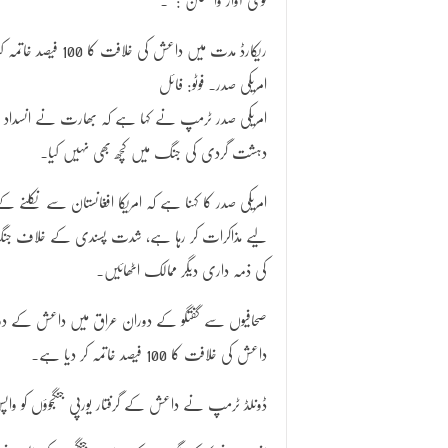
قومی آواز واشنگٹن : ۔
ریکارڈ مدت میں داعش کی خلافت کا 100 فیصد خا
امریکی صدر۔ فوٹو: فائل
امریکی صدر ٹرمپ نے کہا ہے کہ بھارت نے انسداد
دہشت گردی کی جنگ میں کچھ بھی نہیں کیا۔
امریکی صدر کا کہنا ہے کہ امریکا افغانستان سے نکلنے ک
لیے مذاکرات کر رہا ہے، شدت پسندی کے خلاف ج
کی ذمہ داری دیگر ممالک اٹھائیں۔
صحافیوں سے گفتگو کے دوران عراق میں داعش کے دوب
داعش کی خلافت کا 100 فیصد خاتمہ کر دیا ہے۔
ڈونلڈ ٹرمپ نے داعش کے گرفتار یورپی جنگجوؤں کو واپس ن