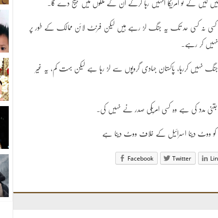
نہیں لیں گے تو امریکا انہیں رہا کرکے ان کے ملکوں میں بھیج دے گا۔
 ترکی کسی نہ کسی حد تک یہ جنگ لڑ رہے ہیں لیکن فرنٹ لائن ممالک کے طور پر
 نہیں کر رہے۔
نگ نہیں کررہا، پاکستان جہادی گروپوں سے لڑ رہا ہے لیکن بہت کم، یہ غیر
ی جتنی مدد کی ہے وہ کسی امریکی صدر نے نہیں کی۔
یٹس کو ووٹ دینا اسرائیل کے خلاف ووٹ دینا ہے
Facebook
Twitter
Li