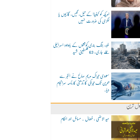
امریکہ کو کینیڈا کے تیل، گیس، گاڑیوں یا
لکڑی کی ضرورت نہیں
غزہ: جنگ بندی کوششوں کے باوجود اسرائیلی
حملے جاری، 63 فلسطینی شہید
سعودی تیراک مریم صالح نے الخبر سے
بحرین تک تیراکی کا تاریخی کارنامہ سرانجام
دیا۔
ول ترین
عید الاضحی : فضال ۔ مسائل اور احکام