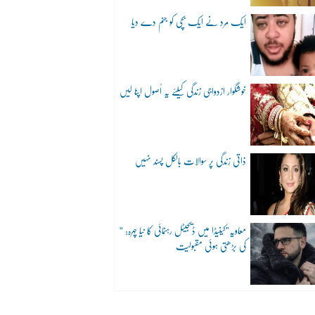
ایک مرد نے ایک بچی کو جنم دے دیا
خوشگوار ازدواجی زندگی کیلئے یہ اُصول اپنا لیں
ذاتی زندگی پر سوالات بالکل پسند نہیں
“معاویہ”کینیڈا میں ڈیجیٹل رہنمائی کا نیا چہرہ:
کی بڑھتی ہوئی مقبولیت