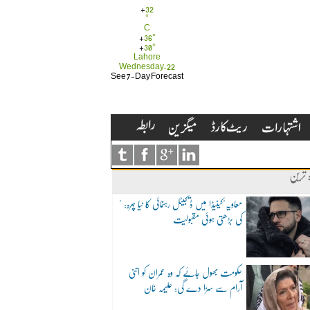
+
32
°
C
+
36°
+
30°
Lahore
Wednesday, 22
See 7-Day Forecast
ہ ترین
"معاویہ"کینیڈا میں ڈیجیٹل رہنمائی کا نیا چہرہ:
کی بڑھتی ہوئی مقبولیت
حکومت بھول جائے کہ وہ عمران کو اتنی
آرام سے سزا دے گی: علیمہ خان