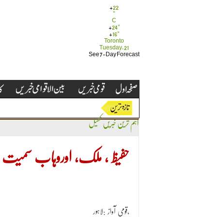
+
22
°
C
+
24°
+
16°
Toronto
Tuesday, 21
See 7-Day Forecast
اہم ترین خبریں
کھیل
حفیظ ، ملک، اوروہاب سمیت چھ 
قومی آواز :لاہور،