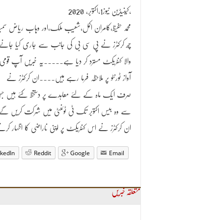
کینیڈین نیوز1،اکتوبر، 2020،
محمد حفیظ،کامران اکمل،شعیب ملک،اور وہاب ریاض س
چھ کرکٹرز نے پی سی بی کی جانب سے جاری کیا جانے
والا کنٹریکٹ مسترد کر دیا ہے۔۔۔۔۔یہ خبریں آپ قومی
آواز ٹورنٹو پر ملاحظہ فرما رہے ہیں۔۔۔۔ان کرکٹرز نے
صرف ایک ماہ کے لئے معاہدے پر دستخظ کئے ہیں ج
سے وہ بیس اکتوبر تک ٹی ٹوئنٹی میں شرکت کریں گے
ان کرکٹرز نے اس کنٹریکٹ پر اپنی ناراضی کا اظہار 
nkedIn
Reddit
Google
Email
متعلقہ خبریں