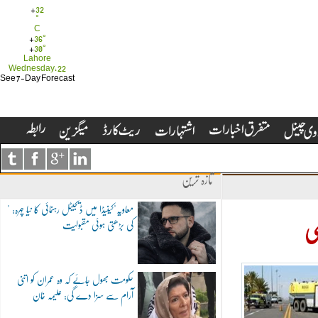
+
32
°
C
+
36°
+
30°
Lahore
Wednesday, 22
See 7-Day Forecast
تازہ ترین
"معاویہ"کینیڈا میں ڈیجیٹل رہنمائی کا نیا چہرہ:
کی بڑھتی ہوئی مقبولیت
حو
حکومت بھول جائے کہ وہ عمران کو اتنی
آرام سے سزا دے گی: علیمہ خان