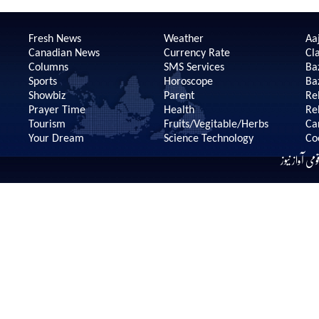
Fresh News
Weather
Aaj
Canadian News
Currency Rate
Cla
Columns
SMS Services
Ba
Sports
Horoscope
Ba
Showbiz
Parent
Re
Prayer Time
Health
Re
Tourism
Fruits/Vegitable/Herbs
Ca
Your Dream
Science Technology
Co