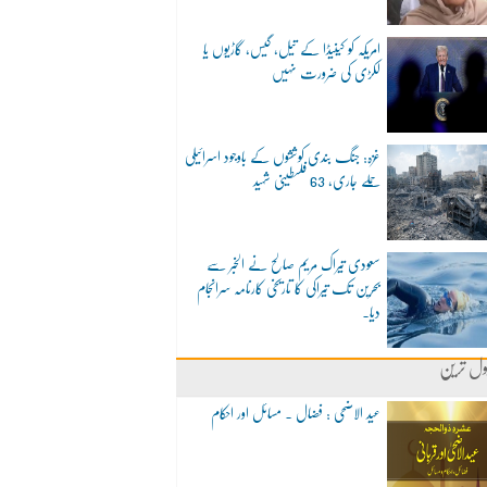
امریکہ کو کینیڈا کے تیل، گیس، گاڑیوں یا
لکڑی کی ضرورت نہیں
غزہ: جنگ بندی کوششوں کے باوجود اسرائیلی
حملے جاری، 63 فلسطینی شہید
سعودی تیراک مریم صالح نے الخبر سے
بحرین تک تیراکی کا تاریخی کارنامہ سرانجام
دیا۔
ول ترین
عید الاضحی : فضال ۔ مسائل اور احکام