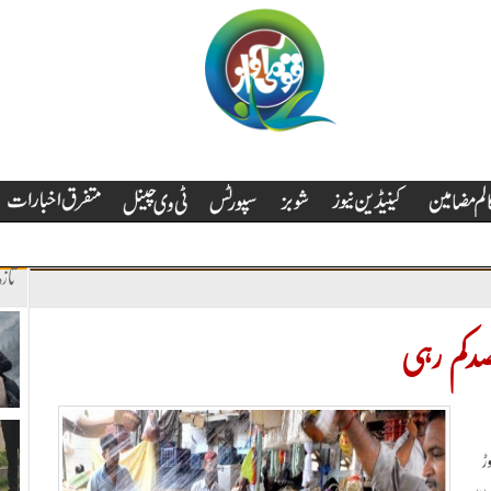
تاز
کمی کے نتیجے میں 32کروڑ