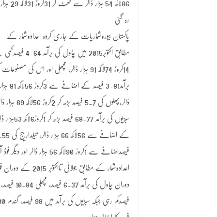
86لاکھ 54 ہزار ڈالر سے گھٹ کر 1
رہ گئی۔
پاکستان بیوروشماریات کے جاری کردہ اعدادوشمار کے
مطابق اکتوبر2015 میں چاول کی برآمد 4.64
14کروڑ 74لاکھ 91 ہزار ڈالر، مچھلی اور اس کی مصنوعات
برآمد3.81 فیصد کے اضافے سے 3کروڑ 56لاکھ 81 ہز
ڈالر،پھلوں کی 5.7 فیصد بڑھ کر 2کروڑ 56لاکھ 
فیصداضافے سے 1کروڑ 90لاکھ 56 ہزار ڈالر اور دیگر فوڈ آئٹمز کی برآمد 18.41 فیصد کے اضافے سے 1کروڑ 90لاکھ 56 ہزار ڈالر رہی۔