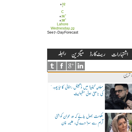
+
32
°
C
+
36°
+
30°
Lahore
Wednesday, 22
See 7-Day Forecast
ہ ترین
"معاویہ"کینیڈا میں ڈیجیٹل رہنمائی کا نیا چہرہ:
کی بڑھتی ہوئی مقبولیت
حکومت بھول جائے کہ وہ عمران کو اتنی
آرام سے سزا دے گی: علیمہ خان