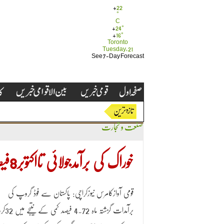
+
22
°
C
+
24°
+
16°
Toronto
Tuesday, 21
See 7-Day Forecast
صنعت و تجارت
خوراک کی برآمدجولائی تااکتوبر8فیصدکم رہی
قومی آوازکامرس نیوزکراچی: پاکستان سے فوڈ گروپ کی
برآمدات گزشتہ ماہ 4.72 فیصد 