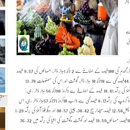
3کروڑ 31لاکھ 29 ہزار ڈالر
 فیصدکمی سے
 کی
ار
89 ہزار ڈالر،
سبزیوں کی برآمد 68.77 فیصد بڑھ کر 1کروڑ6لاکھ 53ہزار ڈالر،گندم کی 100فیصد کے اضافے سے 2 لاکھ 1ہزار ڈالر، مصالحوں کی 9.57 فیصد
کے اضافے سے 56لاکھ 66 ہزار ڈالر، تیلداربیج کی 44.55فیصدکمی سے 18لاکھ 10 ہزار ڈالر، گوشت اور اس کی مصنوعات 13.78
مقب
اعدادوشمار کے مطابق جولائی تااکتوبر 2015 کے دوران فوڈ گروپ کی برآمد8.17 فیصدکمی سے 1ارب 10کروڑ 71لاکھ 57ہزار ڈالر رہی، اس
دوران چاول کی برآمد 6.37 فیصد، مچھلی 10.84 فیصد، پھل12.58 فیصد، تیلدار بیج 38.42، چینی 90.57 اور دیگرفوڈ آئٹمز کی برآمد 1.29
فیصدکم رہی جبکہ سبزیوں کی برآمد میں 98 فیصد، گندم 100فیصد، مصالحوں19.59 فیصد اور گوشت وگوشت کی اشیا کی برآمد میں 36.32