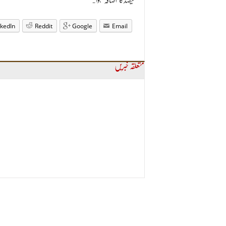
فیصدکا اضافہ ہوا۔
nkedIn
Reddit
Google
Email
متعلقہ خبریں