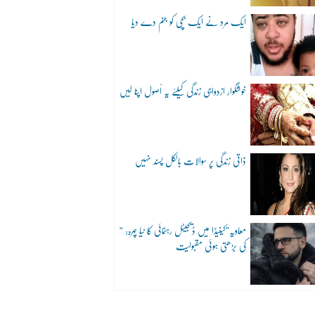
ایک مرد نے ایک بچی کو جنم دے دیا
خوشگوار ازدواجی زندگی کیلئے یہ اُصول اپنا لیں
ذاتی زندگی پر سوالات بالکل پسند نہیں
“معاویہ”کینیڈا میں ڈیجیٹل رہنمائی کا نیا چہرہ:
کی بڑھتی ہوئی مقبولیت