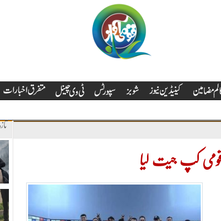
تاز
ی قومی کپ جیت لیا