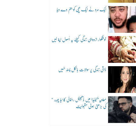
ایک مرد نے ایک بچی کو جنم دے دیا
خوشگوار ازدواجی زندگی کیلئے یہ اُصول اپنا لیں
ذاتی زندگی پر سوالات بالکل پسند نہیں
“معاویہ”کینیڈا میں ڈیجیٹل رہنمائی کا نیا چہرہ:
کی بڑھتی ہوئی مقبولیت