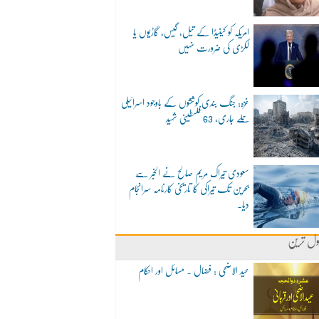
امریکہ کو کینیڈا کے تیل، گیس، گاڑیوں یا
لکڑی کی ضرورت نہیں
غزہ: جنگ بندی کوششوں کے باوجود اسرائیلی
حملے جاری، 63 فلسطینی شہید
سعودی تیراک مریم صالح نے الخبر سے
بحرین تک تیراکی کا تاریخی کارنامہ سرانجام
دیا۔
ول ترین
عید الاضحی : فضال ۔ مسائل اور احکام