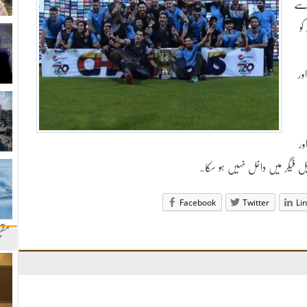
پنجاب کو 7 وکٹوں سے
کو
 اور
ور
ڈبل فیگر میں داخل نہیں ہو سکا۔
Facebook
Twitter
Li
مقب