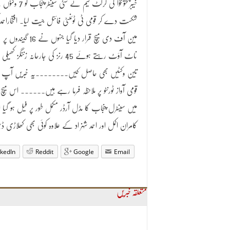
خیبرپختونخوا کی کرکٹ ٹیم نے سٹی سینٹر 
شکست دے کر قومی ٹی ٹوئنٹی فائنل جیت لیا۔ افتخاراحمد 
مین آف دی میچ قرار دیا گیا جنہوں نے 16 گیندوں پر
ناٹ آؤٹ رہتے ہوئے 45 رنز کی جارحانہ زننگز کھیلی
تین وکٹیں بھی حاصل کیں۔۔۔۔۔۔۔۔یہ خبریں آپ
قومی آواز ٹورنٹو پر ملاحظہ فرما رہے ہیں۔۔۔۔۔۔ اس میچ
میں سینٹرل پنجاب کا مڈل آرڈر مکمل طور پر فیل ہو گیا ا
کامران اکمل اور احمد شہزاد کے علاوہ کوئی بھی کھلاڑی 
nkedIn
Reddit
Google
Email
متعلقہ خبریں