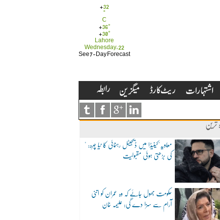
+
32
°
C
+
36°
+
30°
Lahore
Wednesday, 22
See 7-Day Forecast
ہ ترین
"معاویہ"کینیڈا میں ڈیجیٹل رہنمائی کا نیا چہرہ:
کی بڑھتی ہوئی مقبولیت
حکومت بھول جائے کہ وہ عمران کو اتنی
آرام سے سزا دے گی: علیمہ خان