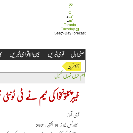
+
22
°
C
+
24°
+
16°
Toronto
Tuesday, 21
See 7-Day Forecast
اہم ترین خبریں
کھیل
خیبرپختونخوا کی ٹیم نے ٹی ٹونٹ
قومی آواز
اسپورٹس نیو ز، 14 اکتوبر ،2021