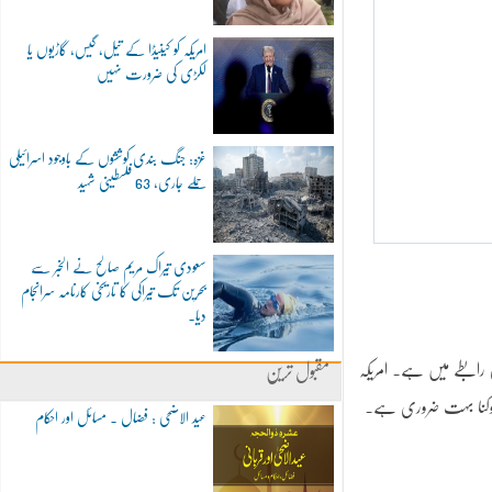
امریکہ کو کینیڈا کے تیل، گیس، گاڑیوں یا
لکڑی کی ضرورت نہیں
غزہ: جنگ بندی کوششوں کے باوجود اسرائیلی
حملے جاری، 63 فلسطینی شہید
سعودی تیراک مریم صالح نے الخبر سے
بحرین تک تیراکی کا تاریخی کارنامہ سرانجام
دیا۔
ھی رابطے میں ہے۔ امریکہ
مقبول ترین
روکنا بہت ضروری ہے۔
عید الاضحی : فضال ۔ مسائل اور احکام