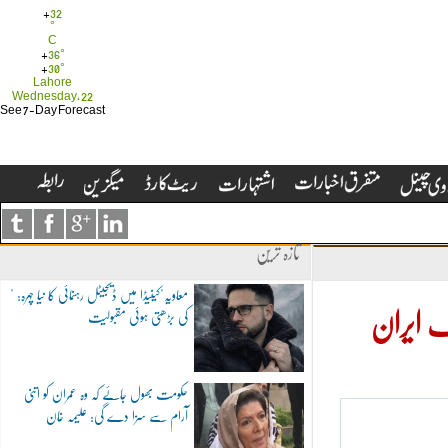
+
32
°
C
+
36°
+
30°
Lahore
Wednesday, 22
See 7-Day Forecast
تازہ ترین
"معاویہ"کینیڈا میں ڈیجیٹل رہنمائی کا نیا چہرہ:
کی بڑھتی ہوئی مقبولیت
دنیا بھر میں دہشت گردی کو فروغ دینے والا سب سے بڑا ملک ایران
حکومت بھول جائے کہ وہ عمران کو اتنی
آرام سے سزا دے گی: علیمہ خان