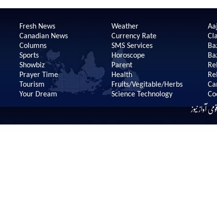
Fresh News
Weather
Aaj
Canadian News
Currency Rate
Cla
Columns
SMS Services
Ba
Sports
Horoscope
Ba
Showbiz
Parent
Re
Prayer Time
Health
Re
Tourism
Fruits/Vegitable/Herbs
Ca
Your Dream
Science Technology
Co