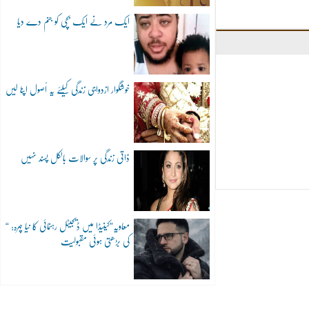
ایک مرد نے ایک بچی کو جنم دے دیا
خوشگوار ازدواجی زندگی کیلئے یہ اُصول اپنا لیں
ذاتی زندگی پر سوالات بالکل پسند نہیں
“معاویہ”کینیڈا میں ڈیجیٹل رہنمائی کا نیا چہرہ:
کی بڑھتی ہوئی مقبولیت