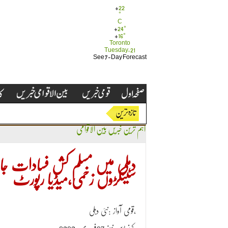
+
22
°
C
+
24°
+
16°
Toronto
Tuesday, 21
See 7-Day Forecast
اہم ترین خبریں
بین الاقوامی
دہلی میں مسلم کش فسادات جاری
سینکڑوں زخمی،میڈیا رپورٹ
قومی آواز :نئی دہلی،