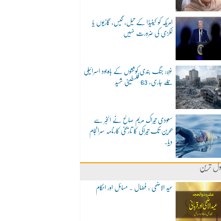
امریکہ کو کینیڈا کے تیل، گیس، گاڑیوں یا
لکڑی کی ضرورت نہیں
غزہ: جنگ بندی کوششوں کے باوجود اسرائیلی
حملے جاری، 63 فلسطینی شہید
سعودی تیراک مریم صالح نے الخبر سے
بحرین تک تیراکی کا تاریخی کارنامہ سرانجام
دیا۔
ول ترین
عید الاضحی : فضال ۔ مسائل اور احکام