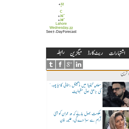
+
32
°
C
+
36°
+
30°
Lahore
Wednesday, 22
See 7-Day Forecast
ہ ترین
"معاویہ"کینیڈا میں ڈیجیٹل رہنمائی کا نیا چہرہ:
کی بڑھتی ہوئی مقبولیت
حکومت بھول جائے کہ وہ عمران کو اتنی
آرام سے سزا دے گی: علیمہ خان