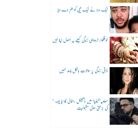
ایک مرد نے ایک بچی کو جنم دے دیا
خوشگوار ازدواجی زندگی کیلئے یہ اُصول اپنا لیں
ذاتی زندگی پر سوالات بالکل پسند نہیں
“معاویہ”کینیڈا میں ڈیجیٹل رہنمائی کا نیا چہرہ:
کی بڑھتی ہوئی مقبولیت