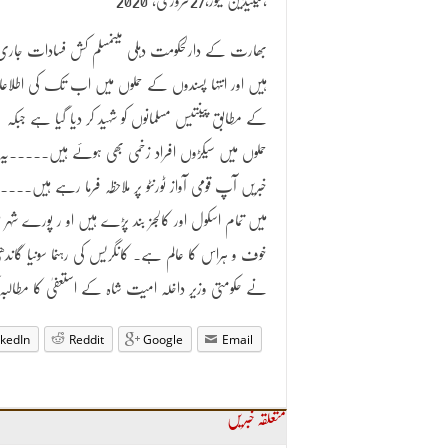
کینیڈین نیوز،27فروری، 2020،
بھارت کے دارلحکومت دہلی میںمسلم کش فسادات جاری
ہیں اور انتہا پسندوں کے حملوں میں اب تک کی اطلا
کے مطابق پینتیس مسلمانوں کو شہید کر دیا گیا ہے جبکہ
حملوں میں سیکڑوں افراد زخمی بھی ہوئے ہیں۔۔۔۔۔یہ
خبریں آپ قومی آواز ٹورنٹو پر ملاحظہ فرما رہے ہیں۔۔۔۔د
میں تمام اسکول اور کالجز بند پڑے ہیں او ر پورے شہر 
خوف و ہراس کا عالم ہے۔ کانگریس کی رہنما سونیا گاندھ
نے حکومتی وزیر داخلہ امیت شاہ کے استعفیٰ کا مطالبہ
nkedIn
Reddit
Google
Email
متعلقہ خبریں