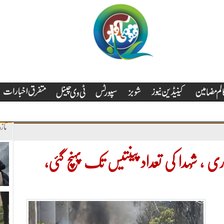
تاز
 ، شُہدا کی تعداد پینتیس تک پہنچ گئی،