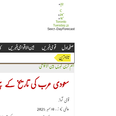
+
22
°
C
+
24°
+
16°
Toronto
Tuesday, 21
See 7-Day Forecast
اہم ترین خبریں
بین الاقوامی
سعودی عرب کی تاریخ کے پہلے ف
قومی آواز
عالمی نیو ز ، 8دسمبر ،2021