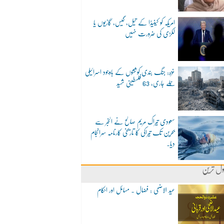
امریکہ کو کینیڈا کے تیل، گیس، گاڑیوں یا
لکڑی کی ضرورت نہیں
غزہ: جنگ بندی کوششوں کے باوجود اسرائیلی
حملے جاری، 63 فلسطینی شہید
سعودی تیراک مریم صالح نے الخبر سے
بحرین تک تیراکی کا تاریخی کارنامہ سرانجام
دیا۔
ول ترین
عید الاضحی : فضال ۔ مسائل اور احکام