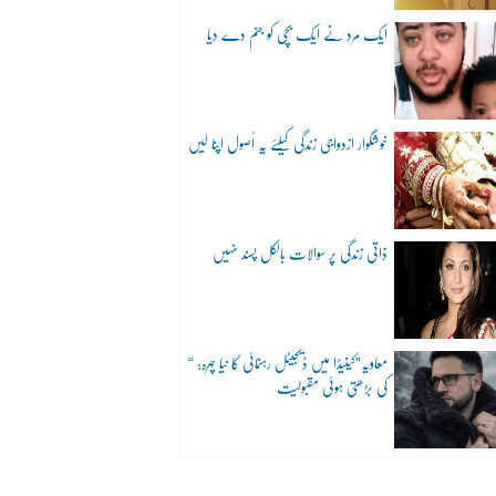
ایک مرد نے ایک بچی کو جنم دے دیا
خوشگوار ازدواجی زندگی کیلئے یہ اُصول اپنا لیں
ذاتی زندگی پر سوالات بالکل پسند نہیں
“معاویہ”کینیڈا میں ڈیجیٹل رہنمائی کا نیا چہرہ:
کی بڑھتی ہوئی مقبولیت