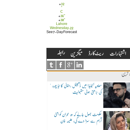
+
32
°
C
+
36°
+
30°
Lahore
Wednesday, 22
See 7-Day Forecast
ہ ترین
"معاویہ"کینیڈا میں ڈیجیٹل رہنمائی کا نیا چہرہ:
کی بڑھتی ہوئی مقبولیت
حکومت بھول جائے کہ وہ عمران کو اتنی
آرام سے سزا دے گی: علیمہ خان