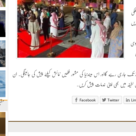
کی
یں
ودی
ز تک جاری رہے گااور اس میںدنیا کی مشہور فلمیں نمائش کیلئے پیش کی جائیںگی۔ ان
 لطیفہ میں بھی اپنی خدمات پیش کریں۔
Facebook
Twitter
Li
مقب