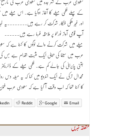
سعودی عرب کے شہر جدہ میں سعودی عرب کی تاریخ
کے پہلے فلمی میلے کا آغاز ہوگیا ہے. اس میلے میں مل
اور غیر ملکی فنکار شرکت کر رہے ہیں۔۔۔۔۔۔۔۔یہ خبر
آپ قومی آواز ٹورنٹو پر ملاحظہ فرما رہے ہیں۔۔۔۔۔۔
میلے میں شرکت کرنے والے لوگوں کا کہنا ہے کہ سع
عرب میں سینما کی بحالی ایک مثبت اقدام ہے جس کی
جتنی پذیرائی کی جائے کم ہے۔ فلمی میلے کے ڈائریکٹر
محمدال ترکی نے ایک انٹرویو میں کہا کہ یہ میلہ دس رو
کا کہنا تھا کہ اب وقت آ گیا ہے کہ سعودی عرب فنون
nkedIn
Reddit
Google
Email
متعلقہ خبریں