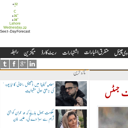
+
32
°
C
+
36°
+
30°
Lahore
Wednesday, 22
See 7-Day Forecast
تازہ ترین
"معاویہ"کینیڈا میں ڈیجیٹل رہنمائی کا نیا چہرہ:
کی بڑھتی ہوئی مقبولیت
یف جسٹس
حکومت بھول جائے کہ وہ عمران کو اتنی
آرام سے سزا دے گی: علیمہ خان