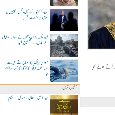
امریکہ کو کینیڈا کے تیل، گیس، گاڑیوں یا
لکڑی کی ضرورت نہیں
غزہ: جنگ بندی کوششوں کے باوجود اسرائیلی
حملے جاری، 63 فلسطینی شہید
سعودی تیراک مریم صالح نے الخبر سے
ت کرتے ہوئے کہی۔
بحرین تک تیراکی کا تاریخی کارنامہ سرانجام
دیا۔
مقبول ترین
عید الاضحی : فضال ۔ مسائل اور احکام