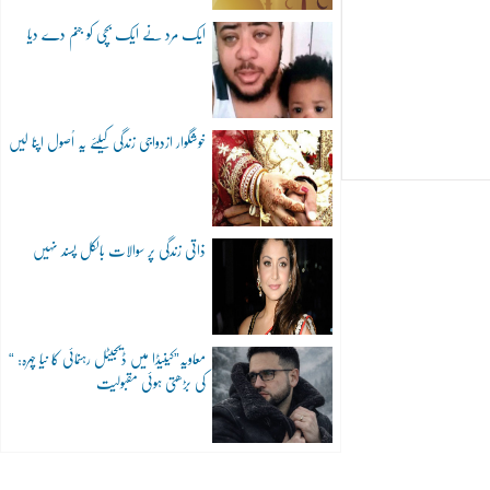
ایک مرد نے ایک بچی کو جنم دے دیا
خوشگوار ازدواجی زندگی کیلئے یہ اُصول اپنا لیں
ذاتی زندگی پر سوالات بالکل پسند نہیں
“معاویہ”کینیڈا میں ڈیجیٹل رہنمائی کا نیا چہرہ:
کی بڑھتی ہوئی مقبولیت