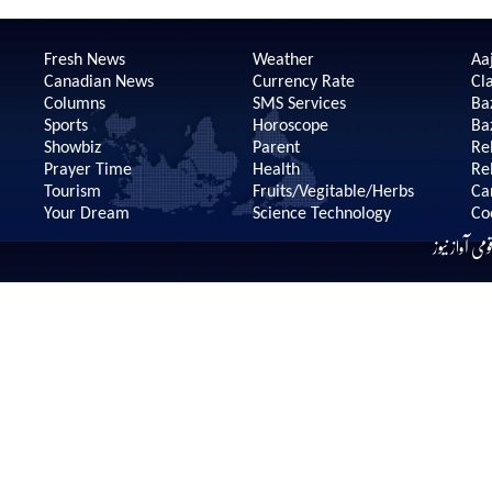
Fresh News
Weather
Aaj
Canadian News
Currency Rate
Cla
Columns
SMS Services
Ba
Sports
Horoscope
Ba
Showbiz
Parent
Re
Prayer Time
Health
Re
Tourism
Fruits/Vegitable/Herbs
Ca
Your Dream
Science Technology
Co