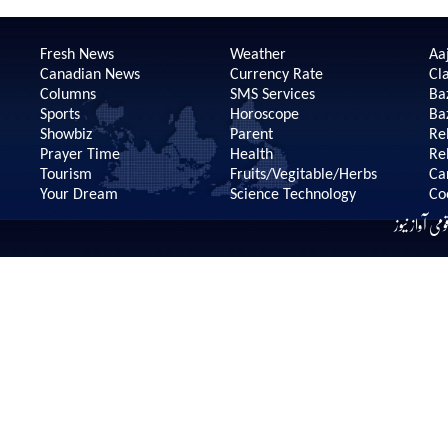
Fresh News
Weather
Aaj
Canadian News
Currency Rate
Cla
Columns
SMS Services
Ba
Sports
Horoscope
Ba
Showbiz
Parent
Re
Prayer Time
Health
Re
Tourism
Fruits/Vegitable/Herbs
Ca
Your Dream
Science Technology
Co