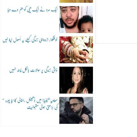
ایک مرد نے ایک بچی کو جنم دے دیا
خوشگوار ازدواجی زندگی کیلئے یہ اُصول اپنا لیں
ذاتی زندگی پر سوالات بالکل پسند نہیں
“معاویہ”کینیڈا میں ڈیجیٹل رہنمائی کا نیا چہرہ:
کی بڑھتی ہوئی مقبولیت