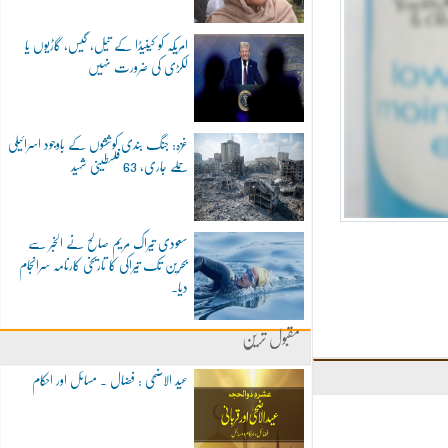
امریکہ کو کینیڈا کے تیل، گیس، گاڑیوں یا
لکڑی کی ضرورت نہیں
غزہ: جنگ بندی کوششوں کے باوجود اسرائیلی
حملے جاری، 63 فلسطینی شہید
سعودی تیراک مریم صالح نے الخبر سے
بحرین تک تیراکی کا تاریخی کارنامہ سرانجام
دیا۔
مقبول ترین
عید الاضحی : فضال ۔ مسائل اور احکام