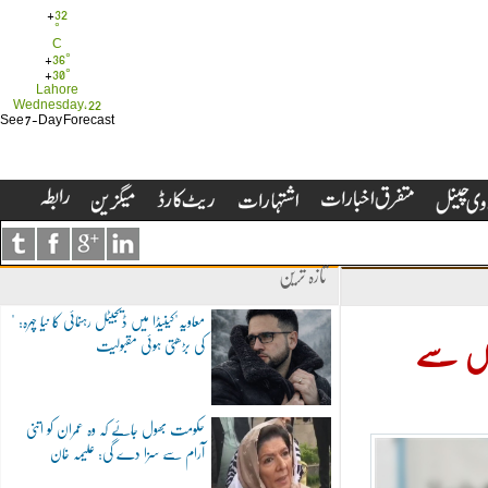
+
32
°
C
+
36°
+
30°
Lahore
Wednesday, 22
See 7-Day Forecast
تازہ ترین
"معاویہ"کینیڈا میں ڈیجیٹل رہنمائی کا نیا چہرہ:
کی بڑھتی ہوئی مقبولیت
ٹوں سے
حکومت بھول جائے کہ وہ عمران کو اتنی
آرام سے سزا دے گی: علیمہ خان