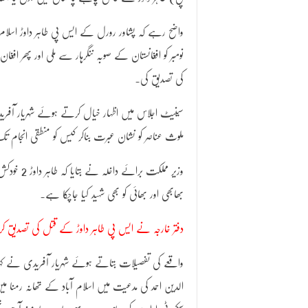
نومبر کو افغانستان کے صوبہ ننگرہار سے ملی اور پھر ا
کی تصدیق کی۔
سینیٹ اجلاس میں اظہار خیال کرتے ہوئے شہریار آفریدی ک
ملوث عناصر کو نشان عبرت بناکر کیس کو منطقی انجام تک
وزیر مملک
بھابھی اور بھائی کو بھی شہید کیا جاچکا ہے۔
دفتر خارجہ نے ایس پی طاہر داوڑ کے قتل کی تصدیق ک
الدین احمد کی مدعیت میں اسلام آباد کے تھانہ رمنا م