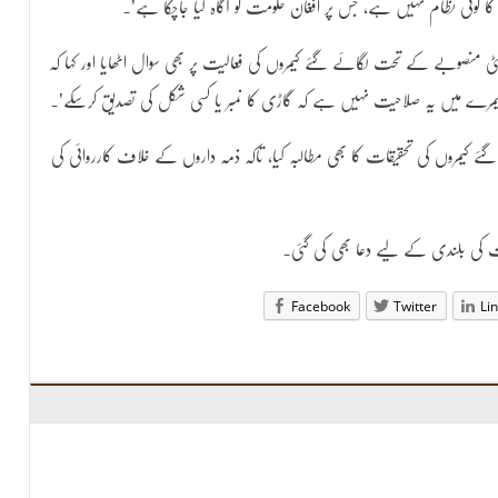
لنگ کا کوئی نظام نہیں ہے، جس پر افغان حکومت کو آگاہ کیا جاچکا ہے’۔
ی منصوبے کے تحت لگائے گئے کیمروں کی فعالیت پر بھی سوال اٹھایا اور کہا کہ
روں کی تحقیقات کا بھی مطالبہ کیا، تاکہ ذمہ داروں کے خلاف کارروائی کی
ت کی بلندی کے لیے دعا بھی کی گئی۔
Facebook
Twitter
Li