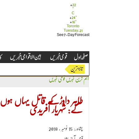
+
22
°
C
+
24°
+
16°
Toronto
Tuesday, 21
See 7-Day Forecast
اہم ترین خبریں
قومی خبریں
طاہر داوڑکے قاتل یہاں ہوں یا
گے: شہریار آفریدی
پشاور: 15 نومبر ، 2018