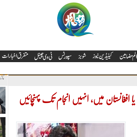
تاز
 افغانستان میں، انہیں انجام تک پہنچائیں