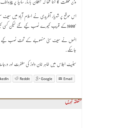
وزیر مملکت کا کہنا تھا کہ ‘افغان بارڈر سائیڈ پر پیٹرو
اس موقع پر شہریار آفریدی نے اسلام آباد میں سیف سٹ
‘1800کے قریب کیمرے نصب کیے گئے لیکن کسی کیمرے میں یہ صلاحیت نہیں ہے کہ گاڑی کا نمبر یا کسی شکل کی تصدیق کرسکے’۔
انہوں نے سیف سٹی منصوبے کے تحت نصب کیے گئے کیم
جاسکے۔
سینیٹ اجلاس میں طاہر خان داوڑ کی مغفرت اور درجا
nkedIn
Reddit
Google
Email
متعلقہ خبریں