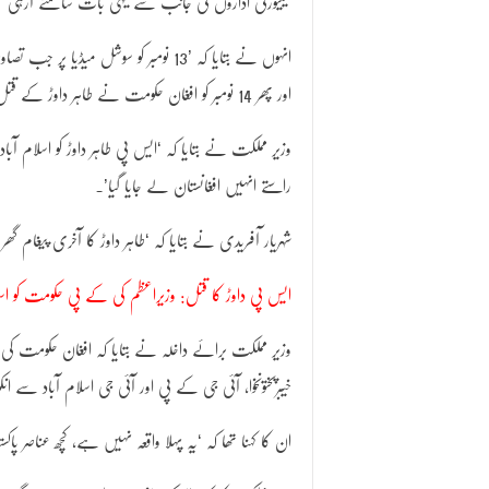
سیکیورٹی اداروں کی جانب سے یہی بات سامنے آرہی تھی 
انہوں نے بتایا کہ ’13 نومبر کو سوشل م
اور پھر 14 نومبر کو افغان حکومت نے طاہر داوڑ کے قتل کی تصدیق کی’۔
وزیر مملکت نے بتایا کہ ‘ایس پی طاہر داوڑ کو اسلام آ
راستے انہیں افغانستان لے جایا گیا’۔
شہریار آفریدی نے بتایا کہ ‘طاہر داوڑ کا آخری پیغام گ
ایس پی داوڑ کا قتل: وزیراعظم کی کے پی حکومت کو اس
وزیر مملکت برائے داخلہ نے بتایا کہ افغان حکومت کی
خیبرپختونخوا، آئی جی کے پی اور آئی جی اسلام آباد سے 
ان کا کہنا تھا کہ ‘یہ پہلا واقعہ نہیں ہے، کچھ عناصر پا