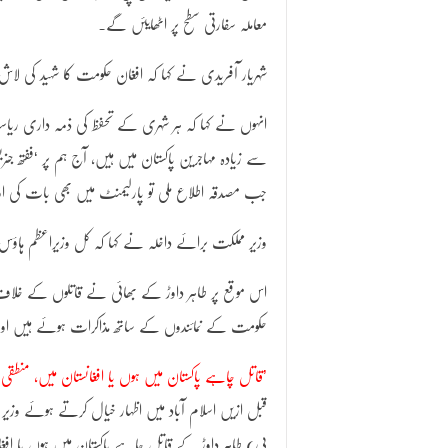
معاملہ سفارتی سطح پر اٹھایئں گے۔
شہریار آفریدی نے کہا کہ افغان حکومت کا شہید کی لاش 
انہوں نے کہا کہ ہر شہری کے تحفظ کی ذمہ داری ریاس
سے زیادہ مہاجرین پاکستان میں ہیں، آج ہم پر ‘ففتھ 
جب مصدقہ اطلاع ملی تو پارلیمنٹ میں بھی بات کی اور
وزیر مملکت برائے داخلہ نے کہا کہ کل وزیراعظم ہاؤس
اس موقع پر طاہر داوڑ کے بھائی نے قاتلوں کے خلاف س
حکومت کے نمائندوں کے ساتھ مذاکرات ہوئے ہیں اور
‘قاتل چاہے پاکستان میں ہوں یا افغانستان میں، منطقی انجام تک پہنچایا جائے گا’
قبل ازیں اسلام آباد میں اظہار خیال کرتے ہوئے وزیر م
پی) طاہر داوڑ کے قاتل چاہے پاکستان میں ہوں یا افغا