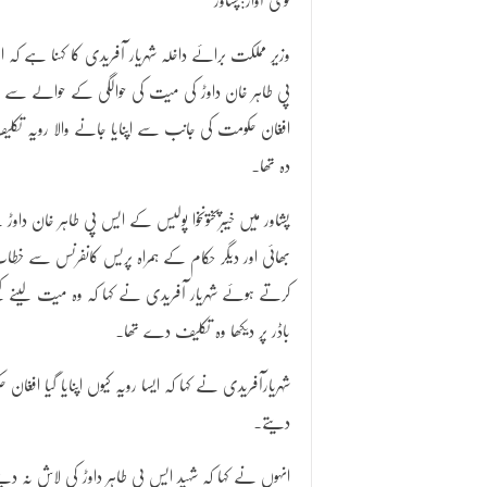
قومی آواز:پشاور
وزیر مملکت برائے داخلہ شہریار آفریدی کا کہنا ہے کہ 
پی طاہر خان داوڑ کی میت کی حوالگی کے حوالے سے
افغان حکومت کی جانب سے اپنایا جانے والا رویہ تکل
دہ تھا۔
پشاور میں خیبرپختونخوا پولیس کے ایس پی طاہر خان داوڑ
بھائی اور دیگر حکام کے ہمراہ پریس کانفرنس سے خطا
کرتے ہوئے شہریار آفریدی نے کہا کہ وہ میت لینے کیل
باڈر پر دیکھا وہ تکلیف دے تھا۔
شہریارآفریدی نے کہا کہ ایسا رویہ کیوں اپنایا گیا افغان حک
دیتے۔
انہوں نے کہا کہ شہید ایس پی طاہر داوڑ کی لاش نہ دین