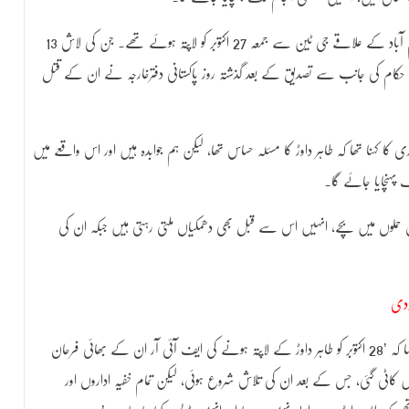
واضح رہے کہ پشاور رورل کے ایس پی طاہر داوڑ اسلام آباد کے علاقے جی ٹین سے جمعہ 27 اکتوبر کو لاپتہ ہوئے تھے۔ جن کی لاش 13
فغان حکام کی جانب سے تصدیق کے بعد گذشتہ روز پاکستانی دفترخارجہ نے ان کے قتل
ا کہنا تھا کہ طاہر داوڑ کا مسئلہ حساس تھا، لیکن ہم جوابدہ ہیں اور اس واقعے میں
 پہنچایا جائے گا۔
ت برائے داخلہ نے بتایا کہ طاہر داوڑ 2 خودکش حملوں میں بچے، انہیں اس سے قبل بھی دھمکیاں ملتی رہتی ہیں جبکہ ان کی
ردی
واقعے کی تفصیلات بتاتے ہوئے شہریار آفریدی نے کہا کہ ’28 اکتوبر کو طاہر داوڑ کے لاپتہ ہونے کی ایف آئی آر ان کے بھائی فرحان
یں کاٹی گئی، جس کے بعد ان کی تلاش شروع ہوئی، لیکن تمام خفیہ اداروں اور