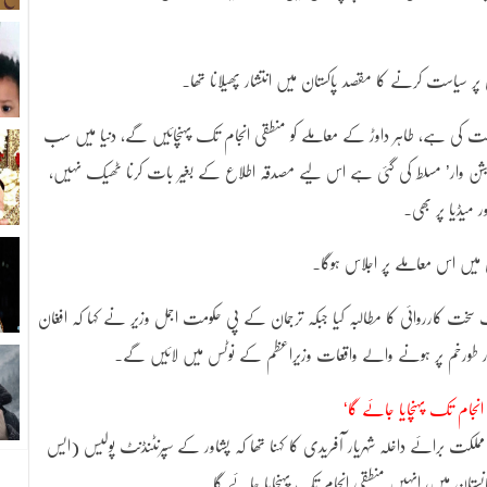
پر سیاست کرنے کا مقصد پاکستان میں انتشار پھیلانا تھا۔
ت کی ہے، طاہر داوڑ کے معاملے کو منطقی انجام تک پہنچائیں گے، دنیا میں سب
جنریشن وار’ مسلط کی گئی ہے اس لیے مصدقہ اطلاع کے بغیر بات کرنا ٹھیک نہیں،
 میڈیا پر بھی۔
 میں اس معاملے پر اجلاس ہوگا۔
خت کارروائی کا مطالبہ کیا جبکہ ترجمان کے پی حکومت اجمل وزیر نے کہا کہ افغان
 طورخم پر ہونے والے واقعات وزیراعظم کے نوٹس میں لائیں گے۔
ملکت برائے داخلہ شہریار آفریدی کا کہنا تھا کہ پشاور کے سپرنٹنڈنٹ پولیس (ایس
نستان میں، انہیں منطقی انجام تک پہنچایا جائے گا۔