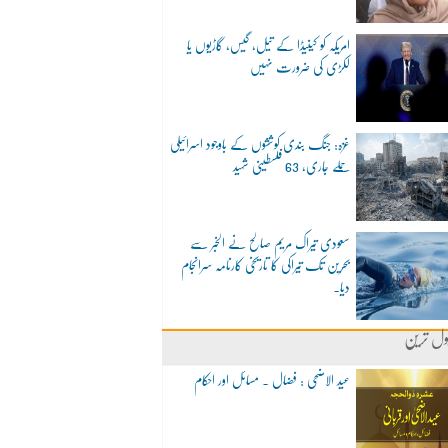
امریکہ کو کینیڈا کے تیل، گیس، گاڑیوں یا
لکڑی کی ضرورت نہیں
غزہ: جنگ بندی کوششوں کے باوجود اسرائیلی
حملے جاری، 63 فلسطینی شہید
سعودی تیراک مریم صالح نے الخبر سے
بحرین تک تیراکی کا تاریخی کارنامہ سرانجام
دیا۔
ول ترین
عید الاضحی : فضال ۔ مسائل اور احکام