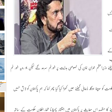
ایس
یف
 کے
ب
ئے وزیراعظم عمران خان کی خصوصی ہدایت پر طورخم سرحد گئے لیکن جو رویہ طور خم
مقب
ومت کو سوچنا ہوگا، ڈھائی گھنٹے ہمیں کھڑا کیا گیا پھر کہا کہ ہم پاکستان کو لاش نہیں
ے کا مقصد اس معاملے پر پاکستان میں انتشار پھیلانا تھا، افغان حکومت کے ساتھ