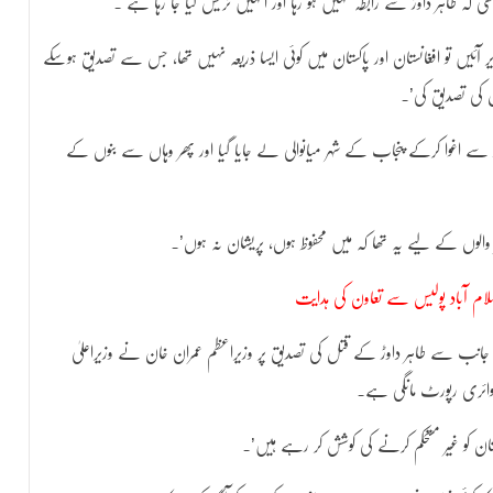
کہ طاہر داوڑ سے رابطہ نہیں ہو رہا اور انہیں ٹریس کیا جا رہا ہے’۔
یڈیا پر جب تصاویر آئیں تو افغانستان اور پاکستان میں کوئی ایسا ذریعہ نہیں تھا، جس سے تصدیق ہوسکے
باد سے اغوا کرکے پنجاب کے شہر میانوالی لے جایا گیا اور پھر وہاں سے بنوں کے
ھر والوں کے لیے یہ تھا کہ میں محفوظ ہوں، پریشان نہ ہوں’۔
لام آباد پولیس سے تعاون کی ہدایت
 جانب سے طاہر داوڑ کے قتل کی تصدیق پر وزیراعظم عمران خان نے وزیراعلیٰ
انکوائری رپورٹ مانگی ہے۔
کستان کو غیر مستحکم کرنے کی کوشش کر رہے ہیں’۔