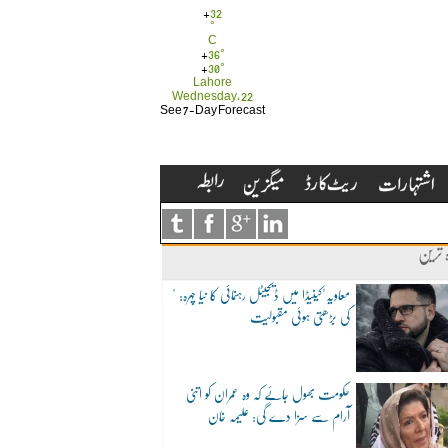
+
32
°
C
+
36°
+
30°
Lahore
Wednesday, 22
See 7-Day Forecast
ہ ترین
"معاویہ"کینیڈا میں ڈیجیٹل رہنمائی کا نیا چہرہ:
کی بڑھتی ہوئی مقبولیت
حکومت بھول جائے کہ وہ عمران کو اتنی
آرام سے سزا دے گی: علیمہ خان