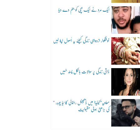
ایک مرد نے ایک بچی کو جنم دے دیا
خوشگوار ازدواجی زندگی کیلئے یہ اُصول اپنا لیں
ذاتی زندگی پر سوالات بالکل پسند نہیں
“معاویہ”کینیڈا میں ڈیجیٹل رہنمائی کا نیا چہرہ:
کی بڑھتی ہوئی مقبولیت