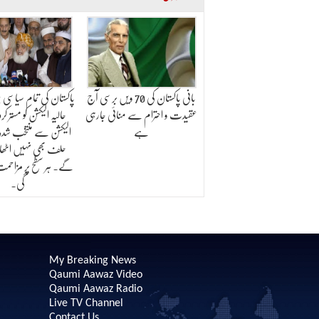
بانی پاکستان کی 70 ویں برسی آج
پاکستان کی تمام سیاسی
عقیدت و احترام سے منائی جارہی
حالیہ الیکشن کو مستر کرد
ہے
الیکشن سے منتخب شدہ ن
حلف بھی نہیں اٹھ
گے۔ ہر سطح پر مزاحم
گی۔
My Breaking News
Qaumi Aawaz Video
Qaumi Aawaz Radio
Live TV Channel
Contact Us