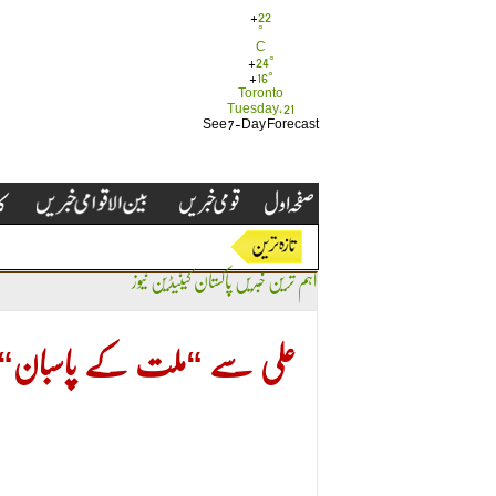
+
22
°
C
+
24°
+
16°
Toronto
Tuesday, 21
See 7-Day Forecast
اہم ترین خبریں
پاکستان
کینیڈین نیوز
علی سے “ملت کے پاسبان“ 