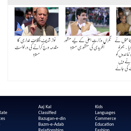
 جماعتوں نے
نگراں وزارت اعلیٰ کے لیے منظور
نواز شریف کیخلاف غداری کا
یا ۔ جھرلو
آفریدی کی منظوری مسترد
مقدمہ درج کرانے کی درخواست
مائندوں کو
مسترد
انے دیں
ت کی جائے
Aaj Kal
Kids
Rate
Classified
Languages
ces
Bazugan-e-din
Commerce
e
Bazm-e-Adab
Education
Relationships
Fashion