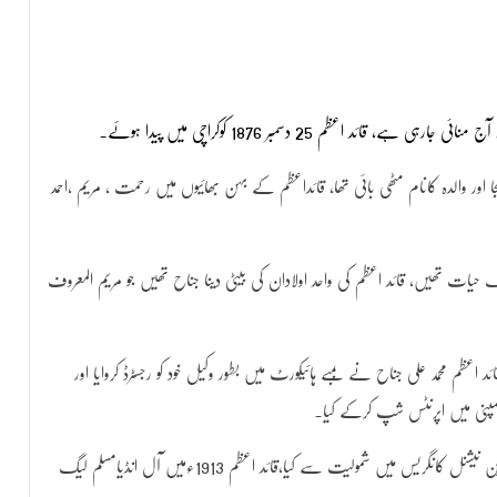
جا اور والدہ کانام مٹھی بائی تھا، قائداعظم کے بہن بھائیوں میں رحمت ، مریم ،احمد
ک حیات تھیں، قائد اعظم کی واحد اولادان کی بیٹی دینا جناح تھیں جو مریم المعروف
م محمد علی جناح نے بمبے ہائیکورٹ میں بطور وکیل خود کو رجسٹرڈ کروایا اور
قائداعظم نے اپنی سیاسی زندگی کا آغاز 1906ءمیں انڈین نیشنل کانگریس میں شمولیت سے کیا،قائد اعظم 1913ءمیں آل انڈیامسلم لیگ