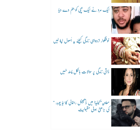
ایک مرد نے ایک بچی کو جنم دے دیا
خوشگوار ازدواجی زندگی کیلئے یہ اُصول اپنا لیں
ذاتی زندگی پر سوالات بالکل پسند نہیں
“معاویہ”کینیڈا میں ڈیجیٹل رہنمائی کا نیا چہرہ:
کی بڑھتی ہوئی مقبولیت