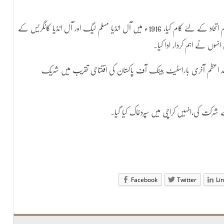
اپنی سیاست کے ابتدائی ادوار میں انہوں نے ہندو مسلم اتحاد کے لئے کام کیا، 1916ء میں آل انڈیا مسلم لیگ اور آل انڈیا کانگریس کے
نہوں نے اہم کردار ادا کیا۔
7اگست 1947کو کراچی پہنچے، قائد اعظم آخری باراسٹیٹ بینک آف پاکستان کی افتتاحی تقریب میں شریک
Facebook
Twitter
Li