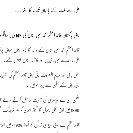
علی سے ملت کے پاسبان تک کا سفر ۔۔۔
بانی پاکستان قائد اعظم محمد علی جناح کی 145ویں سالگرہ آج منائی جارہی ہے، قائد اعظم 25 دسمبر 1876 کوکراچی میں پیدا ہوئے۔
قائد اعظم محمد علی جناح کے والد کا نام جناح بھائی پون
علی ، بندے علی ،شیریں اور فاطمہ جناح شامل تھے۔
ایمی بائی اور مریم المعروف رتی بائی قائد اعظم کی شری
رتی بائی کے بطن سے پیدا ہوئیں ۔
لنکن ان سے بیرسٹری کی تربیت حاصل کرنے والے قائد اعظ
1896میں اپنی عملی زندگی کا آغاز لندن گراہم ٹریڈنگ کمپنی میں اپرنٹس شپ کرکے کیا۔