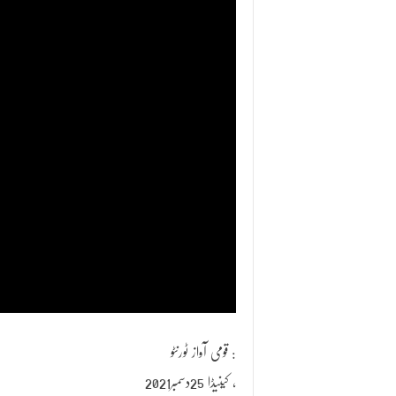
قومی آواز ٹورنٹو :
کینیڈا 25دسمبر2021 ،