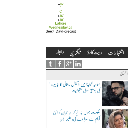
+
32
°
C
+
36°
+
30°
Lahore
Wednesday, 22
See 7-Day Forecast
ہ ترین
"معاویہ"کینیڈا میں ڈیجیٹل رہنمائی کا نیا چہرہ:
کی بڑھتی ہوئی مقبولیت
حکومت بھول جائے کہ وہ عمران کو اتنی
آرام سے سزا دے گی: علیمہ خان