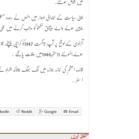
میں شامل ہوگئے۔
مابین ہونے والے میثاق لکھنؤ کو مرتب کرنے میں بھی ا
آزادی کےموقع پر آپ 
ہوئے،انہوںنے 11ستمبر1948میں وفات پاگئے ۔
قائدہ اعظم کی نمازہ جنازہ میں لگ بھگ 6لاکھ افراد نے شرکت کی،انہیں کراچی میں سپردخاک کیا گیا۔
ا سفر ۔
nkedIn
Reddit
Google
Email
متعلقہ خبریں