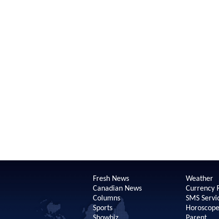
Fresh News
Weather
Canadian News
Currency 
Columns
SMS Servi
Sports
Horoscop
Showbiz
Parent