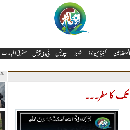
تاز
تک کا سفر۔۔۔