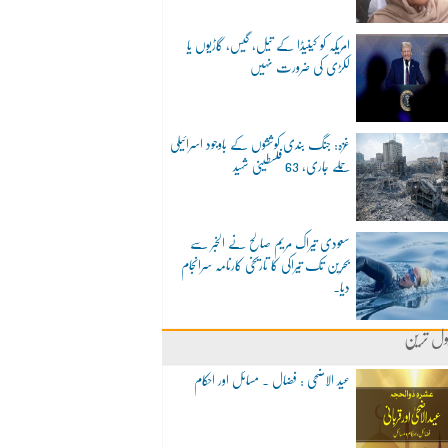
امریکہ کو کینیڈا کے تیل، گیس، گاڑیوں یا
لکڑی کی ضرورت نہیں
غزہ: جنگ بندی کوششوں کے باوجود اسرائیلی
حملے جاری، 63 فلسطینی شہید
سعودی تیراک مریم صالح نے الخبر سے
بحرین تک تیراکی کا تاریخی کارنامہ سرانجام
دیا۔
ول ترین
عید الاضحی : فضال ۔ مسائل اور احکام