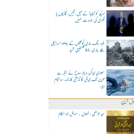
امریکہ کو کینیڈا کے تیل، گیس، گاڑیوں یا
لکڑی کی ضرورت نہیں
غزہ: جنگ بندی کوششوں کے باوجود اسرائیلی
حملے جاری، 63 فلسطینی شہید
سعودی تیراک مریم صالح نے الخبر سے
بحرین تک تیراکی کا تاریخی کارنامہ سرانجام
دیا۔
ول ترین
عید الاضحی : فضال ۔ مسائل اور احکام