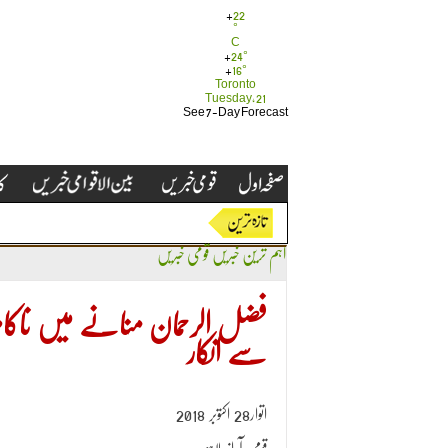
+
22
°
C
+
24°
+
16°
Toronto
Tuesday, 21
See 7-Day Forecast
اہم ترین خبریں
قومی خبریں
فضل الرحمان منانے میں ناک
سے انکار
اتوار28 اکتوبر 2018