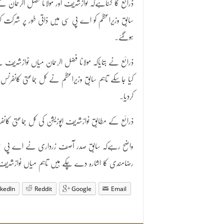
ذرائع کا کہناہےکہ نوازشریف اور مولانا فضل الرحمان کےد
سابق وزیراعظم کو اے پی سی میں ذاتی طور پر شرکت کرن
ہوگئے۔
ذرائع نے بتایاکہ مولانا فضل الرحمان میاں نوازشریف
کیا جاسکے تاہم سابق وزیراعظم نے کل جماعتی کانفرنس 
کردیا۔
ذرائع کے مطابق نوازشریف اپوزیشن کی کل جماعتی کان
واضح رہےکہ سابق صدر آصف زرداری نے اے پی سی م
رضامندی کا اشارہ دے چکے ہیں تاہم میاں نوازشریف
nkedIn
Reddit
Google
Email