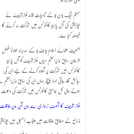
قومی آواز:لاہور
مسلم لیگ (ن) کے تاحیات قائد نوازشریف نے
اپوزیشن کی آل پارٹیز کانفرنس میں شرکت نہ کرنے کا
فیصلہ کیا ہے۔
جمعیت علمائے اسلام (ف) کے سربراہ مولانا فضل
الرحمان سابق وزیراعظم میاں نوازشریف کو آل پارٹیز
کانفرنس میں شرکت پر آمادہ کرنے کے لیے ان کی
ہونے والی کل جماعتی کانفرنس میں شرکت کی دعوت
نواز شریف کا آصف زرداری سے ون آن ون ملاقات پر
ذرائع کے مطابق ملاقات میں پنجاب اسمبلی میں اپوزیشن لیڈ