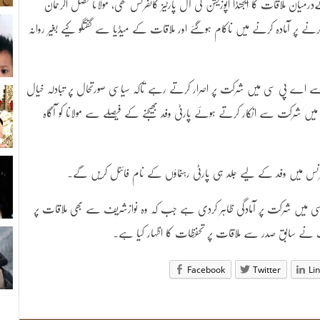
رمیان ملاقات کا ایجنڈا اپوزیشن کی آل پارٹیز کانفرنس تھی، مولانا فضل الرحمان
ے پر آمادہ کرنے میں ناکام ہوگئے اور ملاقات کے میڈیا سے گفتگو کیے بغیر روانہ
 سے اے پی سی میں شرکت پر اصرار کرتے رہے تاکہ سیاسی صورتحال پر تبادلہ خیال
میں شرکت سے انکار کرتے ہوئے پارٹی وفد بھیجنے کے فیصلے سے مولانا کو آگاہ
فرنس میں وفد کے لیے جلد ہی پارٹی رہنماؤں کے نام فائنل کریں گے۔
یں شرکت پر آمادگی ظاہر کردی ہے جب کہ وہ نوازشریف سے بھی ملاقات پر
 نے سابق صدر سے ملاقات پر تحفظات کا اظہار کیا ہے۔
Facebook
Twitter
Li