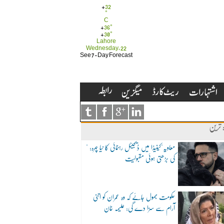
+
32
°
C
+
36°
+
30°
Lahore
Wednesday, 22
See 7-Day Forecast
ہ ترین
"معاویہ"کینیڈا میں ڈیجیٹل رہنمائی کا نیا چہرہ:
کی بڑھتی ہوئی مقبولیت
حکومت بھول جائے کہ وہ عمران کو اتنی
آرام سے سزا دے گی: علیمہ خان