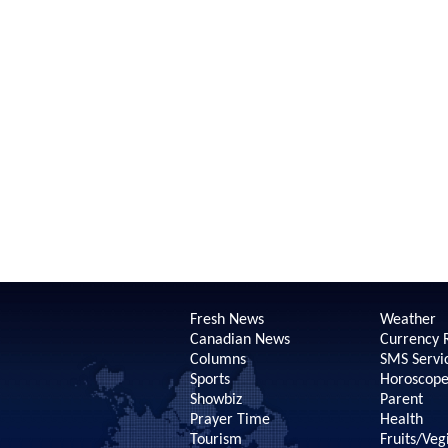
Fresh News
Weather
Canadian News
Currency 
Columns
SMS Servi
Sports
Horoscop
Showbiz
Parent
Prayer Time
Health
Tourism
Fruits/Veg