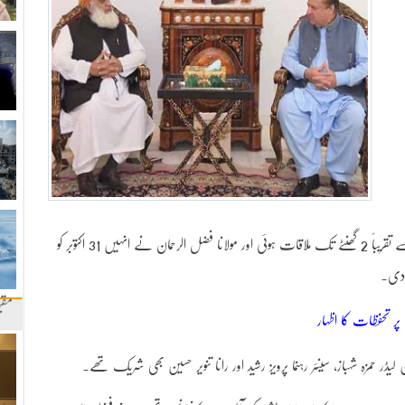
رہائش گاہ جاتی امرا پہنچے جہاں ان کی سابق وزیراعظم سے تقریباً 2 گھنٹے تک ملاقات ہوئی اور مولانا فضل الرحمان نے انہیں 31 اکتوبر کو
 دی۔
مقب
 تحفظات کا اظہار
ر حمزہ شہباز، سینئر رہنما پرویز رشید اور رانا تنویر حسین بھی شریک تھے۔