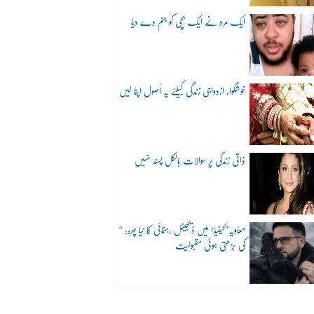
ایک مرد نے ایک بچی کو جنم دے دیا
خوشگوار ازدواجی زندگی کیلئے یہ اُصول اپنا لیں
ذاتی زندگی پر سوالات بالکل پسند نہیں
“معاویہ”کینیڈا میں ڈیجیٹل رہنمائی کا نیا چہرہ:
کی بڑھتی ہوئی مقبولیت