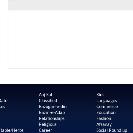
Aaj Kal
Kids
Rate
Classified
Languages
ces
Bazugan-e-din
Commerce
e
Bazm-e-Adab
Education
Relationships
Fashion
Religious
Afsanay
itable/Herbs
Career
Social Round up