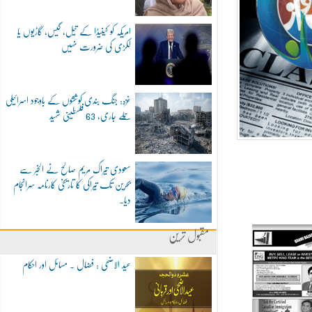
امریکہ کو کینیڈا کے تیل، گیس، گاڑیوں یا
لکڑی کی ضرورت نہیں
غزہ: جنگ بندی کوششوں کے باوجود اسرائیلی
حملے جاری، 63 فلسطینی شہید
سعودی تیراک مریم صالح نے الخبر سے
بحرین تک تیراکی کا تاریخی کارنامہ سرانجام
دیا۔
مقبول ترین
عید الاضحی : فضال ۔ مسائل اور احکام