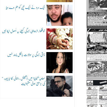
ایک مرد نے ایک بچی کو جنم دے دیا
خوشگوار ازدواجی زندگی کیلئے یہ اُصول اپنا لیں
ذاتی زندگی پر سوالات بالکل پسند نہیں
“معاویہ”کینیڈا میں ڈیجیٹل رہنمائی کا نیا چہرہ:
کی بڑھتی ہوئی مقبولیت