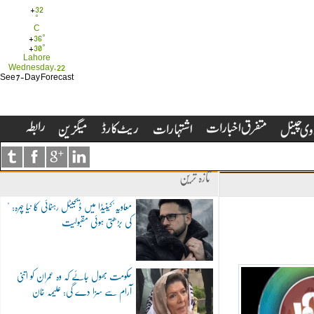
+
32
°
C
+
36°
+
30°
Lahore
Wednesday, 22
See 7-Day Forecast
تازہ ترین
"معاویہ"کینیڈا میں ڈیجیٹل رہنمائی کا نیا چہرہ:
کی بڑھتی ہوئی مقبولیت
حکومت بھول جائے کہ وہ عمران کو اتنی
آرام سے سزا دے گی: علیمہ خان