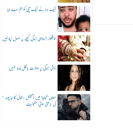
ایک مرد نے ایک بچی کو جنم دے دیا
خوشگوار ازدواجی زندگی کیلئے یہ اُصول اپنا لیں
ذاتی زندگی پر سوالات بالکل پسند نہیں
“معاویہ”کینیڈا میں ڈیجیٹل رہنمائی کا نیا چہرہ:
کی بڑھتی ہوئی مقبولیت