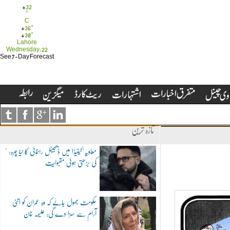
+
32
°
C
+
36°
+
30°
Lahore
Wednesday, 22
See 7-Day Forecast
تازہ ترین
"معاویہ"کینیڈا میں ڈیجیٹل رہنمائی کا نیا چہرہ:
کی بڑھتی ہوئی مقبولیت
حکومت بھول جائے کہ وہ عمران کو اتنی
آرام سے سزا دے گی: علیمہ خان