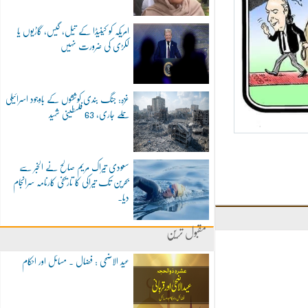
امریکہ کو کینیڈا کے تیل، گیس، گاڑیوں یا
لکڑی کی ضرورت نہیں
غزہ: جنگ بندی کوششوں کے باوجود اسرائیلی
حملے جاری، 63 فلسطینی شہید
سعودی تیراک مریم صالح نے الخبر سے
بحرین تک تیراکی کا تاریخی کارنامہ سرانجام
دیا۔
مقبول ترین
عید الاضحی : فضال ۔ مسائل اور احکام