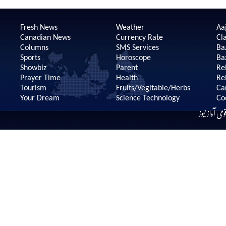
Fresh News
Weather
Aaj
Canadian News
Currency Rate
Cla
Columns
SMS Services
Ba
Sports
Horoscope
Ba
Showbiz
Parent
Re
Prayer Time
Health
Re
Tourism
Fruits/Vegitable/Herbs
Ca
Your Dream
Science Technology
Co