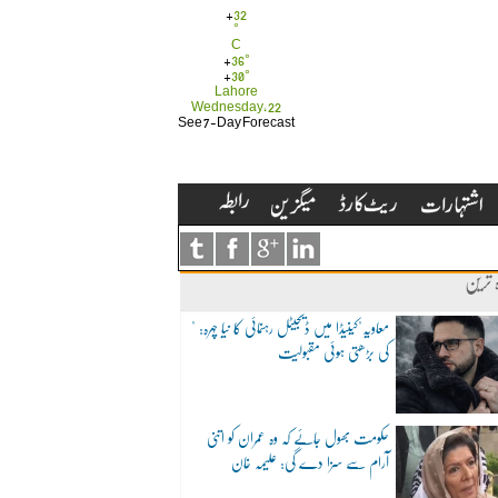
+
32
°
C
+
36°
+
30°
Lahore
Wednesday, 22
See 7-Day Forecast
ہ ترین
"معاویہ"کینیڈا میں ڈیجیٹل رہنمائی کا نیا چہرہ:
کی بڑھتی ہوئی مقبولیت
حکومت بھول جائے کہ وہ عمران کو اتنی
آرام سے سزا دے گی: علیمہ خان