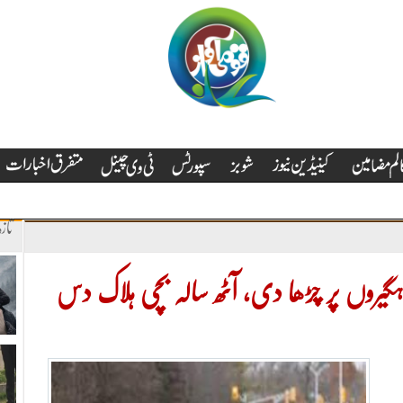
تاز
گیروں پر چڑھا دی، آٹھ سالہ بچی ہلاک دس