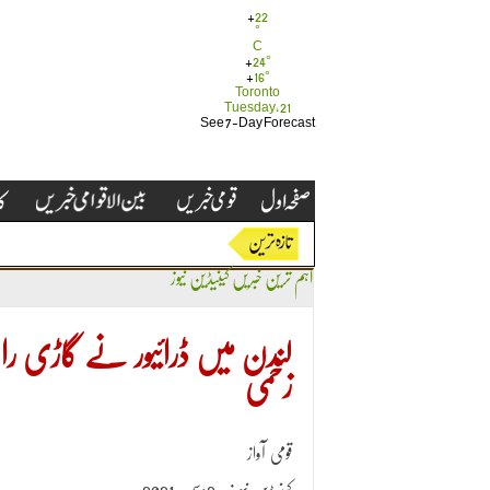
+
22
°
C
+
24°
+
16°
Toronto
Tuesday, 21
See 7-Day Forecast
اہم ترین خبریں
کینیڈین نیوز
لندن میں ڈرائیور نے گاڑی راہ
زخمی
قومی آواز