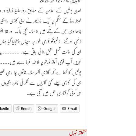
کینیڈین نیو ز ، 2دسمبر ،2021
لندن پولیس کے اعلامیہ کے مطابق ریورسائیڈ ڈرائیواور ون
لینڈ روڈ کے سنگم پر ایک ڈرائیور نے اپنی گاڑی راہگیروں
چڑھا دی جس کے نتیجے میں 8 سالہ
زخمی ہوگئے۔ زخمیوںکو فوری طور پر اسپتال پہنچایا گیا جہاں
ان کی حالت تسلی بخش بتائی جاتی ہے۔ ۔۔۔۔۔۔۔یہ
خبریں آپ قومی آواز ٹورنٹو پر ملاحظہ فرما رہے ہیں۔۔۔
پولیس کا کہنا ہے کہ گاڑی اکہتر سالہ خاتون چلا رہی تھی
جن کی گاڑی پہلے کئی گاڑیوں سے ٹکرائی پھرراہگیروں
ہی کوئی گرفتاری عمل میں آئی ہے۔
nkedIn
Reddit
Google
Email
متعلقہ خبریں