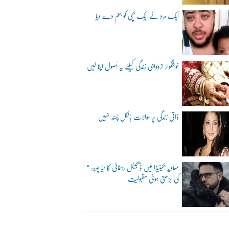
ایک مرد نے ایک بچی کو جنم دے دیا
خوشگوار ازدواجی زندگی کیلئے یہ اُصول اپنا لیں
ذاتی زندگی پر سوالات بالکل پسند نہیں
“معاویہ”کینیڈا میں ڈیجیٹل رہنمائی کا نیا چہرہ:
کی بڑھتی ہوئی مقبولیت