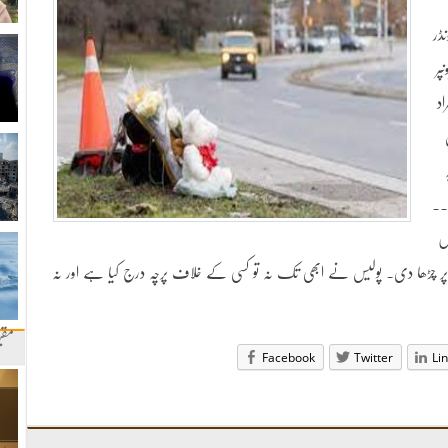
ڈر
پر
 بچی ہلاک اور 10 افراد
۔۔۔
ں
 پر چڑھا دی۔ پولیس نے ابھی تک نہ تو کسی کے خلاف پرچہ درج کیا ہے اور نہ
مقب
Facebook
Twitter
Li