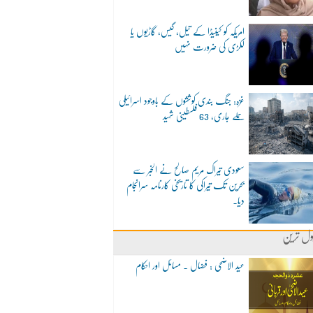
امریکہ کو کینیڈا کے تیل، گیس، گاڑیوں یا
لکڑی کی ضرورت نہیں
غزہ: جنگ بندی کوششوں کے باوجود اسرائیلی
حملے جاری، 63 فلسطینی شہید
سعودی تیراک مریم صالح نے الخبر سے
بحرین تک تیراکی کا تاریخی کارنامہ سرانجام
دیا۔
ول ترین
عید الاضحی : فضال ۔ مسائل اور احکام