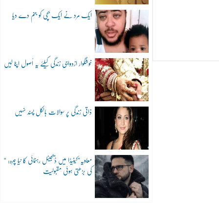
ایک مرد نے ایک بچی کو جنم دے دیا
خوشگوار ازدواجی زندگی کیلئے یہ اُصول اپنا لیں
ذاتی زندگی پر سوالات بالکل پسند نہیں
“معاویہ”کینیڈا میں ڈیجیٹل رہنمائی کا نیا چہرہ:
کی بڑھتی ہوئی مقبولیت