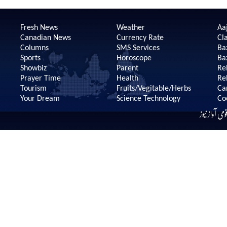
Fresh News
Weather
Aaj
Canadian News
Currency Rate
Cla
Columns
SMS Services
Ba
Sports
Horoscope
Ba
Showbiz
Parent
Re
Prayer Time
Health
Re
Tourism
Fruits/Vegitable/Herbs
Ca
Your Dream
Science Technology
Co