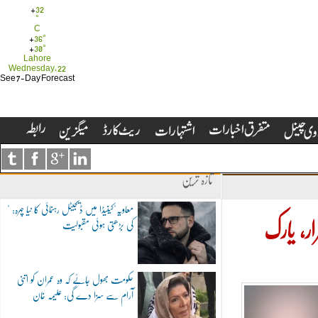
+
32
°
C
+
36°
+
30°
Lahore
Wednesday, 22
See 7-Day Forecast
تازہ ترین
"معاویہ"کینیڈا میں ڈیجیٹل رہنمائی کا نیا چہرہ:
کی بڑھتی ہوئی مقبولیت
ار، یارک
حکومت بھول جائے کہ وہ عمران کو اتنی
آرام سے سزا دے گی: علیمہ خان