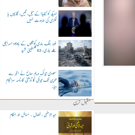
امریکہ کو کینیڈا کے تیل، گیس، گاڑیوں یا
لکڑی کی ضرورت نہیں
غزہ: جنگ بندی کوششوں کے باوجود اسرائیلی
حملے جاری، 63 فلسطینی شہید
سعودی تیراک مریم صالح نے الخبر سے
بحرین تک تیراکی کا تاریخی کارنامہ سرانجام
دیا۔
مقبول ترین
عید الاضحی : فضال ۔ مسائل اور احکام