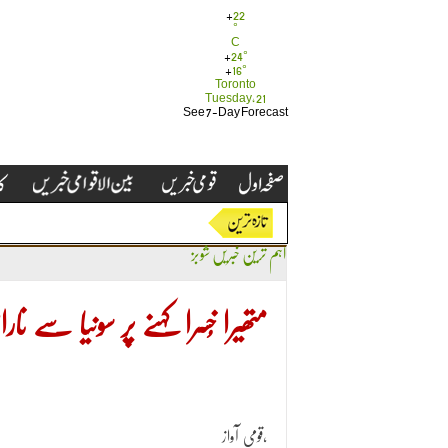
+
22
°
C
+
24°
+
16°
Toronto
Tuesday, 21
See 7-Day Forecast
اہم ترین خبریں
شوبز
متھیرا خُسرا کہنے پر سونیا سے
قومی آواز،