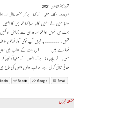
شوبز نیوز24جون،2021
معروف اداکارہ متھیرا نے کہا ہے کہ مشہور ماڈل اور اداک
سونیا حسین نے انہیں خواجہ سرا کہا تھا جس کا انہیں
بہت ہی افسوس ہوا تھا اور وہ ان سے ناراض ہو گئیں
تھیں۔ ۔۔۔۔۔۔۔یہ خبریں آپ قومی آواز ٹورنٹو پر ملاحظہ
فرما رہے ہیں۔۔۔۔۔۔اس بات کے جواب میں سونیا
حسین نے بیان دیا ہے کہ انہوں نے متھیرا کو فون کر
معافی تلافی کر لی ہے اور اب دونوں بہنوں کی طرح ہ
nkedIn
Reddit
Google
Email
متعلقہ خبریں