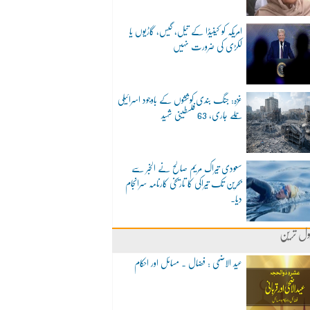
امریکہ کو کینیڈا کے تیل، گیس، گاڑیوں یا
لکڑی کی ضرورت نہیں
غزہ: جنگ بندی کوششوں کے باوجود اسرائیلی
حملے جاری، 63 فلسطینی شہید
سعودی تیراک مریم صالح نے الخبر سے
بحرین تک تیراکی کا تاریخی کارنامہ سرانجام
دیا۔
ول ترین
عید الاضحی : فضال ۔ مسائل اور احکام