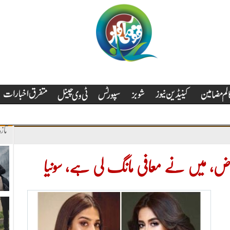
تاز
 ناراض، میں نے معافی مانگ لی ہے، سونیا