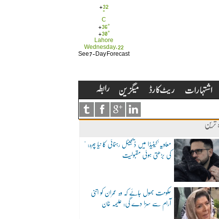
+
32
°
C
+
36°
+
30°
Lahore
Wednesday, 22
See 7-Day Forecast
ہ ترین
"معاویہ"کینیڈا میں ڈیجیٹل رہنمائی کا نیا چہرہ:
کی بڑھتی ہوئی مقبولیت
حکومت بھول جائے کہ وہ عمران کو اتنی
آرام سے سزا دے گی: علیمہ خان