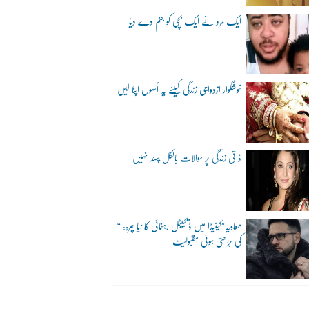
ایک مرد نے ایک بچی کو جنم دے دیا
خوشگوار ازدواجی زندگی کیلئے یہ اُصول اپنا لیں
ذاتی زندگی پر سوالات بالکل پسند نہیں
“معاویہ”کینیڈا میں ڈیجیٹل رہنمائی کا نیا چہرہ:
کی بڑھتی ہوئی مقبولیت