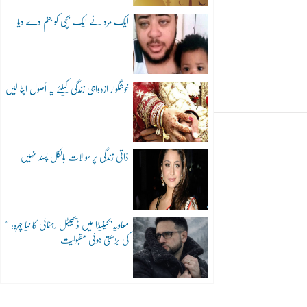
ایک مرد نے ایک بچی کو جنم دے دیا
خوشگوار ازدواجی زندگی کیلئے یہ اُصول اپنا لیں
ذاتی زندگی پر سوالات بالکل پسند نہیں
“معاویہ”کینیڈا میں ڈیجیٹل رہنمائی کا نیا چہرہ:
کی بڑھتی ہوئی مقبولیت