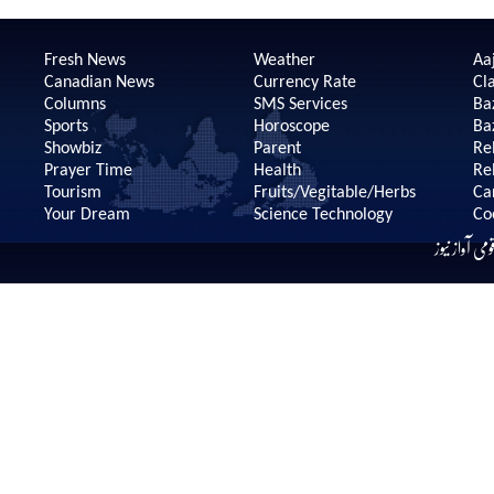
Fresh News
Weather
Aaj
Canadian News
Currency Rate
Cla
Columns
SMS Services
Ba
Sports
Horoscope
Ba
Showbiz
Parent
Re
Prayer Time
Health
Re
Tourism
Fruits/Vegitable/Herbs
Ca
Your Dream
Science Technology
Co