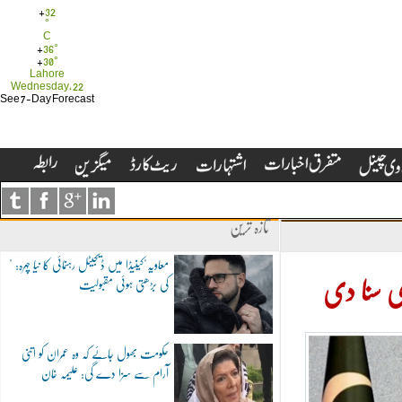
+
32
°
C
+
36°
+
30°
Lahore
Wednesday, 22
See 7-Day Forecast
تازہ ترین
"معاویہ"کینیڈا میں ڈیجیٹل رہنمائی کا نیا چہرہ:
کی بڑھتی ہوئی مقبولیت
ی سنا دی
حکومت بھول جائے کہ وہ عمران کو اتنی
آرام سے سزا دے گی: علیمہ خان