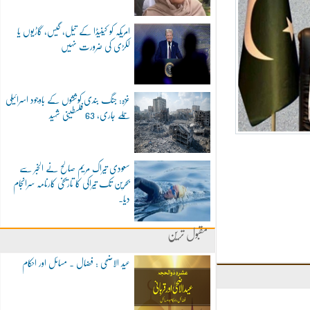
امریکہ کو کینیڈا کے تیل، گیس، گاڑیوں یا
لکڑی کی ضرورت نہیں
غزہ: جنگ بندی کوششوں کے باوجود اسرائیلی
حملے جاری، 63 فلسطینی شہید
سعودی تیراک مریم صالح نے الخبر سے
بحرین تک تیراکی کا تاریخی کارنامہ سرانجام
دیا۔
مقبول ترین
عید الاضحی : فضال ۔ مسائل اور احکام