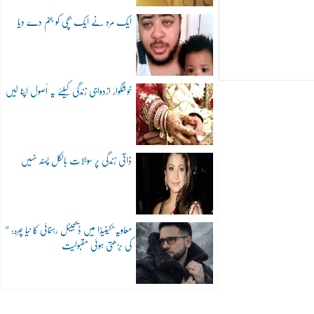
ایک مرد نے ایک بچی کو جنم دے دیا
خوشگوار ازدواجی زندگی کیلئے یہ اُصول اپنا لیں
ذاتی زندگی پر سوالات بالکل پسند نہیں
“معاویہ”کینیڈا میں ڈیجیٹل رہنمائی کا نیا چہرہ:
کی بڑھتی ہوئی مقبولیت