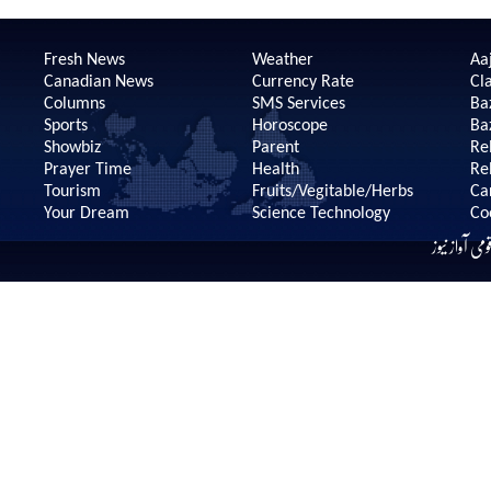
Fresh News
Weather
Aaj
Canadian News
Currency Rate
Cla
Columns
SMS Services
Ba
Sports
Horoscope
Ba
Showbiz
Parent
Re
Prayer Time
Health
Re
Tourism
Fruits/Vegitable/Herbs
Ca
Your Dream
Science Technology
Co