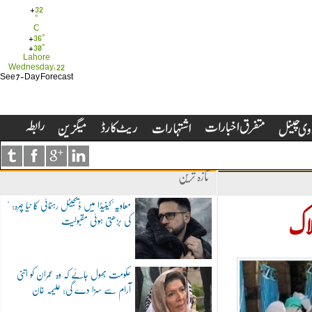
+
32
°
C
+
36°
+
30°
Lahore
Wednesday, 22
See 7-Day Forecast
تازہ ترین
"معاویہ"کینیڈا میں ڈیجیٹل رہنمائی کا نیا چہرہ:
کی بڑھتی ہوئی مقبولیت
لاک
حکومت بھول جائے کہ وہ عمران کو اتنی
آرام سے سزا دے گی: علیمہ خان