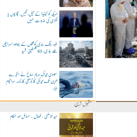
امریکہ کو کینیڈا کے تیل، گیس، گاڑیوں یا
لکڑی کی ضرورت نہیں
غزہ: جنگ بندی کوششوں کے باوجود اسرائیلی
حملے جاری، 63 فلسطینی شہید
سعودی تیراک مریم صالح نے الخبر سے
بحرین تک تیراکی کا تاریخی کارنامہ سرانجام
دیا۔
مقبول ترین
عید الاضحی : فضال ۔ مسائل اور احکام