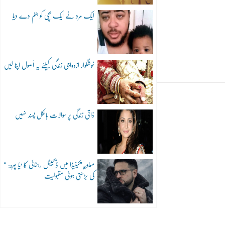
ایک مرد نے ایک بچی کو جنم دے دیا
خوشگوار ازدواجی زندگی کیلئے یہ اُصول اپنا لیں
ذاتی زندگی پر سوالات بالکل پسند نہیں
“معاویہ”کینیڈا میں ڈیجیٹل رہنمائی کا نیا چہرہ:
کی بڑھتی ہوئی مقبولیت