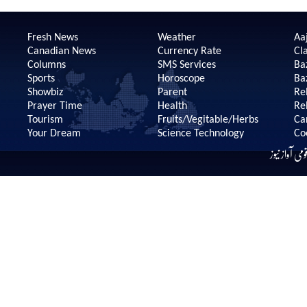
Fresh News
Weather
Aaj
Canadian News
Currency Rate
Cla
Columns
SMS Services
Ba
Sports
Horoscope
Ba
Showbiz
Parent
Re
Prayer Time
Health
Re
Tourism
Fruits/Vegitable/Herbs
Ca
Your Dream
Science Technology
Co