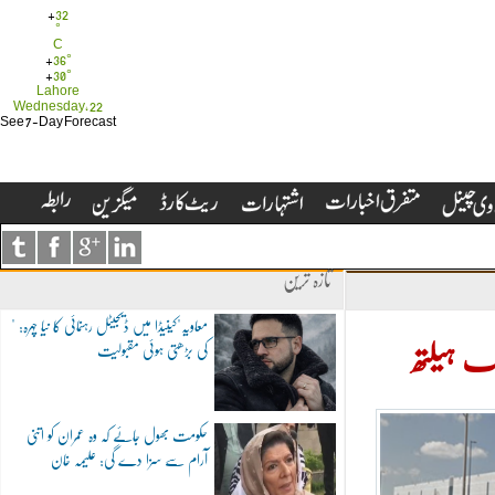
+
32
°
C
+
36°
+
30°
Lahore
Wednesday, 22
See 7-Day Forecast
تازہ ترین
"معاویہ"کینیڈا میں ڈیجیٹل رہنمائی کا نیا چہرہ:
کی بڑھتی ہوئی مقبولیت
ک ہیلتھ
حکومت بھول جائے کہ وہ عمران کو اتنی
آرام سے سزا دے گی: علیمہ خان