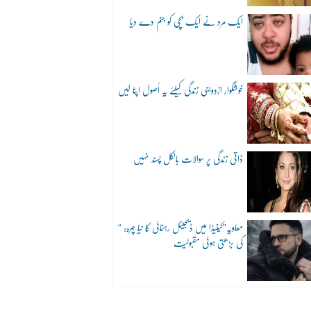
ایک مرد نے ایک بچی کو جنم دے دیا
خوشگوار ازدواجی زندگی کیلئے یہ اُصول اپنا لیں
ذاتی زندگی پر سوالات بالکل پسند نہیں
“معاویہ”کینیڈا میں ڈیجیٹل رہنمائی کا نیا چہرہ:
کی بڑھتی ہوئی مقبولیت