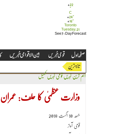
+
22
°
C
+
24°
+
16°
Toronto
Tuesday, 21
See 7-Day Forecast
اہم ترین خبریں
قومی خبریں
کھیل
وزارت عظمیٰ کا حلف: عمران خان کی 3 سابق بھارتی ک
جمعہ 10 اگست 2018
قومی آواز