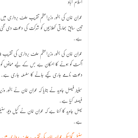
اسلام آباد
عمران خان کی بطور وزیراعظم تقریب حلف برداری میں
تین سابق بھارتی کھلاڑیوں کو شرکت کی دعوت دی گئی
ہے۔
عمران خان کی بطو
اگست کو ہونے کا امکان ہے جس کے لیے مہمانوں کو
دعوت نامے جاری کیے جانے کا سلسلہ جاری ہے۔
سینیٹر فیصل جاوید نے بتایا کہ عمران خان نے بطور وزی
فیصلہ کیا ہے۔
یصل جاوید کا کہنا ہے کہ عمران خان نے کپل دیو، سن
ہے۔
سنیل گواسکر، عمران خان کی تقریب حلف برداری میں 