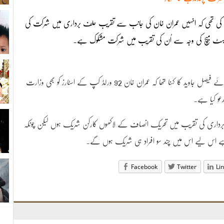
ق کی تھی کہ انہیں عمران خان کی جانب سے تقریب حلف برداری میں شرکت کی
ٹیسٹ میچ کی وجہ سے اُن کی تقریب میں شرکت مشکوک ہے۔
تے ہوئے فیصل جاوید کا کہنا تھا کہ عمران خان 92 ورلڈ کپ کے اسٹارز کو بھی وزارت
عو کیا ہے۔
حلف برداری کی تقریب میں تحریک انصاف کے لاکھوں کارکن شریک ہوں لیکن چونکہ
 ہے اس لیے اس میں چند سو افراد ہی شریک ہوں گے۔
Facebook
Twitter
Li