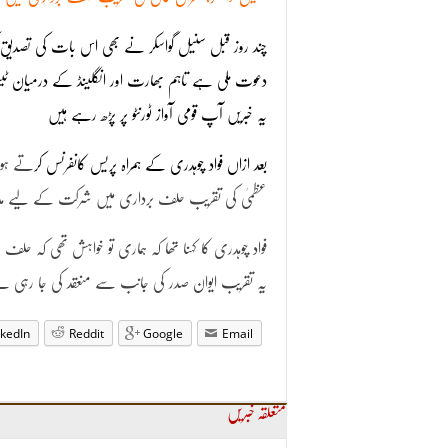
چند روز قبل سنیل گواسکر نے بھی اس بات کی تصدی
دعوت ملی ہے تاہم بھارت اور انگلینڈ کے درمیان 
یہ خبریں آپ قومی آواز ٹورنٹو پر پڑھ رہے ہیں
بعد ازاں فواد چوہدری کے ہمراہ پریس کانفرنس کر
عظمیٰ کی تقریب حلف برداری میں شرکت کے لیے مد
فواد چوہدری کا کہنا تھا کہ ہماری تو خواہش تھی کہ 
یہ تقریب ایوان صدر کی جانب سے منعقد کی جا رہی
nkedIn
Reddit
Google
Email
متعلقہ خبریں