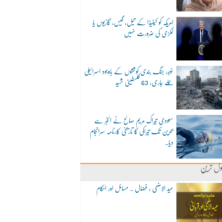
امریکہ کو کینیڈا کے تیل، گیس، گاڑیوں یا
لکڑی کی ضرورت نہیں
غزہ: جنگ بندی کوششوں کے باوجود اسرائیلی
حملے جاری، 63 فلسطینی شہید
سعودی تیراک مریم صالح نے الخبر سے
بحرین تک تیراکی کا تاریخی کارنامہ سرانجام
دیا۔
ول ترین
عید الاضحی : فضال ۔ مسائل اور احکام