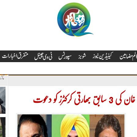
تاز
رکٹرز کو دعوت