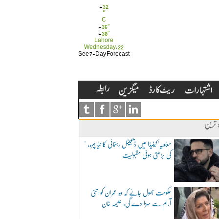
+
32
°
C
+
36°
+
30°
Lahore
Wednesday, 22
See 7-Day Forecast
ہ ترین
"معاویہ"کینیڈا میں ڈیجیٹل رہنمائی کا نیا چہرہ:
کی بڑھتی ہوئی مقبولیت
حکومت بھول جائے کہ وہ عمران کو اتنی
آرام سے سزا دے گی: علیمہ خان