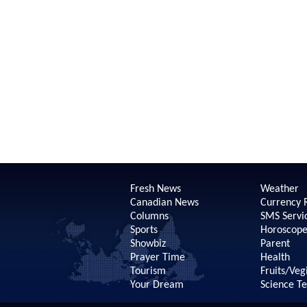
Fresh News
Weather
Canadian News
Currency 
Columns
SMS Servi
Sports
Horoscop
Showbiz
Parent
Prayer Time
Health
Tourism
Fruits/Veg
Your Dream
Science T