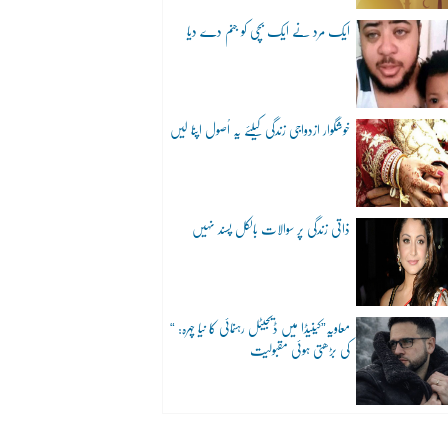
ایک مرد نے ایک بچی کو جنم دے دیا
خوشگوار ازدواجی زندگی کیلئے یہ اُصول اپنا لیں
ذاتی زندگی پر سوالات بالکل پسند نہیں
“معاویہ”کینیڈا میں ڈیجیٹل رہنمائی کا نیا چہرہ:
کی بڑھتی ہوئی مقبولیت