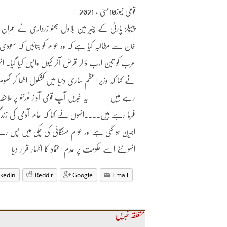
قومی نیوز10مئی ، 2021
پیپلز پارٹی کے چئیر مین بلاول بھٹو زرداری نے عمران
خان سے مطالبہ کیا ہے کہ وہ عوام کو بتائیں کہ سعودی
عرب کو تین ارب ڈالر قرض آخر کیوں واپس کیا گیا۔ ان
نے کہا کہ وزیر اعظم ساری دنیا میں کشکول اٹھا کر گھوم
رہے ہیں۔ ۔۔۔۔یہ خبریں آپ قومی آواز ٹورنٹو پر ملاحظہ
فرما رہے ہیں۔۔۔۔انہوں نے کہا کہ عام آدمی کی زندگ
اجیرن ہو گئی ہے اور عوام مہنگائی کی چکی میں پس ر
انہوںنے اسے حکومت پر عدم اعتماد کا اظہار قرار دیا۔
nkedIn
Reddit
Google
Email
متعلقہ خبریں