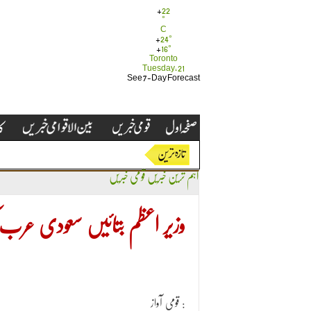
+
22
°
C
+
24°
+
16°
Toronto
Tuesday, 21
See 7-Day Forecast
اہم ترین خبریں
قومی خبریں
وزیر اعظم بتائیں سعودی عرب 
قومی آواز :