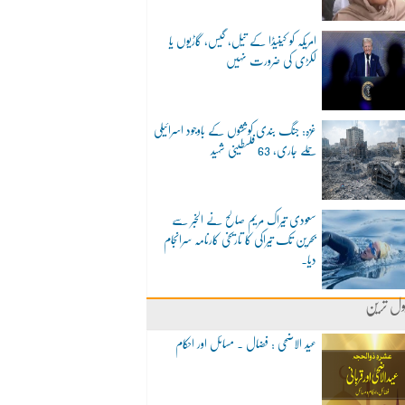
امریکہ کو کینیڈا کے تیل، گیس، گاڑیوں یا
لکڑی کی ضرورت نہیں
غزہ: جنگ بندی کوششوں کے باوجود اسرائیلی
حملے جاری، 63 فلسطینی شہید
سعودی تیراک مریم صالح نے الخبر سے
بحرین تک تیراکی کا تاریخی کارنامہ سرانجام
دیا۔
ول ترین
عید الاضحی : فضال ۔ مسائل اور احکام