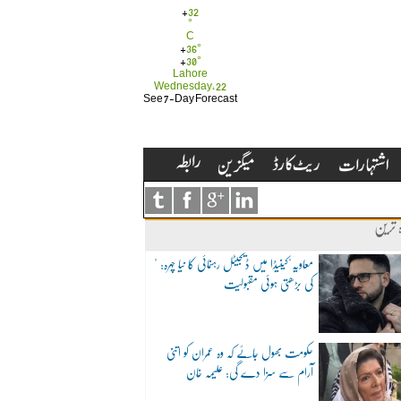
+
32
°
C
+
36°
+
30°
Lahore
Wednesday, 22
See 7-Day Forecast
ہ ترین
"معاویہ"کینیڈا میں ڈیجیٹل رہنمائی کا نیا چہرہ:
کی بڑھتی ہوئی مقبولیت
حکومت بھول جائے کہ وہ عمران کو اتنی
آرام سے سزا دے گی: علیمہ خان