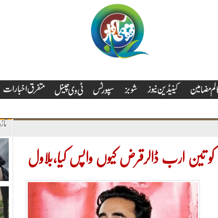
تاز
کو تین ارب ڈالرقرض کیوں واپس کیا،بلاول