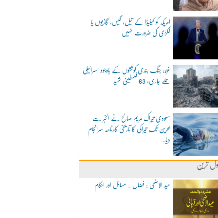
امریکہ کو کینیڈا کے تیل، گیس، گاڑیوں یا
لکڑی کی ضرورت نہیں
غزہ: جنگ بندی کوششوں کے باوجود اسرائیلی
حملے جاری، 63 فلسطینی شہید
سعودی تیراک مریم صالح نے الخبر سے
بحرین تک تیراکی کا تاریخی کارنامہ سرانجام
دیا۔
ول ترین
عید الاضحی : فضال ۔ مسائل اور احکام