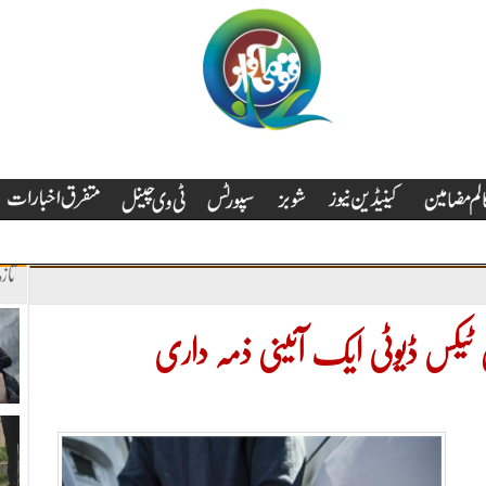
تاز
ٹیکس ڈیوٹی ایک آئینی ذمہ داری