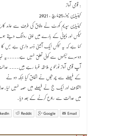
قومی آواز :
کینیڈین نیوز،25مارچ ، 2021
کینیڈین سپریم کورٹ نے وفاق کی طرف سے عائد کار
ٹیکس اور ڈیوٹی کے بارے میں اپنی رولنگ دیتے ہو
کہا ہے کہ یہ ٹیکس ایک آئینی ذمہ داری ہے جس کا
دوسرے ٹیکسوں سے کوئی تعلق نہیں ہے۔۔۔۔۔یہ خبر
آپ قومی آواز ٹورنٹو پر ملاحظہ فرما رہے ہیں۔۔۔۔ عدال
کے فیصلے سے چھ ججوں نے اتفاق کیا جبکہ دو نے
اختلاف اور ایک جج نے فیصلے میں حصہ نہیں لیا۔عدال
میں عدالت سے رجوع کرنے کے بعد دیا۔
nkedIn
Reddit
Google
Email