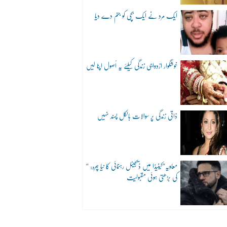
ایک مرد نے ایک بچی کو جنم دے دیا
خوشگوار ازدواجی زندگی کیلئے یہ اُصول اپنا لیں
ذاتی زندگی پر سوالات بالکل پسند نہیں
“معاویہ”کینیڈا میں ڈیجیٹل رہنمائی کا نیا چہرہ:
کی بڑھتی ہوئی مقبولیت