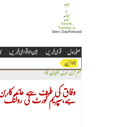
+
22
°
C
+
24°
+
16°
Toronto
Tuesday, 21
See 7-Day Forecast
اہم ترین خبریں
کینیڈین نیوز
وفاق کی طرف سے عائد کاربن 
ہے،سپریم کورٹ کی رولنگ