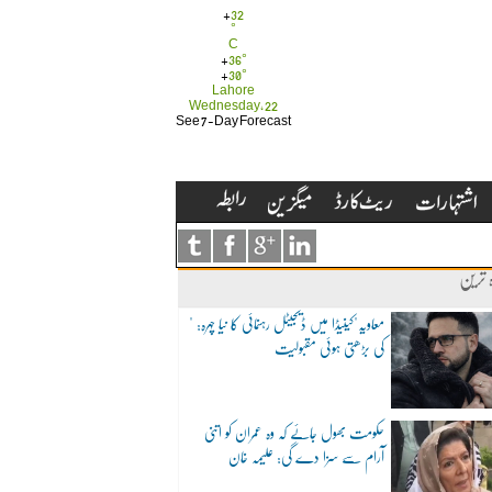
+
32
°
C
+
36°
+
30°
Lahore
Wednesday, 22
See 7-Day Forecast
ہ ترین
"معاویہ"کینیڈا میں ڈیجیٹل رہنمائی کا نیا چہرہ:
کی بڑھتی ہوئی مقبولیت
حکومت بھول جائے کہ وہ عمران کو اتنی
آرام سے سزا دے گی: علیمہ خان