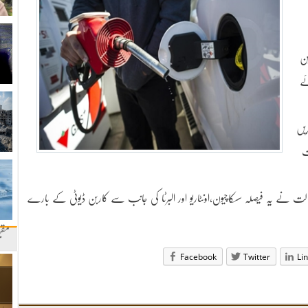
بن
ئے
یں
ت
ت نے یہ فیصلہ سسکاچیون،اونٹاریو اور البرٹا کی جانب سے کاربن ڈیوٹی کے بارے
مقب
Facebook
Twitter
Li