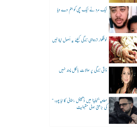
ایک مرد نے ایک بچی کو جنم دے دیا
خوشگوار ازدواجی زندگی کیلئے یہ اُصول اپنا لیں
ذاتی زندگی پر سوالات بالکل پسند نہیں
“معاویہ”کینیڈا میں ڈیجیٹل رہنمائی کا نیا چہرہ:
کی بڑھتی ہوئی مقبولیت