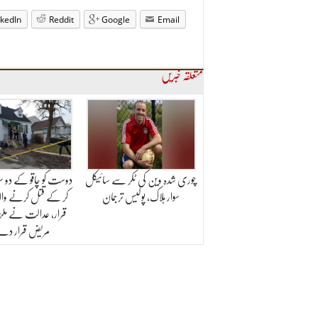
nkedIn
Reddit
Google
Email
متعلقہ خبریں
چوری شدہ وین کی ٹکر سے سائیکل
دوست کو چاقو کے دو سو 
سوار ہلاک، پولیس ترجمان
کر کے قتل کرنے والا
قرار، عدالت نے ملزم
مریض قرار دے 