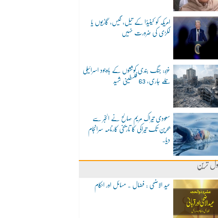
امریکہ کو کینیڈا کے تیل، گیس، گاڑیوں یا
لکڑی کی ضرورت نہیں
غزہ: جنگ بندی کوششوں کے باوجود اسرائیلی
حملے جاری، 63 فلسطینی شہید
سعودی تیراک مریم صالح نے الخبر سے
بحرین تک تیراکی کا تاریخی کارنامہ سرانجام
دیا۔
ول ترین
عید الاضحی : فضال ۔ مسائل اور احکام