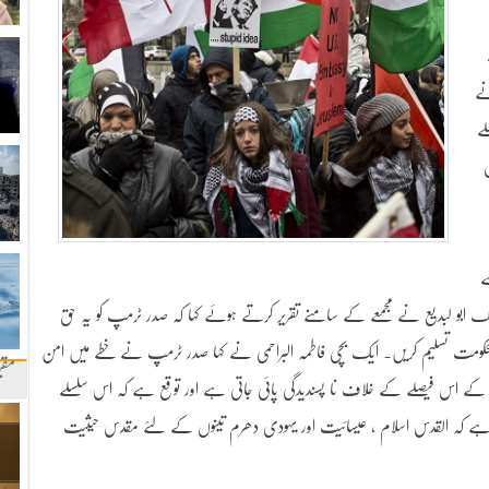
نے
ے
ے
 ابو لبدیع نے مجمعے کے سامنے تقریر کرتے ہوئے کہا کہ صدر ٹرمپ کو یہ حق
لحکومت تسلیم کریں۔ ایک بچی فاطمہ البراحمی نے کہا صدر ٹرمپ نے خطے میں امن
مقب
ر کے اس فیصلے کے خلاف نا پسندیدگی پائی جاتی ہے اور توقع ہے کہ اس سلسلے
ا ہے کہ القدس اسلام ، عیسائیت اور یہودی دھرم تینوں کے لئے مقدس حیثیت