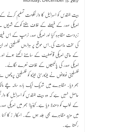
Monday, December 11, 2017
بیت المقدس کو اسرائیل کا دارلحکومت تسلیم کرنے کے
امریکی صدر کے فیصلے کے خلاف ہفتے کوکے شہریوں 
زبردست مظاہرہ کیا اور امریکی صدر ٹرمپ کے اس فیصل
کی سخت مذمت کی۔اس موقع پر ہزاروں فلسطینی اور ان
کے حامی امریکی قونصلیٹ کے سامنے اکھٹے ہوئے اور
امریکی صدر کی پالیسیوں کے خلاف نعرے لگائے۔
فلسطینی نوجوانوں نے یونیورسٹی ایونیو کو فلسطینی پرچموں س
بھر دیا۔ مظاہرے میں شریک ایک بارہ سالہ بچے مالک
حاصل نہیں ہے کہ وہ بیت المقدس کو اسرائیل کا دار
کے خواب کو دھندلا دیا ہے۔کینیڈا بھر میں امریکی صد
میں مزید مظاہرے بھی جلد ہوں گے۔ اسکالر ز کا کہن
رکھتا ہے۔