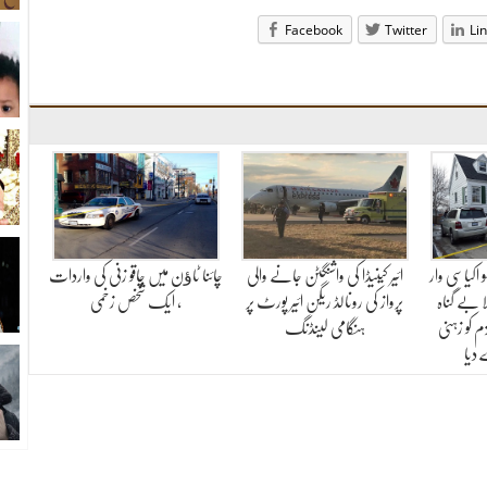
Facebook
Twitter
Li
اکیاسی وار
ائیر کینیڈا کی واشنگٹن جانے والی
چائنا ٹاﺅن میں چاقو زنی کی واردات
 بے گناہ
پرواز کی رونالڈ ریگن ائیر پورٹ پر
، ایک شخص زخمی
 کو زہنی
ہنگامی لینڈنگ
دیا