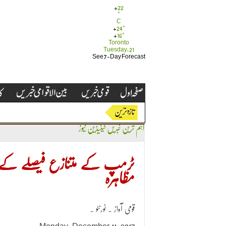
+
22
°
C
+
24°
+
16°
Toronto
Tuesday, 21
See 7-Day Forecast
اہم ترین خبریں
کینیڈین نیوز
ٹرمپ کے متنازع فیصلے کے خل
مظاہرہ
قومی آواز ۔ ٹورنٹو ۔