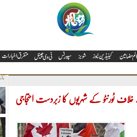
تاز
اف ٹورنٹو کے شہریوں کا زبردست احتجاجی