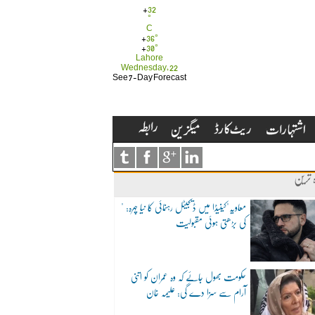
+
32
°
C
+
36°
+
30°
Lahore
Wednesday, 22
See 7-Day Forecast
ہ ترین
"معاویہ"کینیڈا میں ڈیجیٹل رہنمائی کا نیا چہرہ:
کی بڑھتی ہوئی مقبولیت
حکومت بھول جائے کہ وہ عمران کو اتنی
آرام سے سزا دے گی: علیمہ خان