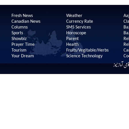
Fresh News
Weather
Aaj
Canadian News
Currency Rate
Cla
Columns
SMS Services
Ba
Sports
Horoscope
Ba
Showbiz
Parent
Re
Prayer Time
Health
Re
Tourism
Fruits/Vegitable/Herbs
Ca
Your Dream
Science Technology
Co