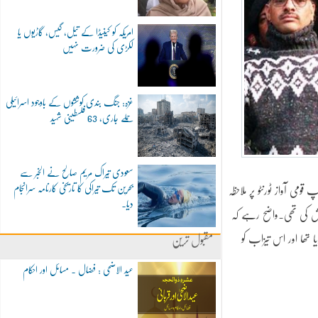
امریکہ کو کینیڈا کے تیل، گیس، گاڑیوں یا
لکڑی کی ضرورت نہیں
غزہ: جنگ بندی کوششوں کے باوجود اسرائیلی
حملے جاری، 63 فلسطینی شہید
سعودی تیراک مریم صالح نے الخبر سے
بحرین تک تیراکی کا تاریخی کارنامہ سرانجام
 آواز ٹورنٹو پر ملاحظہ
دیا۔
یش کی تھی۔واضح رہے کہ
 تھا اور اس تیزاب کو
مقبول ترین
عید الاضحی : فضال ۔ مسائل اور احکام