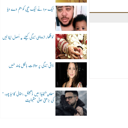
ایک مرد نے ایک بچی کو جنم دے دیا
خوشگوار ازدواجی زندگی کیلئے یہ اُصول اپنا لیں
ذاتی زندگی پر سوالات بالکل پسند نہیں
“معاویہ”کینیڈا میں ڈیجیٹل رہنمائی کا نیا چہرہ:
کی بڑھتی ہوئی مقبولیت