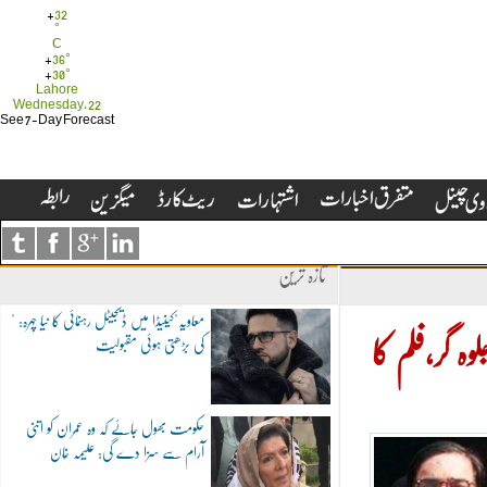
+
32
°
C
+
36°
+
30°
Lahore
Wednesday, 22
See 7-Day Forecast
تازہ ترین
"معاویہ"کینیڈا میں ڈیجیٹل رہنمائی کا نیا چہرہ:
کی بڑھتی ہوئی مقبولیت
پاکستانی اداکار یاسر حسین سیریل کلر جاوید اقبال کے رول میں جلوہ گر،فلم کا
حکومت بھول جائے کہ وہ عمران کو اتنی
آرام سے سزا دے گی: علیمہ خان