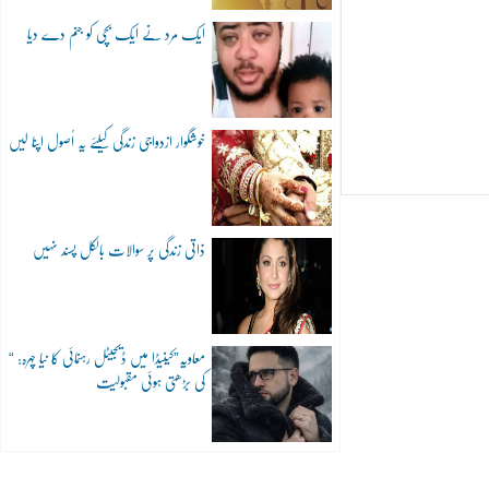
ایک مرد نے ایک بچی کو جنم دے دیا
خوشگوار ازدواجی زندگی کیلئے یہ اُصول اپنا لیں
ذاتی زندگی پر سوالات بالکل پسند نہیں
“معاویہ”کینیڈا میں ڈیجیٹل رہنمائی کا نیا چہرہ:
کی بڑھتی ہوئی مقبولیت