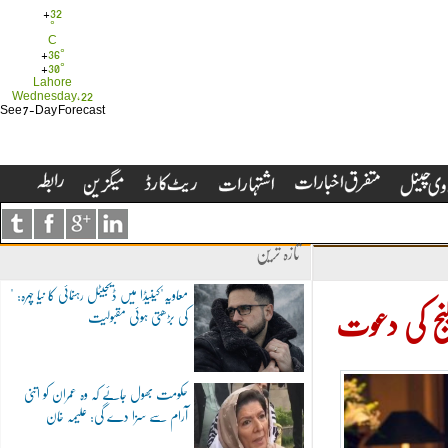
+
32
°
C
+
36°
+
30°
Lahore
Wednesday, 22
See 7-Day Forecast
تازہ ترین
"معاویہ"کینیڈا میں ڈیجیٹل رہنمائی کا نیا چہرہ:
کی بڑھتی ہوئی مقبولیت
لنج کی دعوت
حکومت بھول جائے کہ وہ عمران کو اتنی
آرام سے سزا دے گی: علیمہ خان