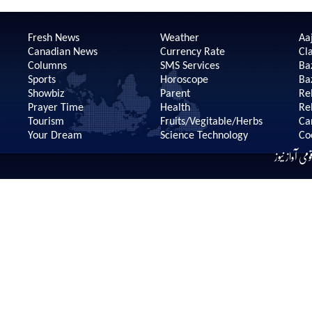
Fresh News
Weather
Aaj
Canadian News
Currency Rate
Cla
Columns
SMS Services
Ba
Sports
Horoscope
Ba
Showbiz
Parent
Re
Prayer Time
Health
Re
Tourism
Fruits/Vegitable/Herbs
Ca
Your Dream
Science Technology
Co