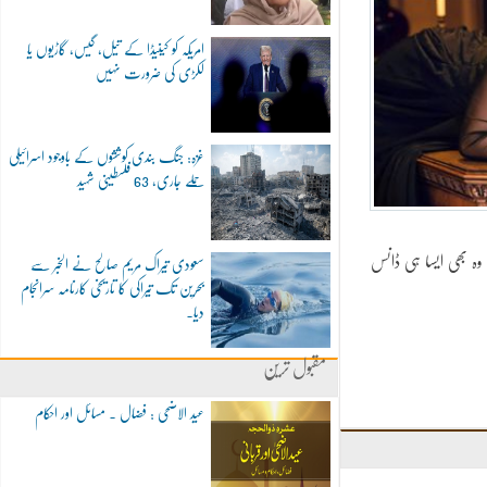
امریکہ کو کینیڈا کے تیل، گیس، گاڑیوں یا
لکڑی کی ضرورت نہیں
غزہ: جنگ بندی کوششوں کے باوجود اسرائیلی
حملے جاری، 63 فلسطینی شہید
وہ بھی ایسا ہی ڈانس
سعودی تیراک مریم صالح نے الخبر سے
بحرین تک تیراکی کا تاریخی کارنامہ سرانجام
دیا۔
مقبول ترین
عید الاضحی : فضال ۔ مسائل اور احکام