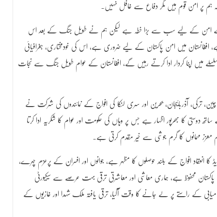
ے کہ ہم پر امن قوم ہیں مگر دفاع سے غافل نہیں۔
ا کے امن کے لیے سب سے بڑا خطہ ہے لیکن ہم نے طویل جنگ کے بعد اس
، افغانستان میں امن پاکستان کے لیے ضروری ہے، اس کی خودمختاری، جغرافیائی
سلسلے میں اپنا کردار ادا کرتے رہیں گے، افغانستان کے عوام طویل جنگ سے نجات
چین، ترکی، آذربائیجان، بحرین اور سری لنکا کی افواج کے نمائندوں کی شرکت نے
ساتھ دوستی کا بھرپور اظہار ہے جس پر وہاں کی حکومت اور عوام کا شکریہ ادا کرتا
قوم معزز مہمانوں کا گرم جوشی سے خیر مقدم کرتی ہے۔
ریڈ کا انعقاد افواج کے بلند حوصلوں کا مظہر ہے، جوانوں اور افسران کے پرعزم چہرے،
 پاکستان محفوظ ہے، ہماری معاشی اور معاشرتی ترقی بہت عرصے سے سیکیورٹی
میابی کے راستے پر لے جانے کا وقت آگیا، ترقی یافتہ ملک شہدا اور غازیوں کے