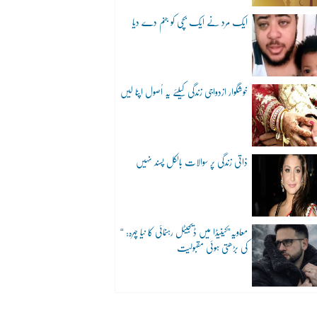
ایک مرد نے ایک بچی کو جنم دے دیا
خوشگوار ازدواجی زندگی کیلئے یہ اُصول اپنا لیں
ذاتی زندگی پر سوالات بالکل پسند نہیں
“معاویہ”کینیڈا میں ڈیجیٹل رہنمائی کا نیا چہرہ:
کی بڑھتی ہوئی مقبولیت