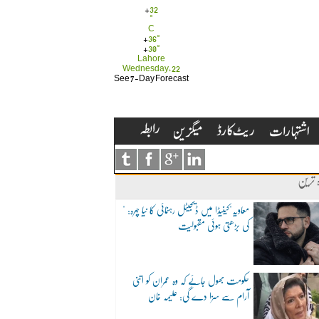
+
32
°
C
+
36°
+
30°
Lahore
Wednesday, 22
See 7-Day Forecast
ہ ترین
"معاویہ"کینیڈا میں ڈیجیٹل رہنمائی کا نیا چہرہ:
کی بڑھتی ہوئی مقبولیت
حکومت بھول جائے کہ وہ عمران کو اتنی
آرام سے سزا دے گی: علیمہ خان