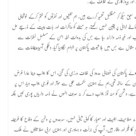
ت اور بیروزگاری کے خلاف ہے۔
 سیکھ کر مستقبل تعمیر کررہے ہیں، ہم تلخیوں اور نفرتوں کو ختم کرکے خوشحالی
ے لڑائی پر یقین نہیں رکھتے، ہر مسئلے کو مذاکرات اور بات چیت کے ذریعے حل
سب اور غیر ذمہ دارانہ رہا ہے جس کی بدولت خطہ امن کے مسلسل خطرات سے
ثال ہے جس میں بلا ثبوت پاکستان پر الزام لگادیا گیا، دھمکی آمیز پیغامات سے
تے ہوئے پاکستان کی فضائی حدود کی خلاف ورزی کی گئی، اس کا جواب دینا ہمارا فرض
ت ان کے ساتھ تھی،ہم نے بہترین حکمت عملی سے مؤثر اور فوری جواب دیا، اس پر
ی ہے، دشمن کو منہ توڑ جواب دے کر نہ صرف انہوں نے ذمہ داریاں پوری کیں بلکہ
انہ صلاحیت، اہلیت اور معیار کا کوئی ثانی نہیں، سرحدوں پر وطن کے دفاع کا فریضہ
وم کا فخر اور وقار ہیں، آپ کی جرأت و بہادری اور بہترین حربی صلاحیتوں نے ملک