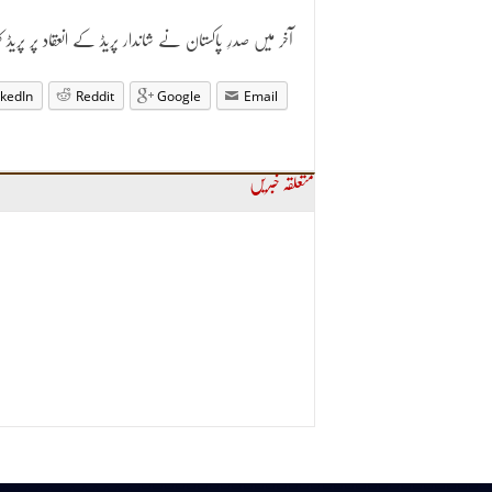
آخر میں صدرِ پاکستان نے شاندار پریڈ کے انعقاد پر پریڈ کم
nkedIn
Reddit
Google
Email
متعلقہ خبریں