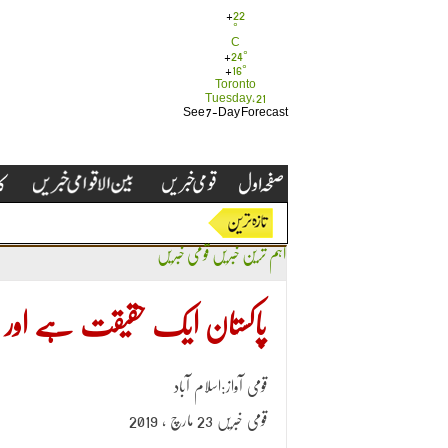
+
22
°
C
+
24°
+
16°
Toronto
Tuesday, 21
See 7-Day Forecast
اہم ترین خبریں
قومی خبریں
پاکستان ایک حقیقت ہے اور بھ
قومی آواز:اسلام آباد
قومی خبریں 23 مارچ ، 2019