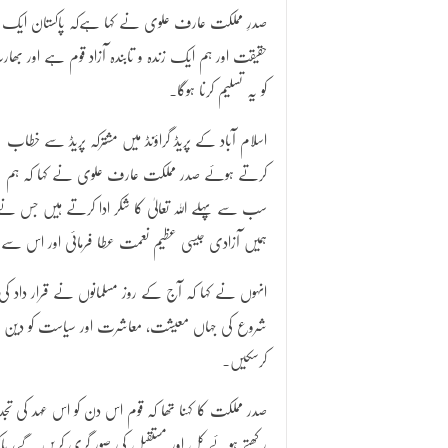
صدرِ مملکت عارف علوی نے کہا ہےکہ پاکستان ایک
حقیقت اور ہم ایک زندہ و تابندہ آزاد قوم ہے اور بھا
کو یہ تسلیم کرنا ہوگا۔
اسلام آباد کے پریڈ گراؤنڈ میں مشترکہ پریڈ سے خطاب
کرتے ہوئے صدر مملکت عارف علوی نے کہا کہ ہم
سب سے پہلے اللہ تعالیٰ کا شکر ادا کرتے ہیں جس نے
ہمیں آزادی جیسی عظیم نعمت عطا فرمائی اور اس سے
انہوں نے کہا کہ آج کے روز مسلمانوں نے قرار داد کی
شروع کی جہاں معیشت، معاشرت اور سیاست کو دین اسلا
کرسکیں۔
صدر مملکت کا کہنا تھا کہ قوم اس دن کو اس عہد کی تجدید
رکھتے ہوئے کل اور مستقبل کی صور گری کریں گے، پاکستا