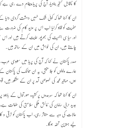
کا ناقابلِ تسخیر بنادیا، آج کی پریڈ پیغام دے رہی ہ
ان کا کہنا تھا کہ کوئی شک نہیں دہشت گردی دنی
عفریت کو قابو کرلیا اب اس پر مزید کام کی ضرورت ہے
اور سیاسی اہمیت کی بھرپور حمایت کرتے ہیں اور اس 
چاہتے ہیں، ان کی خوہش میں ان کے ساتھ ہیں۔
صدرِ پاکستان نے کہا کہ آج کی پریڈ میں سعودی عرب، 
ہمارے ولولوں کو جلا بخشی، یہ ان ممالک کی پاکستان کے 
ہوں، مہاتیر محمد کی خصوصی آمد پر ان کے مشکور ہیں، 
ان کا کہنا تھا کہ سرحدوں پر کشیدہ صورتحال کے باجود پ
جدید حربی سامان کی نمائش ملکی سلامتی کی ضمانت ہے،
حالات کی وجہ سے متاثر رہی، اب پاکستان کو ترقی و کا
لیے بہترین تحفہ ہوگا۔