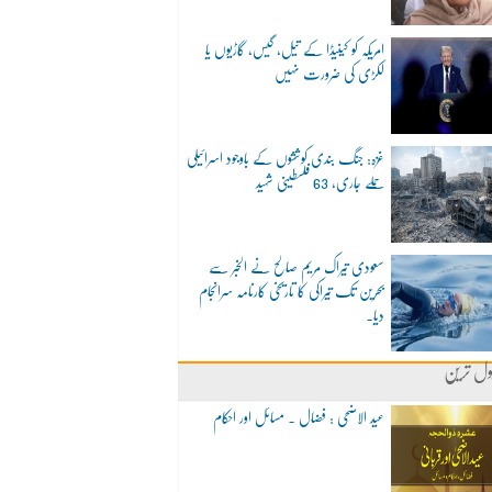
امریکہ کو کینیڈا کے تیل، گیس، گاڑیوں یا
لکڑی کی ضرورت نہیں
غزہ: جنگ بندی کوششوں کے باوجود اسرائیلی
حملے جاری، 63 فلسطینی شہید
سعودی تیراک مریم صالح نے الخبر سے
بحرین تک تیراکی کا تاریخی کارنامہ سرانجام
دیا۔
ول ترین
عید الاضحی : فضال ۔ مسائل اور احکام