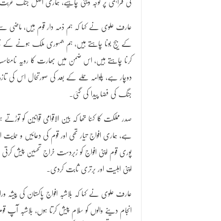
کی فراہمی پر توجہ دینی چاہیے، ہماری اصل جنگ غرب
عارف علوی نے کہا کہ ہم ذمہ دار قوم ہیں، ماضی سے سبق
کے بیج بونا چاہتے ہیں، ہم جمہوری ملک ہونے کے ناط
کرنا چاہتے ہیں، اس ضمن میں بھارت کا رویہ نامنا
دوچار ہے، پلوامہ حملے کے بعد کی صورتحال اس کی تازہ م
جنگ کی فضا پیدا کی گئی۔
صدر مملکت کا کہنا تھا کہ بین الاقوامی قوانین کو توڑ
ہے، ہماری افواج تیار تھی اور قوم کی دعائیں و حمای
پوری قوم اپنی افواج کو زبردست خراج تحسین پیش کرت
اپنی اہلیت اور برتری ثابت کردی۔
عارف علوی نے کہا کہ بلاشبہ افواج پاکستان کی پیشہ ور
انجام دینے والوں کو سلام پیش کرتا ہوں، بلاشبہ آپ ق