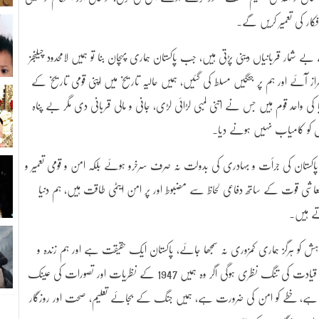
کار کی تعمیر کریں گے۔
 شمار قربانیاں دینی پڑتی ہیں، جب پاکستان ہماری پہچان بنا تو ہمیں لامحدود چیلنجز
 آئے اور ہم پر جنگیں مسلط کی گئیں، ہمیں حالیہ تاریخ میں اپنی قومی تاریخ کے
کی واحد قوم ہیں جس نے اتنی لمبی لڑائی لڑی، جانی و مالی قربانی دی مگر بے پناہ
 کو کامیاب نہیں ہونے دیا۔
پاکستان کی جرأت و بہادری کی بدولت نہ صرف سرخرو ہوئے بلکہ امن و قومی تعمیر و
عاشی قوت کے ساتھ دفاعی لحاظ سے مضبوط اور پر امن ایٹمی طاقت ہیں، ہم دنیا
تے ہیں۔
واہش کو ہرگز ہماری کمزوری نہ سمجھا جائے، پاکستان ایک حقیقت ہے اور ہم زندہ و
تابندہ آزاد قوم ہیں، بھارت کو یہ تسلیم کرنا ہوگا، ان کی قیادت کی تنگ نظری ہوگی اگر وہ ہمیں 1947 کے نظریات اور تصورات کی عینک
، خطے کو امن کی ضرورت ہے، ہمیں جنگ کے بجائے تعلیم، صحت اور روزگار