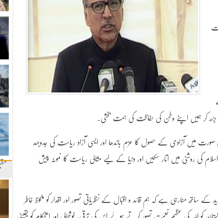
رت
 بڑھ کر ہمیں اپنے وطن کی حفاظت کی ہمت بخشی۔
 صورت میں آزادی کے حصول کا عزم باندھا اور ایسی آزاد ریاست کی جدوجہد
م کی روشنی میں اتار سکیں اور دنیا کے لیے مثالی ریاست کا نمونہ پیش
مقب
 کے ساتھ منارہی ہے کہ ہم قائد و اقبال کے نظریاتی تصور اور اقدار کو ملحوظ خاطر
ن کو اللہ کی عظیم نعمت تصور کرتے ہوئے اس کی ترقی، خوشحالی اور استحکام کو یقینی