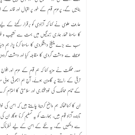
بنائیں گے، پرعزم قوم کے طور پر اقبال اور قائد کے اف
عارف علوی نے کہا کہ آزادی کو برقرار رکھنے کے لیے بے
کا سامنا تھا، ہماری زندگیوں میں بہت سے نشیب و فراز
سب سے بڑے چیلنج دہشگردی کا سامنا کرنا پڑا، ہم دنیا 
حوصلے سے دہشت گردی کا مقابلہ کیا اور دہشت گردوں
صدر مملکت نے مزید کہا کہ ہم قوم کے عزم اور افواج 
ترقی کے راستے پر گامزن ہوئے، آج ہم ابھرتی ہوئی م
کے تمام ممالک کی خودمختاری اور سلامتی کا احترام کر
ان کا کہناتھاکہ ہم واضح کردینا چاہتے ہیں کہ امن کی خ
سے دیکھیں گے، یہ خطے کے امن کے لیے خطرناک ہے