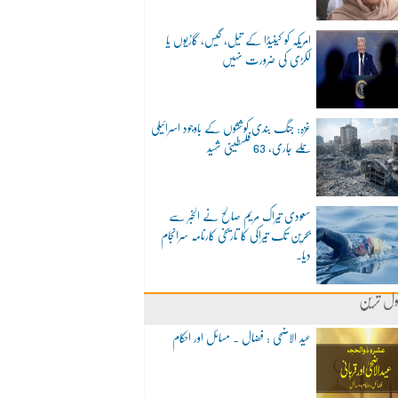
امریکہ کو کینیڈا کے تیل، گیس، گاڑیوں یا
لکڑی کی ضرورت نہیں
غزہ: جنگ بندی کوششوں کے باوجود اسرائیلی
حملے جاری، 63 فلسطینی شہید
سعودی تیراک مریم صالح نے الخبر سے
بحرین تک تیراکی کا تاریخی کارنامہ سرانجام
دیا۔
ول ترین
عید الاضحی : فضال ۔ مسائل اور احکام