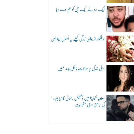
ایک مرد نے ایک بچی کو جنم دے دیا
خوشگوار ازدواجی زندگی کیلئے یہ اُصول اپنا لیں
ذاتی زندگی پر سوالات بالکل پسند نہیں
“معاویہ”کینیڈا میں ڈیجیٹل رہنمائی کا نیا چہرہ:
کی بڑھتی ہوئی مقبولیت