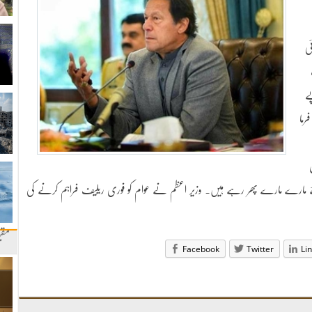
ی
ے
رما
ے مارے مارے پھر رہے ہیں۔ وزیر اعظم نے عوام کو فوری ریلیف فراہم کرنے کی
مقب
Facebook
Twitter
Li