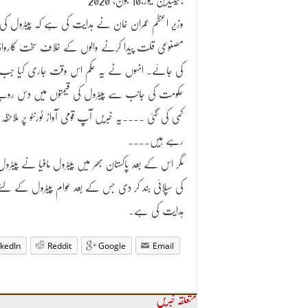
کینیڈین نیوز،10 جون، 2020،
وزیر اعظم عمران خان نے ہدایت کی ہے کہ پیٹرول کی
مصنوعی قلت پیدا کرنے والوں کے خلاف سخت کاروائ
کی جائے۔ انہوں نے یہ حکم اس وقت جاری کیا جب
حکومت کی جانب سے پیٹرول کی قیمتوں میں دس روپ
کمی کی گئی ۔۔۔۔یہ خبریں آپ قومی آواز ٹورنٹو پر ملاحظہ ف
رہے ہیں۔۔۔۔
مگر اس کے بعد پاکستان بھر میں پیٹرول مافیا نے پیٹرول
کی سپلائی بند کر دی جس کے بعد عوام پیٹرول کے لئ
ہدایت کی ہے۔
nkedIn
Reddit
Google
Email
متعلقہ خبریں