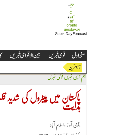
+
22
°
C
+
24°
+
16°
Toronto
Tuesday, 21
See 7-Day Forecast
اہم ترین خبریں
قومی خبریں
پاکستان میں پیٹرول کی شدید ق
ہدایت
قومی آواز :اسلام آباد،