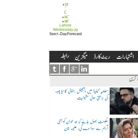
+
32
°
C
+
36°
+
30°
Lahore
Wednesday, 22
See 7-Day Forecast
ہ ترین
"معاویہ"کینیڈا میں ڈیجیٹل رہنمائی کا نیا چہرہ:
کی بڑھتی ہوئی مقبولیت
حکومت بھول جائے کہ وہ عمران کو اتنی
آرام سے سزا دے گی: علیمہ خان