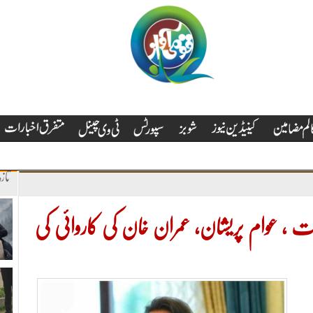
تاز
لت ، عوام پریشان، عمران خان کی کاروائی کی