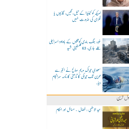
امریکہ کو کینیڈا کے تیل، گیس، گاڑیوں یا
لکڑی کی ضرورت نہیں
غزہ: جنگ بندی کوششوں کے باوجود اسرائیلی
حملے جاری، 63 فلسطینی شہید
سعودی تیراک مریم صالح نے الخبر سے
بحرین تک تیراکی کا تاریخی کارنامہ سرانجام
دیا۔
ول ترین
عید الاضحی : فضال ۔ مسائل اور احکام