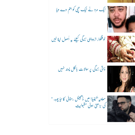
ایک مرد نے ایک بچی کو جنم دے دیا
خوشگوار ازدواجی زندگی کیلئے یہ اُصول اپنا لیں
ذاتی زندگی پر سوالات بالکل پسند نہیں
“معاویہ”کینیڈا میں ڈیجیٹل رہنمائی کا نیا چہرہ:
کی بڑھتی ہوئی مقبولیت