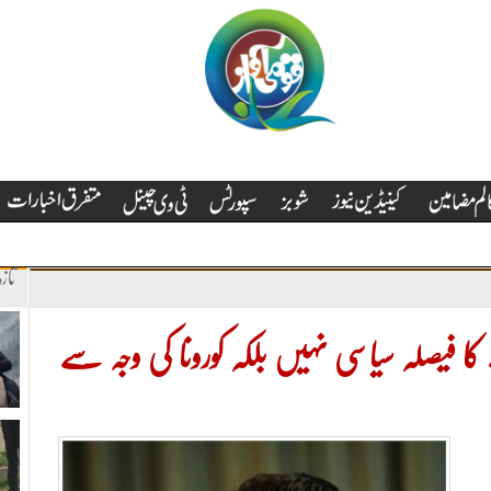
تاز
کا فیصلہ سیاسی نہیں بلکہ کورونا کی وجہ سے