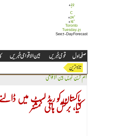
+
22
°
C
+
24°
+
16°
Toronto
Tuesday, 21
See 7-Day Forecast
اہم ترین خبریں
بین الاقوامی
پاکستان کو ریڈ لسٹ میں ڈالنے 
کیا، برٹش ہائی کمشنر