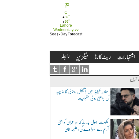
+
32
°
C
+
36°
+
30°
Lahore
Wednesday, 22
See 7-Day Forecast
ہ ترین
"معاویہ"کینیڈا میں ڈیجیٹل رہنمائی کا نیا چہرہ:
کی بڑھتی ہوئی مقبولیت
حکومت بھول جائے کہ وہ عمران کو اتنی
آرام سے سزا دے گی: علیمہ خان