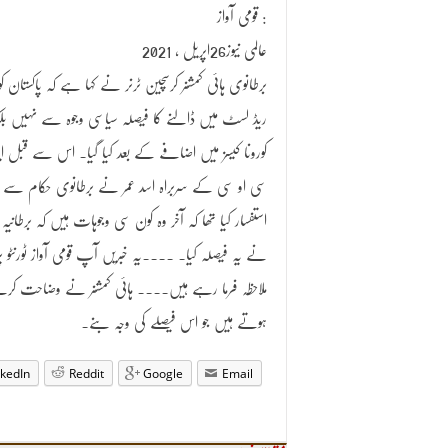
قومی آواز :
عالمی نیوز26اپریل ، 2021
برطانوی ہائی کمشنر کرسچین ٹرنر نے کہا ہے کہ پاکستان کو
ریڈ لسٹ میں ڈالنے کا فیصلہ سیاسی وجوہ سے نہیں بلک
کورونا کیسز میں اضافے کے بعد کیا گیا۔ اس سے قبل ا
سی او سی کے سربراہ اسد عمر نے برطانوی حکام سے
استفسار کیا تھا کہ آخر وہ کون سی وجوہات ہیں کہ برطانیہ
نے یہ فیصلہ کیا۔ ۔۔۔۔یہ خبریں آپ قومی آواز ٹورنٹو پر
ملاحظہ فرما رہے ہیں۔۔۔۔ ہائی کمشنر نے وضاحت کرتے
ہوتے ہیں جو اس فیصلے کی وجہ بنے۔
nkedIn
Reddit
Google
Email