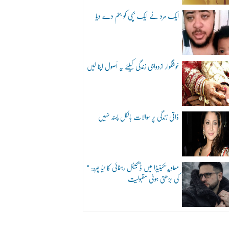
ایک مرد نے ایک بچی کو جنم دے دیا
خوشگوار ازدواجی زندگی کیلئے یہ اُصول اپنا لیں
ذاتی زندگی پر سوالات بالکل پسند نہیں
“معاویہ”کینیڈا میں ڈیجیٹل رہنمائی کا نیا چہرہ:
کی بڑھتی ہوئی مقبولیت