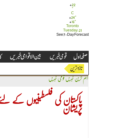
+
22
°
C
+
24°
+
16°
Toronto
Tuesday, 21
See 7-Day Forecast
اہم ترین خبریں
قومی خبریں
پاکستان کی فلسطینیوں کے لئے 
پریشان