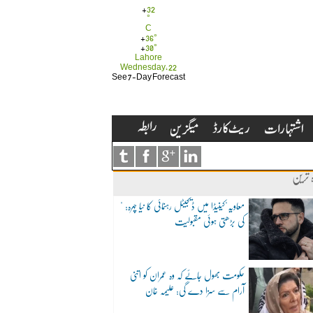
+
32
°
C
+
36°
+
30°
Lahore
Wednesday, 22
See 7-Day Forecast
ہ ترین
"معاویہ"کینیڈا میں ڈیجیٹل رہنمائی کا نیا چہرہ:
کی بڑھتی ہوئی مقبولیت
حکومت بھول جائے کہ وہ عمران کو اتنی
آرام سے سزا دے گی: علیمہ خان