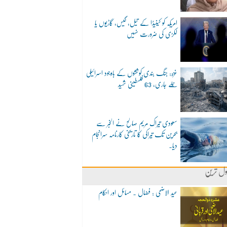
امریکہ کو کینیڈا کے تیل، گیس، گاڑیوں یا
لکڑی کی ضرورت نہیں
غزہ: جنگ بندی کوششوں کے باوجود اسرائیلی
حملے جاری، 63 فلسطینی شہید
سعودی تیراک مریم صالح نے الخبر سے
بحرین تک تیراکی کا تاریخی کارنامہ سرانجام
دیا۔
ول ترین
عید الاضحی : فضال ۔ مسائل اور احکام