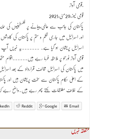
قومی آواز،
قومی نیوز،29مئی،2021
پاکستان کی جانب سے عالمی پیمانے پر فلسطینیوں کی حما
اور اسرائیل میں جاری ظلم و ستم پر پاکستان کی کاوشوں پ
اسرائیل پریشان ہو گیا ہے۔ ۔۔۔۔۔۔۔یہ خبریں آپ
قومی آواز ٹورنٹو پر ملاحظہ فرما رہے ہیں۔۔۔۔۔۔اقوام متحد
میں پاکستان کی اسرائیل مخالف قرارداد کے بعد اسرائیل
کے اعلیٰ حکام پاکستان سے سخت پریشان ہیں اور پاکست
کے خلاف مغلظات بکتے پھر رہے ہیں۔واضح رہے کہ پاکست
nkedIn
Reddit
Google
Email
متعلقہ خبریں