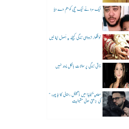
ایک مرد نے ایک بچی کو جنم دے دیا
خوشگوار ازدواجی زندگی کیلئے یہ اُصول اپنا لیں
ذاتی زندگی پر سوالات بالکل پسند نہیں
“معاویہ”کینیڈا میں ڈیجیٹل رہنمائی کا نیا چہرہ:
کی بڑھتی ہوئی مقبولیت