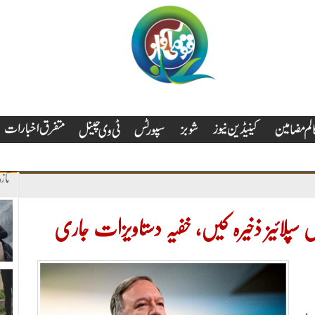
تاز
یکل سپلائیز ذخیرہ کیں، خفیہ دستاویزات جاری