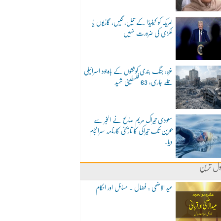
امریکہ کو کینیڈا کے تیل، گیس، گاڑیوں یا
لکڑی کی ضرورت نہیں
غزہ: جنگ بندی کوششوں کے باوجود اسرائیلی
حملے جاری، 63 فلسطینی شہید
سعودی تیراک مریم صالح نے الخبر سے
بحرین تک تیراکی کا تاریخی کارنامہ سرانجام
دیا۔
ول ترین
عید الاضحی : فضال ۔ مسائل اور احکام