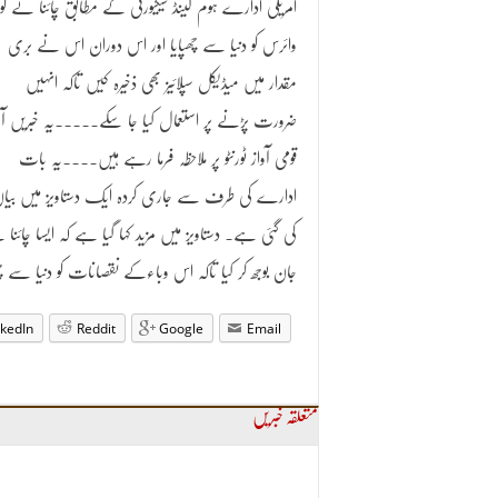
امریکی ادارے ہوم لینڈ سیکیورٹی کے مطابق چائنا نے کور
وائرس کو دنیا سے چھپایا اور اس دوران اس نے بری
مقدار میں میڈیکل سپلائیز بھی ذخیرہ کیں تاکہ انہیں
ضرورت پڑنے پر استعمال کیا جا سکے۔۔۔۔۔یہ خبریں 
قومی آواز ٹورنٹو پر ملاحظہ فرما رہے ہیں۔۔۔۔یہ بات
ادارے کی طرف سے جاری کردہ ایک دستاویز میں بیا
کی گئی ہے۔ دستاویز میں مزید کہا گیا ہے کہ ایسا چائنا
جان بوجھ کر کیا تاکہ اس وباءکے نقصانات کو دنیا سے چھ
nkedIn
Reddit
Google
Email
متعلقہ خبریں