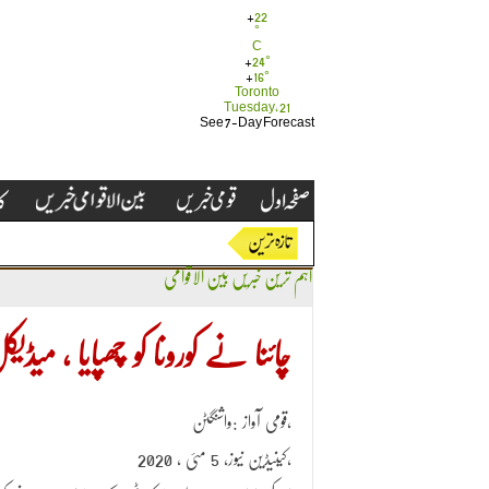
+
22
°
C
+
24°
+
16°
Toronto
Tuesday, 21
See 7-Day Forecast
اہم ترین خبریں
بین الاقوامی
چائنا نے کورونا کو چھپایا ، میڈ
قومی آواز :واشنگٹن،
کینیڈین نیوز، 5 مئی ، 2020،