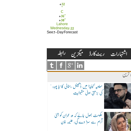
+
32
°
C
+
36°
+
30°
Lahore
Wednesday, 22
See 7-Day Forecast
ہ ترین
"معاویہ"کینیڈا میں ڈیجیٹل رہنمائی کا نیا چہرہ:
کی بڑھتی ہوئی مقبولیت
حکومت بھول جائے کہ وہ عمران کو اتنی
آرام سے سزا دے گی: علیمہ خان