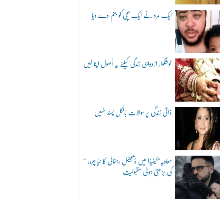
ایک مرد نے ایک بچی کو جنم دے دیا
خوشگوار ازدواجی زندگی کیلئے یہ اُصول اپنا لیں
ذاتی زندگی پر سوالات بالکل پسند نہیں
“معاویہ”کینیڈا میں ڈیجیٹل رہنمائی کا نیا چہرہ:
کی بڑھتی ہوئی مقبولیت