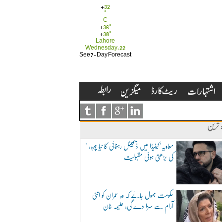
+
32
°
C
+
36°
+
30°
Lahore
Wednesday, 22
See 7-Day Forecast
ہ ترین
"معاویہ"کینیڈا میں ڈیجیٹل رہنمائی کا نیا چہرہ:
کی بڑھتی ہوئی مقبولیت
حکومت بھول جائے کہ وہ عمران کو اتنی
آرام سے سزا دے گی: علیمہ خان