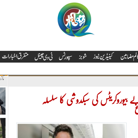
تاز
 بیوروکریٹس کی سبکدوشی کا سلسلہ
غ