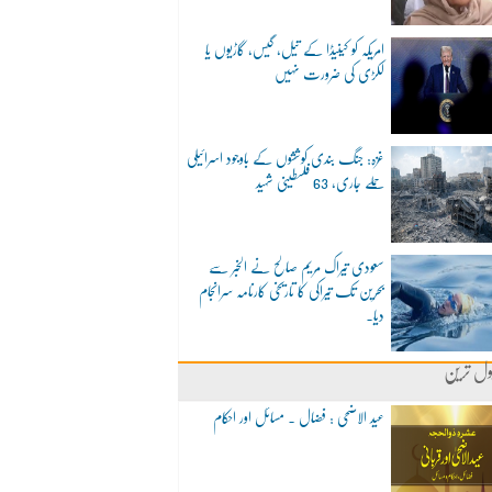
امریکہ کو کینیڈا کے تیل، گیس، گاڑیوں یا
لکڑی کی ضرورت نہیں
غزہ: جنگ بندی کوششوں کے باوجود اسرائیلی
حملے جاری، 63 فلسطینی شہید
سعودی تیراک مریم صالح نے الخبر سے
بحرین تک تیراکی کا تاریخی کارنامہ سرانجام
دیا۔
ول ترین
عید الاضحی : فضال ۔ مسائل اور احکام