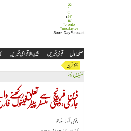
+
22
°
C
+
24°
+
16°
Toronto
Tuesday, 21
See 7-Day Forecast
کینیڈین نیوز
ڈین فرنچ سے تعلق رکھنے والے
جاری،ڈپٹی منسٹر پیٹر فینوک فار
قومی آواز :ٹورنٹو،