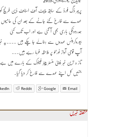
کینیڈین نیوز،6جولائی،2019
پریمر ڈگ فورڈ کے سابقہ چیف آف اسٹاف ڈین فرنچ کو
عہدے سے فارغ کئے جانے کے بعد ان کی حامیوں ا
ہمدردوںکی باری بھی آ گئی ہے اور اب تک کئی
بیوروکریٹس عہدوں سے ہٹائے جا چکے ہیں ۔۔۔۔یہ خب
آپ قومی آواز ٹورنٹو پر ملاحظہ فرما رہے ہیں۔۔۔
تاز ہ ترین خبر ڈپٹی منسٹر پیٹر فینوک کے بارے میں ہے
جنہیں کل اپنے عہدے سے فارغ کر دیا گیا۔
nkedIn
Reddit
Google
Email
متعلقہ خبریں