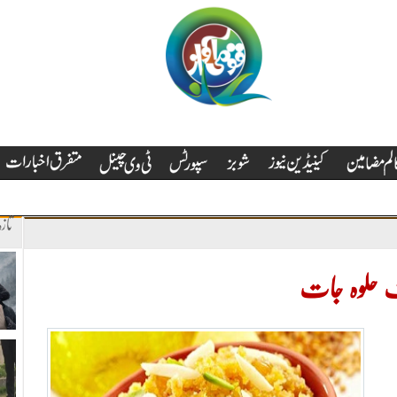
تاز
 حلوہ جات