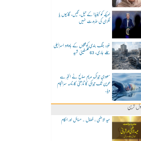
امریکہ کو کینیڈا کے تیل، گیس، گاڑیوں یا
لکڑی کی ضرورت نہیں
غزہ: جنگ بندی کوششوں کے باوجود اسرائیلی
حملے جاری، 63 فلسطینی شہید
سعودی تیراک مریم صالح نے الخبر سے
بحرین تک تیراکی کا تاریخی کارنامہ سرانجام
دیا۔
ول ترین
عید الاضحی : فضال ۔ مسائل اور احکام