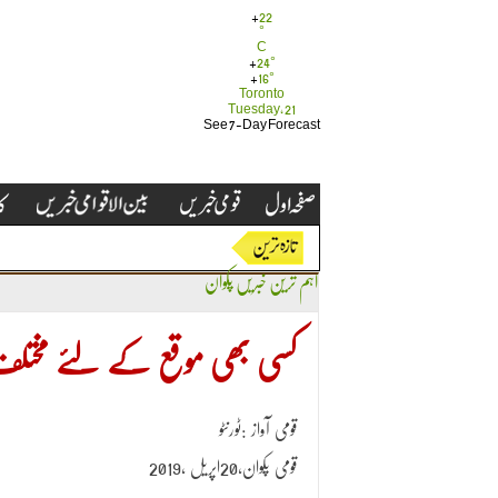
+
22
°
C
+
24°
+
16°
Toronto
Tuesday, 21
See 7-Day Forecast
اہم ترین خبریں
پکوان
کسی بھی موقع کے لئے مختلف
قومی آواز :ٹورنٹو
قومی پکوان،20اپریل ،2019