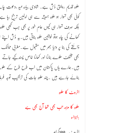
حلوہ قدیم روایتی ڈش ہے۔ شادی بیاہ،عید ،دعوت چا
کوئی بھی تہوار ہو حلوہ ہمیشہ سے ہی اولین ترجیح رہا ہے
بلکہ صرف تہوار ہی کیوں عام طور پر بھی جب کبھی حلوہ
کھانے کی چاہ ہوتو خواتین حلوہ بناتی ہیں۔یہ ڈش اپنے ل
ذائقے کی بنا پر دنیا بھر میں مقبول ہے۔مغربی ممالک 
بھی مختلف حلوے بنانا اور کھانا خاص پسندکیے جاتے
ہیں۔ہمارے ہاں پاکستان میں اب طرح طرح کے حل
بنائے جارہے ہیں ۔چند حلوہ جات کی تراکیب توجہ فرم
اخروٹ کا حلوہ
حلوہ کا مزہ، تب بھی تھا آج بھی ہے
اجزاء:
اخروٹ۔ 100گرام