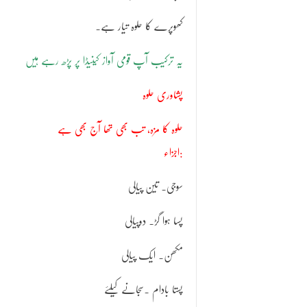
کھوپرے کا حلوہ تیار ہے۔
یہ ترکیب آپ قومی آواز کینیڈا پر پڑھ رہے ہیں
پشاوری حلوہ
حلوہ کا مزہ، تب بھی تھا آج بھی ہے
اجزاء:
سوجی۔ تین پیالی
پسا ہوا گڑ۔ دوپیالی
مکھن۔ ایک پیالی
پستا بادام ۔سجانے کیلئے