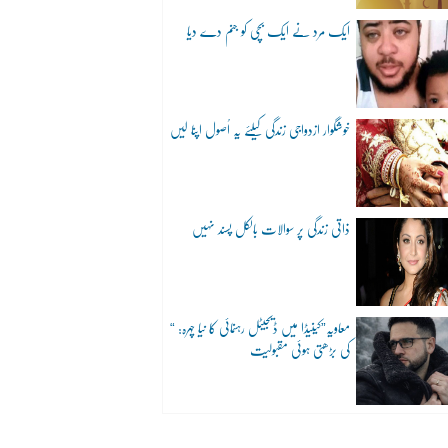
ایک مرد نے ایک بچی کو جنم دے دیا
خوشگوار ازدواجی زندگی کیلئے یہ اُصول اپنا لیں
ذاتی زندگی پر سوالات بالکل پسند نہیں
“معاویہ”کینیڈا میں ڈیجیٹل رہنمائی کا نیا چہرہ:
کی بڑھتی ہوئی مقبولیت