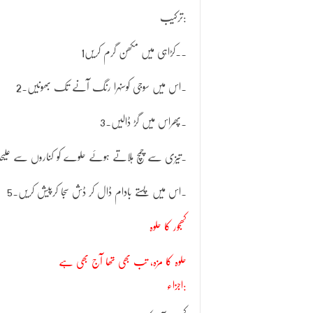
ترکیب:
1۔کڑاہی میں مکھن گرم کریں.
2۔اس میں سوجی کوسنہرا رنگ آنے تک بھونیں۔
3۔پھراس میں گڑ ڈالیں۔
4ْ۔تیزی سے چمچ ہلاتے ہوئے حلوے کو کناروں سے علی
5۔اس میں پستے بادام ڈال کر ڈش سجا کرپیش کریں۔
کھجور کا حلوہ
حلوہ کا مزہ، تب بھی تھا آج بھی ہے
اجزاء: