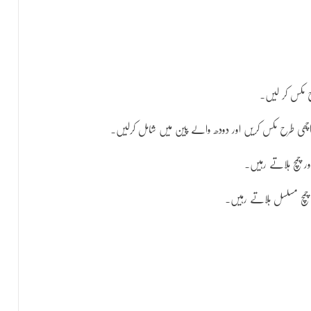
ح مکس کر لیں۔
اچھی طرح مکس کریں اور دودھ والے پین میں شامل کرلیں۔
 چمچ ہلاتے رہیں۔
 چمچ مسلسل ہلاتے رہیں۔