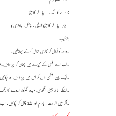
زردے کا رنگ۔ 1چائے کا چمچ
(الائچی ، جائفل، جاوتری)۔ 1/2 چائے کا چمچ
ترکیب:
1۔دودھ کو اُبال کر ٹاٹری شامل کرکے پھاڑلیں۔
2۔اب اسے ململ کے کپڑے میں چھان کر چیز بنائیں۔
3۔ایک پین میںگھی ڈال کر اس میں چیز ڈالیں اور پکائیں
4۔اسکے ساتھ چینی، انگوری، میدہ، گلوکوز، زردے کا رن
5۔آخر میں اخروت ، بادام اور پستے ڈال کر پکائیں۔ 