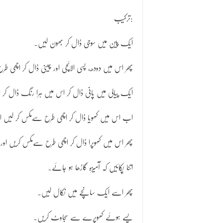
ترکیب:
ایک پین میں سوجی ڈال کر بھون لیں۔
پھر اس میں دودھ، پسی الائچی اور چینی ڈال کر اچھی طر
ایک پیالی میں پانی ڈال کر اس میں ہرا رنگ ڈال کر 
اب اس میں کھویا ڈال کر اچھی طرح سےمکس کر لیں اور
پھر اس میں کھوپرا ڈال کر اچھی طرح سےمکس کریں اور
اتنا پکائیں کہ آمیزہ گاڑھا ہو جائے۔
پھر اسے ایک سانچے میں نکال لیں۔
پسے ہوئے کھوپرے سے سجاوٹ کریں۔