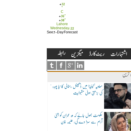
+
32
°
C
+
36°
+
30°
Lahore
Wednesday, 22
See 7-Day Forecast
ہ ترین
"معاویہ"کینیڈا میں ڈیجیٹل رہنمائی کا نیا چہرہ:
کی بڑھتی ہوئی مقبولیت
حکومت بھول جائے کہ وہ عمران کو اتنی
آرام سے سزا دے گی: علیمہ خان