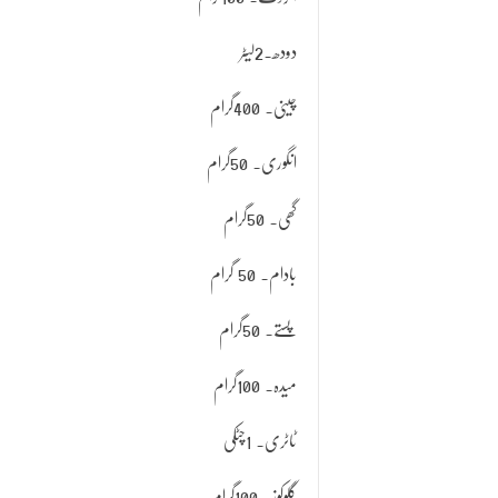
دودھ۔2لیٹر
چینی۔ 400گرام
انگوری۔ 50گرام
گھی۔ 50گرام
بادام۔ 50 گرام
پستے۔ 50گرام
میدہ۔ 100گرام
ٹاٹری۔ 1چٹکی
گلوکوز۔ 100گرام