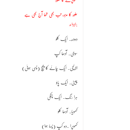
کھوپرے کا حلوہ
حلوہ کا مزہ، تب بھی تھا آج بھی ہے
اجزاء:
دودھ۔ ایک کلو
سوجی۔ آدھا کپ
الائچی۔ ایک چائے کا چمچ (پسی ہوئی)
چینی۔ ایک پاؤ
ہرا رنگ۔ ایک چٹکی
کھویا۔ آدھا کلو
کھوپرا ۔دو کپ (پسا ہوا)