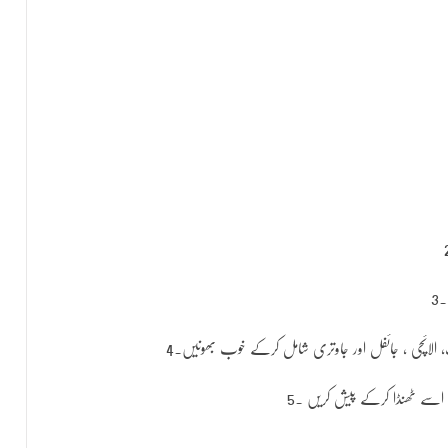
۔
گ، الائچی ، جائفل اور جاوتری شامل کرکے خوب بھونیں۔
اب اسے ٹھنڈا کرکے پیش کریں ۔