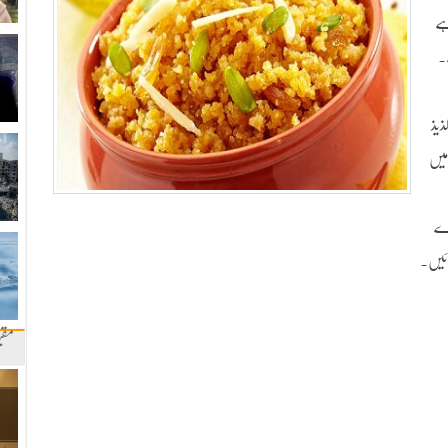
ہے
۔
ذیذ
میں
وے
ائیں۔
مقب