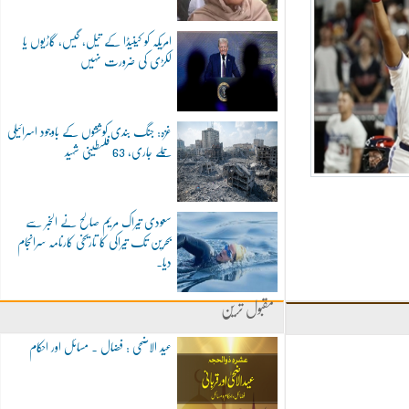
امریکہ کو کینیڈا کے تیل، گیس، گاڑیوں یا
لکڑی کی ضرورت نہیں
غزہ: جنگ بندی کوششوں کے باوجود اسرائیلی
حملے جاری، 63 فلسطینی شہید
سعودی تیراک مریم صالح نے الخبر سے
بحرین تک تیراکی کا تاریخی کارنامہ سرانجام
دیا۔
مقبول ترین
عید الاضحی : فضال ۔ مسائل اور احکام