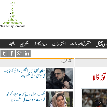
+
32
°
C
+
36°
+
30°
Lahore
Wednesday, 22
See 7-Day Forecast
تازہ ترین
"معاویہ"کینیڈا میں ڈیجیٹل رہنمائی کا نیا چہرہ:
کی بڑھتی ہوئی مقبولیت
ڑ ڈالا
حکومت بھول جائے کہ وہ عمران کو اتنی
آرام سے سزا دے گی: علیمہ خان