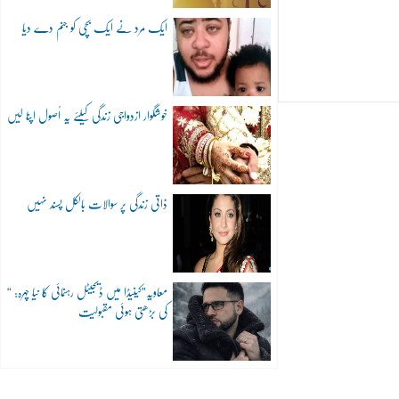
ایک مرد نے ایک بچی کو جنم دے دیا
خوشگوار ازدواجی زندگی کیلئے یہ اُصول اپنا لیں
ذاتی زندگی پر سوالات بالکل پسند نہیں
“معاویہ”کینیڈا میں ڈیجیٹل رہنمائی کا نیا چہرہ:
کی بڑھتی ہوئی مقبولیت