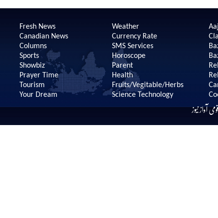
Fresh News
Weather
Aaj
Canadian News
Currency Rate
Cla
Columns
SMS Services
Ba
Sports
Horoscope
Ba
Showbiz
Parent
Re
Prayer Time
Health
Re
Tourism
Fruits/Vegitable/Herbs
Ca
Your Dream
Science Technology
Co