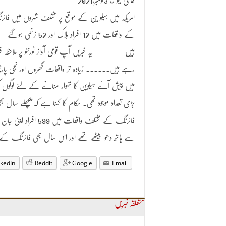
عالمی نیو ز، 3نومبر،2021
امریکہ میں ہیلو ین کے موقع پر مختلف شہروں میں فائ
کے واقعات میں 12 افراد ہلاک اور 52 زخمی ہوگئے
ہیں۔۔۔۔۔۔۔۔یہ خبریں آپ قومی آواز ٹورنٹو پر ملاحظہ فر
رہے ہیں۔۔۔۔۔۔ زیادہ تر واقعات گھروں اور نجی پارٹ
میں پیش آئے ہیلوین کا تہوار منانے کے لئے لوگوں 
بڑی تعداد موجود تھی۔ حکام کا کہنا ہے کہ پچھلے سال بھ
فائرنگ کے مختلف واقعات میں 599 افراد اپنی جان
سے ہاتھ دھو بیٹھے تھے اور اس سال بھی فائرنگ کے 
nkedIn
Reddit
Google
Email
متعلقہ خبریں