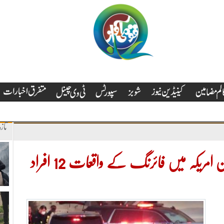
تاز
ہیلووین کی تقریبات کے دوران امریکہ میں فائرنگ کے واقعات 12 افراد