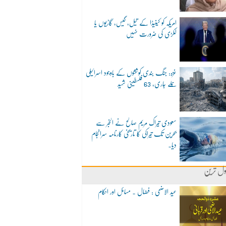
امریکہ کو کینیڈا کے تیل، گیس، گاڑیوں یا
لکڑی کی ضرورت نہیں
غزہ: جنگ بندی کوششوں کے باوجود اسرائیلی
حملے جاری، 63 فلسطینی شہید
سعودی تیراک مریم صالح نے الخبر سے
بحرین تک تیراکی کا تاریخی کارنامہ سرانجام
دیا۔
ول ترین
عید الاضحی : فضال ۔ مسائل اور احکام