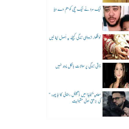
ایک مرد نے ایک بچی کو جنم دے دیا
خوشگوار ازدواجی زندگی کیلئے یہ اُصول اپنا لیں
ذاتی زندگی پر سوالات بالکل پسند نہیں
“معاویہ”کینیڈا میں ڈیجیٹل رہنمائی کا نیا چہرہ:
کی بڑھتی ہوئی مقبولیت