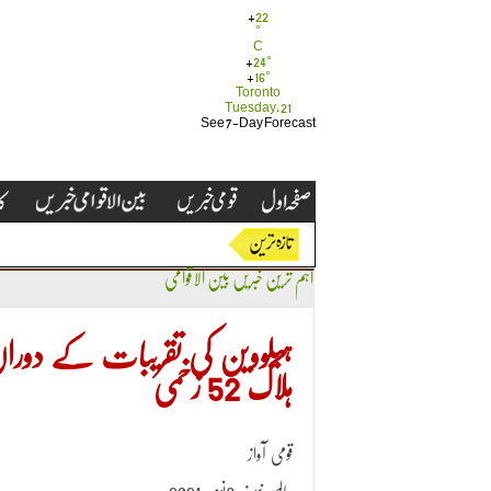
+
22
°
C
+
24°
+
16°
Toronto
Tuesday, 21
See 7-Day Forecast
اہم ترین خبریں
بین الاقوامی
ہلاک 52 زخمی
قومی آواز