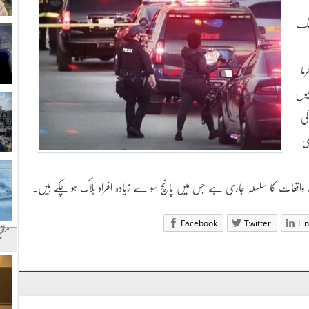
رنگ
ما
یوں
کی
ی
واقعات کا سلسلہ جاری ہے جس میں پانچ سو سے زیادہ افراد ہلاک ہو چکے ہیں۔
Facebook
Twitter
Li
مقب