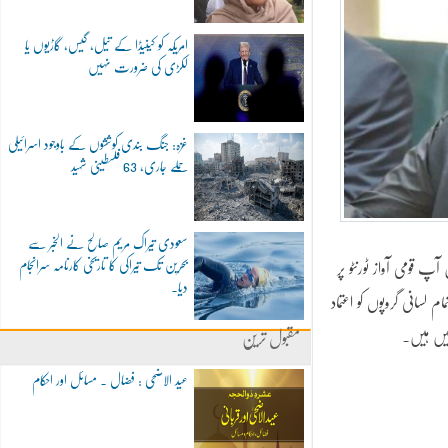
امریکہ کو کینیڈا کے تیل، گیس، گاڑیوں یا
لکڑی کی ضرورت نہیں
غزہ: جنگ بندی کوششوں کے باوجود اسرائیلی
حملے جاری، 63 فلسطینی شہید
سعودی تیراک مریم صالح نے الخبر سے
بحرین تک تیراکی کا تاریخی کارنامہ سرانجام
قومی آواز ٹورنٹو پر
دیا۔
 لسانی گروپوں کو اعتماد
میں ہیں۔
مقبول ترین
عید الاضحی : فضال ۔ مسائل اور احکام