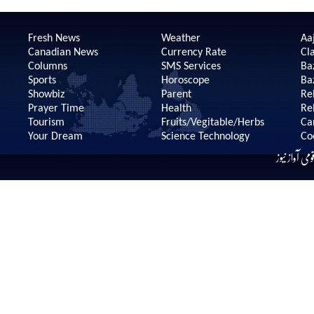
Fresh News
Weather
Aaj
Canadian News
Currency Rate
Cla
Columns
SMS Services
Ba
Sports
Horoscope
Ba
Showbiz
Parent
Re
Prayer Time
Health
Re
Tourism
Fruits/Vegitable/Herbs
Ca
Your Dream
Science Technology
Co