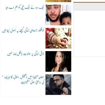
ایک مرد نے ایک بچی کو جنم دے دیا
خوشگوار ازدواجی زندگی کیلئے یہ اُصول اپنا لیں
ذاتی زندگی پر سوالات بالکل پسند نہیں
“معاویہ”کینیڈا میں ڈیجیٹل رہنمائی کا نیا چہرہ:
کی بڑھتی ہوئی مقبولیت