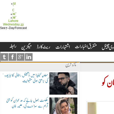
+
32
°
C
+
36°
+
30°
Lahore
Wednesday, 22
See 7-Day Forecast
تازہ ترین
"معاویہ"کینیڈا میں ڈیجیٹل رہنمائی کا نیا چہرہ:
کی بڑھتی ہوئی مقبولیت
اشرف غنی نے وزیر اعظم عمران خان کا مشورہ مانا ہوتا تو افغانستان کو
حکومت بھول جائے کہ وہ عمران کو اتنی
آرام سے سزا دے گی: علیمہ خان