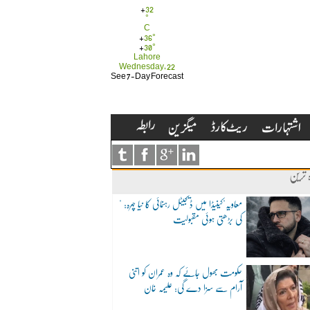
+
32
°
C
+
36°
+
30°
Lahore
Wednesday, 22
See 7-Day Forecast
ہ ترین
"معاویہ"کینیڈا میں ڈیجیٹل رہنمائی کا نیا چہرہ:
کی بڑھتی ہوئی مقبولیت
حکومت بھول جائے کہ وہ عمران کو اتنی
آرام سے سزا دے گی: علیمہ خان