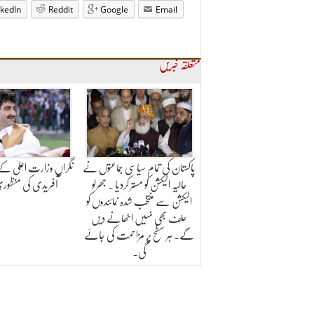
nkedIn
Reddit
Google
Email
متعلقہ خبریں
پاکستان کی تمام سیاسی جماعتوں نے
نگراں وزارت اعلیٰ کے
حالیہ الیکشن کو مستر کردیا ۔ جھرلو
آفریدی کی منظوری
الیکشن سے منتخب شدہ نمائندوں کو
حلف بھی نہیں اٹھانے دیں
گے۔ ہر سطح پر مزاحمت کی جائے
گی۔