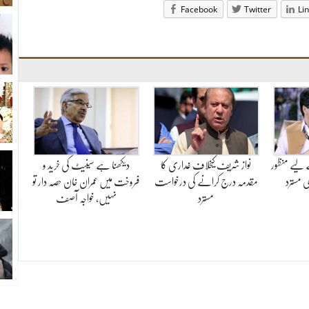
Facebook
Twitter
Li
 لیے منظور
نواز شریف کیخلاف غداری کا
دیکھنا ہے سینیٹ کی خرید و
 مسترد
مقدمہ درج کرانے کی درخواست
فروخت میں عمران خان حصہ دار تو
مسترد
نہیں، خواجہ آصف