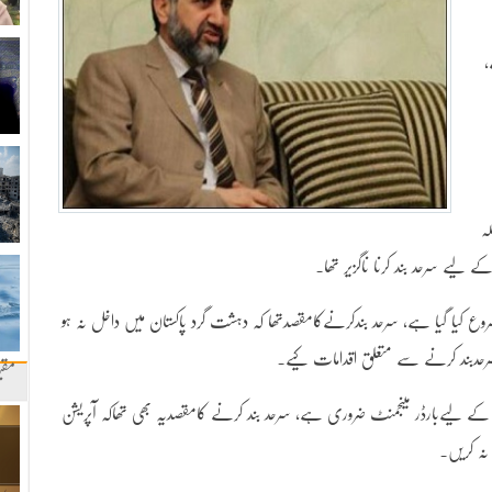
،
ہ
ے لیے سرحد بند کرنا ناگزیر تھا۔
ساد شروع کیا گیا ہے، سرحد بندکرنےکامقصدتھا کہ دہشت گرد پاکستان میں داخل نہ ہو
رحدبند کرنے سے متعلق اقدامات کیے۔
مقب
کے لیےبارڈر مینجمنٹ ضروری ہے، سرحد بند کرنے کامقصدیہ بھی تھاکہ آپریشن
نہ کریں۔