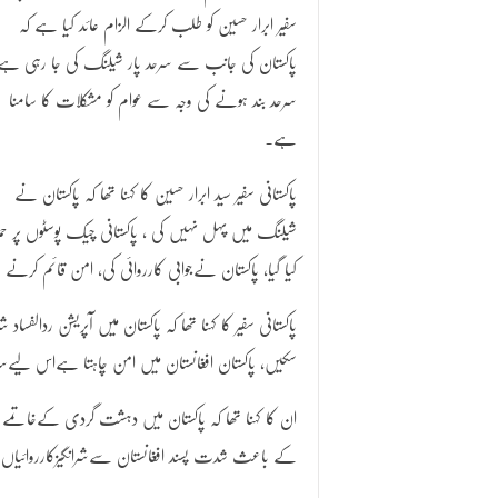
سفیر ابرار حسین کو طلب کرکے الزام عائد کیا ہے کہ
پاکستان کی جانب سے سرحد پار شیلنگ کی جا رہی ہے
سرحد بند ہونے کی وجہ سے عوام کو مشکلات کا سامنا
ہے۔
پاکستانی سفیر سید ابرار حسین کا کہنا تھا کہ پاکستان نے
شیلنگ میں پہل نہیں کی ، پاکستانی چیک پوسٹوں پر حمل
کیا گیا، پاکستان نےجوابی کارروائی کی، امن قائم کرنے ک
پاکستانی سفیر کا کہنا تھا کہ پاکستان میں آپریشن ردالف
سکیں، پاکستان افغانستان میں امن چاہتا ہےاس لیےس
ان کا کہنا تھا کہ پاکستان میں دہشت گردی کےخاتمے 
کے باعث شدت پسند افغانستان سےشرانگیزکارروائیاں 