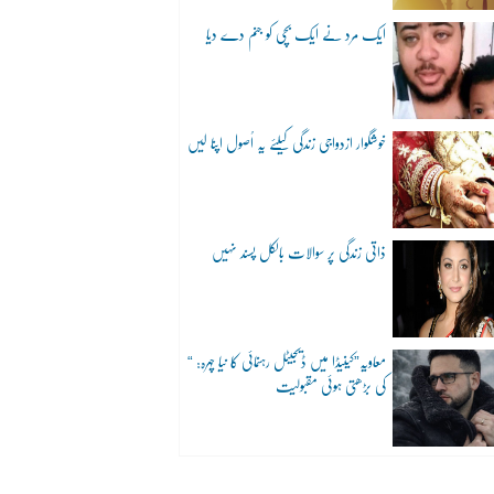
ایک مرد نے ایک بچی کو جنم دے دیا
خوشگوار ازدواجی زندگی کیلئے یہ اُصول اپنا لیں
ذاتی زندگی پر سوالات بالکل پسند نہیں
“معاویہ”کینیڈا میں ڈیجیٹل رہنمائی کا نیا چہرہ:
کی بڑھتی ہوئی مقبولیت