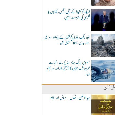
امریکہ کو کینیڈا کے تیل، گیس، گاڑیوں یا
لکڑی کی ضرورت نہیں
غزہ: جنگ بندی کوششوں کے باوجود اسرائیلی
حملے جاری، 63 فلسطینی شہید
سعودی تیراک مریم صالح نے الخبر سے
بحرین تک تیراکی کا تاریخی کارنامہ سرانجام
دیا۔
ول ترین
عید الاضحی : فضال ۔ مسائل اور احکام