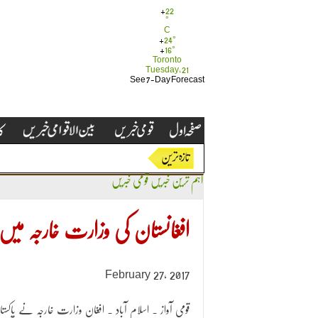
+
22
°
C
+
24°
+
16°
Toronto
Tuesday, 21
See 7-Day Forecast
اہم ترین خبریں
قومی خبریں
افغانستان کی وزارت خارجہ میں پ
February 27, 2017
قومی آواز ۔ اسلام آباد ۔ افغان وزارت خارجہ نے پاکستا