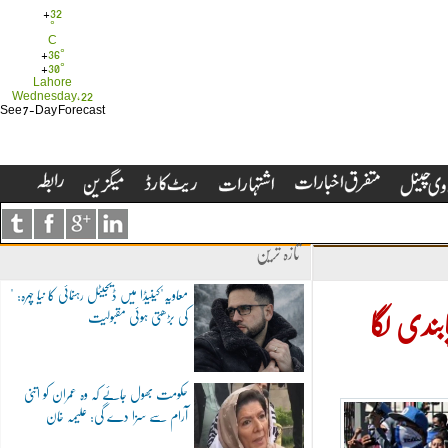
+
32
°
C
+
36°
+
30°
Lahore
Wednesday, 22
See 7-Day Forecast
تازہ ترین
"معاویہ"کینیڈا میں ڈیجیٹل رہنمائی کا نیا چہرہ:
کی بڑھتی ہوئی مقبولیت
ابندی لگا
حکومت بھول جائے کہ وہ عمران کو اتنی
آرام سے سزا دے گی: علیمہ خان