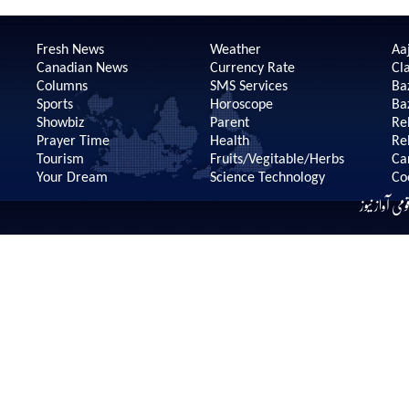
Fresh News
Weather
Aaj
Canadian News
Currency Rate
Cla
Columns
SMS Services
Ba
Sports
Horoscope
Ba
Showbiz
Parent
Re
Prayer Time
Health
Re
Tourism
Fruits/Vegitable/Herbs
Ca
Your Dream
Science Technology
Co