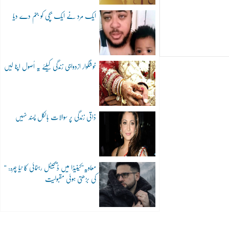
ایک مرد نے ایک بچی کو جنم دے دیا
خوشگوار ازدواجی زندگی کیلئے یہ اُصول اپنا لیں
ذاتی زندگی پر سوالات بالکل پسند نہیں
“معاویہ”کینیڈا میں ڈیجیٹل رہنمائی کا نیا چہرہ:
کی بڑھتی ہوئی مقبولیت