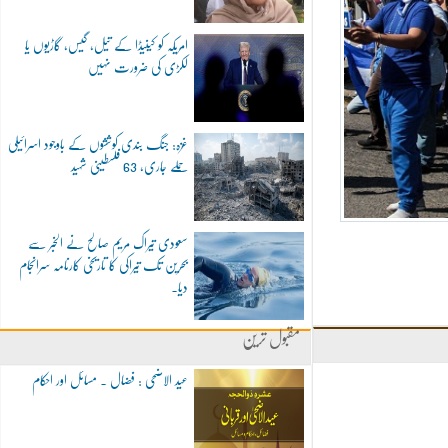
امریکہ کو کینیڈا کے تیل، گیس، گاڑیوں یا
لکڑی کی ضرورت نہیں
غزہ: جنگ بندی کوششوں کے باوجود اسرائیلی
حملے جاری، 63 فلسطینی شہید
سعودی تیراک مریم صالح نے الخبر سے
بحرین تک تیراکی کا تاریخی کارنامہ سرانجام
دیا۔
مقبول ترین
عید الاضحی : فضال ۔ مسائل اور احکام