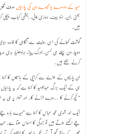
عید کے دوسرے یا تیسرے دن کی پارٹیاں
صرف تکوں ت
بھنی ران، ہنٹر بیف، بہاری بوٹی، ریشمی کباب، 
ہیں۔
گوشت کھانے کی اسی روایت سے آگاہی کا فائدہ سبز
دوچار دن پہلے ہی لہسن، ادرک، پیاز، ہرادھنیا، ہری م
کرنے لگتے ہیں۔
ان پارٹیوں کے حوالے سے کراچی کے باسیوں کا کہنا ہے کہ
ہی کے ایک بزرگ عبدالوحید کا کہنا ہے کہ یہ پارٹیاں
کچھ کرنے کا ۔۔مزے اڑانے کا۔ اور تہوار پر ہی یہ اہتمام نہ ہوں تو پھر عام دنوں اور تہواروں میں فرق کیا رہ جائے گا۔ “
ایک اور شہری محمد عباس کا کہنا ہے ”میرے بارہ بچ
بچے اکھٹے ہوتے ہیں تو زندگی کا احساس ہوتا ہے۔ ت
بچوں کے ساتھ گھر آتے ، تکہ پارٹیوں کا اہتمام کرتے او