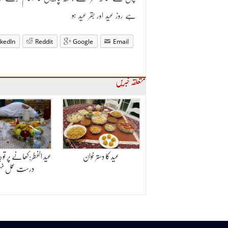
ہے روز عید اور بقر عید ہو
nkedIn
Reddit
Google
Email
متعلقہ خبریں
عید کا دستر خوان
عید الفطر:کھانے پر توجہ 
درست عمل نہ