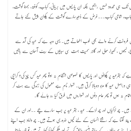
ک ہی محدود نہیں رہتیں بلکہ ان پارٹیوں میں بریانی، کباب، کوفتہ، بھنا گوشت،
چپلی کباب، شامی کباب۔۔۔غرض کے ڈھیرسارے گوشت کے پکوان پیش کئے جاتے
ی فروخت کرنے والے بھی خوب اٹھاتے ہیں۔ یہی وجہ ہے کہ عید کی آمد سے
رچ، لیموں ، کھیرا، مولی اور گاجر سمیت بہت سی سبزیوں کے ریٹ آسمان سے باتیں
 بقرعید پر پکوانوں اور پارٹیوں کا خصوصی انتظام نہ ہوتو پھر عید کس چیز کی؟ کراچی
 ہی دراصل عید کا مزہ دوبالا کرتی ہیں۔ تہوار نام ہے معمول کی زندگی سے ہٹ کر
ے ہیں۔ چھ لڑکیاں اور چھ لڑکے۔ عید ، بقر عید پر جب سارے بچے ۔۔اور ان کے
ب پتہ لگتا ہے کہ رشتے انسان کے لئے کیوں ضروری ہوتے ہیں۔ چھ داماد جب اپنے
ر اپنے چھ سالوں کے ساتھ ہنسی مذاق کرتے اور ملکر کھانا کھاتے ہیں تو جی چاہتا