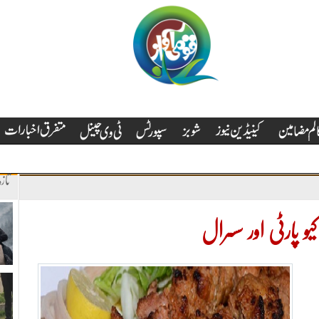
تاز
یو پارٹی اور سسرال