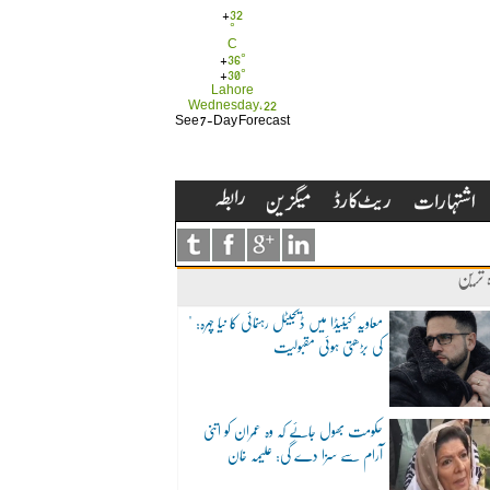
+
32
°
C
+
36°
+
30°
Lahore
Wednesday, 22
See 7-Day Forecast
ہ ترین
"معاویہ"کینیڈا میں ڈیجیٹل رہنمائی کا نیا چہرہ:
کی بڑھتی ہوئی مقبولیت
حکومت بھول جائے کہ وہ عمران کو اتنی
آرام سے سزا دے گی: علیمہ خان