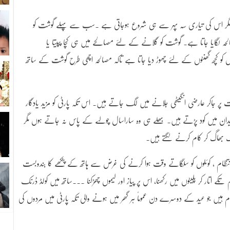
 مگر اس کی تیاری سہ پہر سے ہی شروع ہوجاتی ہے ۔سب سے پہلے گوشت کو
ہ لگایا جاتا ہے۔ گوشت کو گلانے کے لئے مصالحے میں ہی کچا پپیتا یا
کو کچھ گھنٹوں کے لئے چھوڑ دیا جاتا ہے تاکہ مصالحہ اچھی طرح گوشت کے ساتھ
ر جاکر عارضی انگیٹھی جلانے میں لگ جاتے ہیں۔ اس تکہ پارٹی کو مزید یادگار
یدان میں کود پڑتے ہیں۔ بھلے ہی وہ ساراسال چولہے کے پاس نہ جاتے ہوں مگر
ھاگ بھاگ کر کام کرنے لگتے ہیں۔
ا انتظام ، کوئلوں کو سلگاتے وقت ہوا کرنے کی غرض سے ہاتھ کے پنکھے کا بندوبست
ا گرم تکے اتار کر پلیٹوں میں رکھنا، اس پر پیاز اور لیموں چھڑکنا ۔۔۔ساتھ میں کولڈ ڈرنک
ے کام ہیں جو عید کے دوسرے دن عموماً ہر گھر میں ہونے والی تکہ پارٹی میں مردوں کی