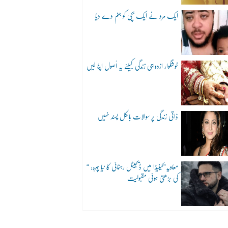
ایک مرد نے ایک بچی کو جنم دے دیا
خوشگوار ازدواجی زندگی کیلئے یہ اُصول اپنا لیں
ذاتی زندگی پر سوالات بالکل پسند نہیں
“معاویہ”کینیڈا میں ڈیجیٹل رہنمائی کا نیا چہرہ:
کی بڑھتی ہوئی مقبولیت