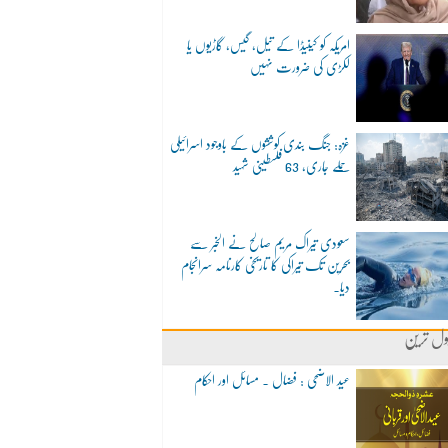
امریکہ کو کینیڈا کے تیل، گیس، گاڑیوں یا
لکڑی کی ضرورت نہیں
غزہ: جنگ بندی کوششوں کے باوجود اسرائیلی
حملے جاری، 63 فلسطینی شہید
سعودی تیراک مریم صالح نے الخبر سے
بحرین تک تیراکی کا تاریخی کارنامہ سرانجام
دیا۔
ول ترین
عید الاضحی : فضال ۔ مسائل اور احکام