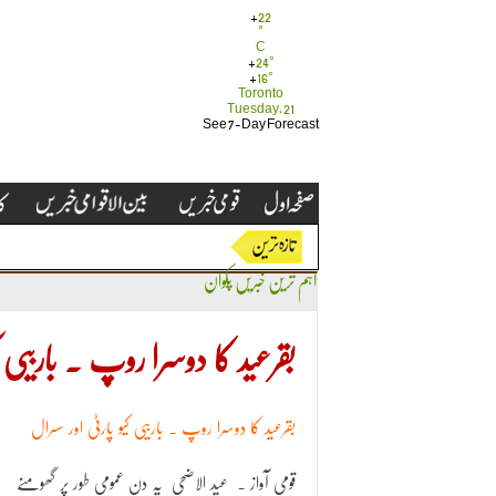
+
22
°
C
+
24°
+
16°
Toronto
Tuesday, 21
See 7-Day Forecast
اہم ترین خبریں
پکوان
بقرعید کا دوسرا روپ ۔ باربیی ک
بقرعید کا دوسرا روپ ۔ باربیی کیو پارٹی اور سسرال
قومی آواز ۔ عید الاضحی یہ دن عمومی طور پر گھومنے